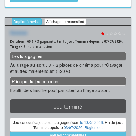
Replier (provis.)
Affichage personnalisé
Xxxxxxx
★
☆☆☆☆☆
Dotation : 60 € / 3 gagnants.
Fin du jeu : Terminé depuis le 03/07/2026.
Tirage + Simple inscription.
Les lots gagnés
Au tirage au sort :
3 × 2 places de cinéma pour "Gavagai
et autres malentendus" (≈20 €)
Principe du jeu-concours
Il suffit de s'inscrire pour participer au tirage au sort.
Jeu terminé
Jeu-concours ajouté sur toutgagner.com
le 13/05/2026
. Fin du jeu :
Terminé depuis le
03/07/2026
.
Règlement
Voir les commentaires