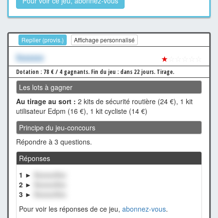
Pour voir ce jeu, abonnez-vous
Replier (provis.)
Affichage personnalisé
Xxxxxxx
★
☆☆☆☆☆
Dotation : 78 € / 4 gagnants.
Fin du jeu : dans 22 jours.
Tirage.
Les lots à gagner
Au tirage au sort :
2 kits de sécurité routière (24 €), 1 kit
utilisateur Edpm (16 €), 1 kit cycliste (14 €)
Principe du jeu-concours
Répondre à 3 questions.
Réponses
1 ►
XxxxxxXxx
2 ►
XxxxxxXxx
3 ►
XxxxxxXxx
Pour voir les réponses de ce jeu,
abonnez-vous
.