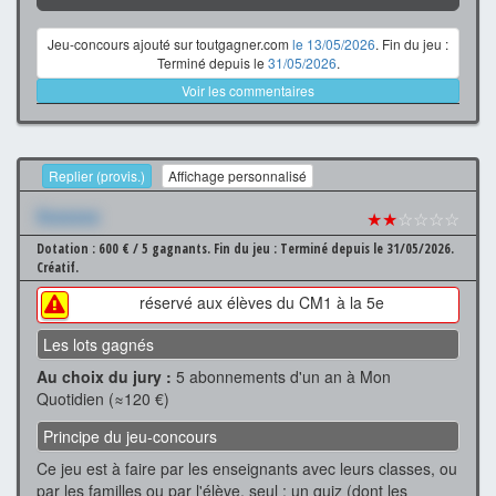
Jeu-concours ajouté sur toutgagner.com
le 13/05/2026
. Fin du jeu :
Terminé depuis le
31/05/2026
.
Voir les commentaires
Replier (provis.)
Affichage personnalisé
Xxxxxxx
★★
☆☆☆☆
Dotation : 600 € / 5 gagnants.
Fin du jeu : Terminé depuis le 31/05/2026.
Créatif.
réservé aux élèves du CM1 à la 5e
Les lots gagnés
Au choix du jury :
5 abonnements d'un an à Mon
Quotidien (≈120 €)
Principe du jeu-concours
Ce jeu est à faire par les enseignants avec leurs classes, ou
par les familles ou par l'élève, seul : un quiz (dont les