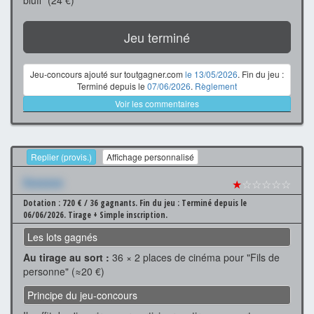
Jeu terminé
Jeu-concours ajouté sur toutgagner.com
le 13/05/2026
. Fin du jeu :
Terminé depuis le
07/06/2026
.
Règlement
Voir les commentaires
Replier (provis.)
Affichage personnalisé
Xxxxxxx
★
☆☆☆☆☆
Dotation : 720 € / 36 gagnants.
Fin du jeu : Terminé depuis le
06/06/2026.
Tirage + Simple inscription.
Les lots gagnés
Au tirage au sort :
36 × 2 places de cinéma pour "Fils de
personne" (≈20 €)
Principe du jeu-concours