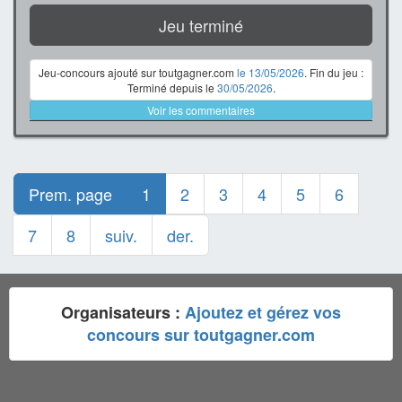
Jeu terminé
Jeu-concours ajouté sur toutgagner.com
le 13/05/2026
. Fin du jeu :
Terminé depuis le
30/05/2026
.
Voir les commentaires
Prem. page
1
2
3
4
5
6
7
8
suiv.
der.
Organisateurs :
Ajoutez et gérez vos
concours sur toutgagner.com