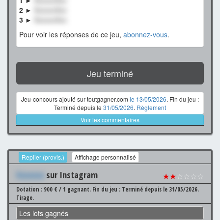
2 ►
XxxxxxXxx
3 ►
XxxxxxXxx
Pour voir les réponses de ce jeu,
abonnez-vous
.
Jeu terminé
Jeu-concours ajouté sur toutgagner.com
le 13/05/2026
. Fin du jeu :
Terminé depuis le
31/05/2026
.
Règlement
Voir les commentaires
Replier (provis.)
Affichage personnalisé
Xxxxxxx
sur Instagram
★★
☆☆☆☆
Dotation : 900 € / 1 gagnant.
Fin du jeu : Terminé depuis le 31/05/2026.
Tirage.
Les lots gagnés