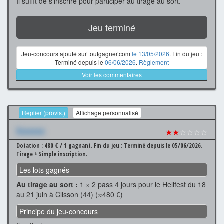
Il suffit de s'inscrire pour participer au tirage au sort.
Jeu terminé
Jeu-concours ajouté sur toutgagner.com
le 13/05/2026
. Fin du jeu :
Terminé depuis le
06/06/2026
.
Règlement
Voir les commentaires
Replier (provis.)
Affichage personnalisé
Xxxxxxx
★★
☆☆☆☆
Dotation : 480 € / 1 gagnant.
Fin du jeu : Terminé depuis le 05/06/2026.
Tirage + Simple inscription.
Les lots gagnés
Au tirage au sort :
1 × 2 pass 4 jours pour le Hellfest du 18
au 21 juin à Clisson (44) (≈480 €)
Principe du jeu-concours