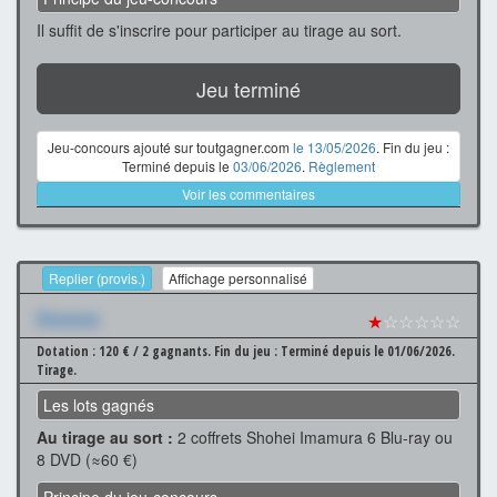
Il suffit de s'inscrire pour participer au tirage au sort.
Jeu terminé
Jeu-concours ajouté sur toutgagner.com
le 13/05/2026
. Fin du jeu :
Terminé depuis le
03/06/2026
.
Règlement
Voir les commentaires
Replier (provis.)
Affichage personnalisé
Xxxxxxx
★
☆☆☆☆☆
Dotation : 120 € / 2 gagnants.
Fin du jeu : Terminé depuis le 01/06/2026.
Tirage.
Les lots gagnés
Au tirage au sort :
2 coffrets Shohei Imamura 6 Blu-ray ou
8 DVD (≈60 €)
Principe du jeu-concours