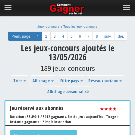
Jeux-concours
>
Tous les jeux-concours
Prem. page
1
2
3
4
5
6
7
8
suiv.
der.
Les jeux-concours ajoutés le
13/05/2026
189 jeux-concours
Trier
Affichage
Filtre pays
Réseaux sociaux
Affichage personnalisé
Jeu
réservé aux abonnés
★★★★
☆☆
Dotation : 55 490 € / 5012 gagnants.
Fin du jeu : aujourd'hui.
Tirage +
Instants gagnants + Simple inscription.