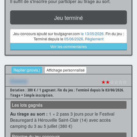
Il suffit de s'inscrire pour participer au tirage au sort.
Jeu terminé
Jeu-concours ajouté sur toutgagner.com
le 13/05/2026
. Fin du jeu :
Terminé depuis le
05/06/2026
.
Règlement
Voir les commentaires
Replier (provis.)
Affichage personnalisé
Xxxxxxx
★★
☆☆☆☆
Dotation : 380 € / 1 gagnant.
Fin du jeu : Terminé depuis le 03/06/2026.
Tirage + Simple inscription.
Les lots gagnés
Au tirage au sort :
1 × 2 pass 3 jours pour le Festival
Beauregard à Hérouville Saint-Clair (14) avec accès
camping du 3 au 5 juillet (380 €)
Principe du jeu-concours