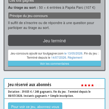
Les lots gagnés
Au tirage au sort :
50 × 4 entrées à Papéa Parc (107 €)
Principe du jeu-concours
Il suffit de s'inscrire ou de répondre à une question pour
participer au tirage au sort.
Jeu terminé
Jeu-concours ajouté sur toutgagner.com
le 13/05/2026
. Fin du jeu :
Terminé depuis le
14/07/2026
.
Règlement
Voir les commentaires
Jeu
réservé aux abonnés
★★★★
☆☆
Dotation : 39 035 € / 240 gagnants.
Fin du jeu : Terminé depuis le
08/07/2026.
Instants gagnants + Simple inscription.
Pour voir ce jeu, abonnez-vous