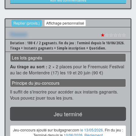
Replier (provis.)
Affichage personnalisé
Xxxxxxx
★
☆☆☆☆☆
Dotation : 180 € / 2 gagnants.
Fin du jeu : Terminé depuis le 10/06/2026.
Tirage + Instants gagnants + Simple inscription + Quotidien.
Les lots gagnés
Au tirage au sort :
2 × 2 places pour le Freemusic Festival
au lac de Montendre (17) les 19 et 20 juin (90 €)
Principe du jeu-concours
Il suffit de s'inscrire pour accéder aux instants gagnants.
Vous pouvez jouer tous les jours.
Jeu terminé
Jeu-concours ajouté sur toutgagner.com
le 13/05/2026
. Fin du jeu :
Terminé depuis le
10/06/2026
.
Règlement