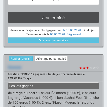
Jeu terminé
Jeu-concours ajouté sur toutgagner.com
le 13/05/2026
. Fin du jeu :
Terminé depuis le
08/06/2026
.
Règlement
Voir les commentaires
Replier (provis.)
Affichage personnalisé
Xxxxxxx
★★★
☆☆☆
Dotation : 3 348 € / 6 gagnants.
Fin du jeu : Terminé depuis le
07/06/2026.
Tirage.
Les lots gagnés
Au tirage au sort :
1 séjour Belambra (1 200 €), 2 séjours
Lagrange Vacances (1 000 €), 1 bon d'achat Foot Dimanche
de 100 euros (100 €), 2 jeux "Pigeon Pigeon, le retour du
bluff" (24 €)