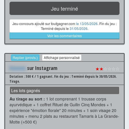
Jeu terminé
Jeu-concours ajouté sur toutgagner.com
le 13/05/2026
. Fin du jeu :
Terminé depuis le
31/05/2026
.
Voir les commentaires
Replier (provis.)
Affichage personnalisé
Xxxxxxx
sur Instagram
★★
☆☆☆☆
Dotation : 500 € / 1 gagnant.
Fin du jeu : Terminé depuis le 30/05/2026.
Tirage.
Les lots gagnés
Au tirage au sort :
1 lot comprenant 1 trousse corps
ayurvédique + 1 coffret Rituel de Guilin Cinq Mondes + 1
expérience "émotion florale" 20 minutes + 1 soin visage 20
minutes + menu 2 plats au restaurant Tamaris à La Grande-
Motte (≈500 €)