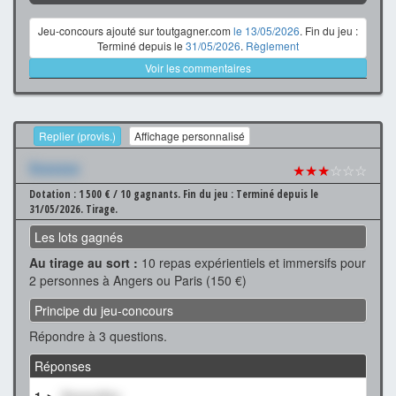
Jeu-concours ajouté sur toutgagner.com
le 13/05/2026
. Fin du jeu :
Terminé depuis le
31/05/2026
.
Règlement
Voir les commentaires
Replier (provis.)
Affichage personnalisé
Xxxxxxx
★★★
☆☆☆
Dotation : 1 500 € / 10 gagnants.
Fin du jeu : Terminé depuis le
31/05/2026.
Tirage.
Les lots gagnés
Au tirage au sort :
10 repas expérientiels et immersifs pour
2 personnes à Angers ou Paris (150 €)
Principe du jeu-concours
Répondre à 3 questions.
Réponses
1 ►
XxxxxxXxx