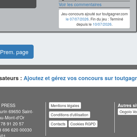
Voir les commentaires
Jeu-concours ajouté sur toutgagner.com
le 07/07/2026
. Fin du jeu : Terminé
depuis le
10/07/2026
.
Prem. page
sateurs :
Ajoutez et gérez vos concours sur toutgag
N PRESS
Autres si
Mentions légales
urin 69650 Saint-
Oogolo V
Conditions d'utilisation
au-Mont-d'Or
 78 91 20 57
Contacts
Cookies RGPD
3 696 620 00030
401