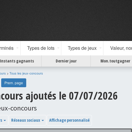
erminés
Types de lots
Types de jeux
Valeur, n
Instants gagnants
Dernier jour
Mon.toutgagner
ours
>
Tous les jeux-concours
Prem. page
ncours ajoutés le 07/07/2026
eux-concours
ys
Réseaux sociaux
Affichage personnalisé