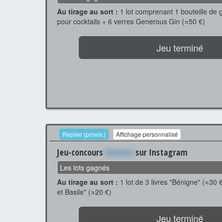
Au tirage au sort :
1 lot comprenant 1 bouteille de
pour cocktails + 6 verres Generous Gin (≈50 €)
Jeu terminé
Replier (provis.)
Affichage personnalisé
Jeu-concours
Xxxxxxx
sur Instagram
Les lots gagnés
Au tirage au sort :
1 lot de 3 livres "Bénigne" (≈30 €
et Basile" (≈20 €)
Jeu terminé