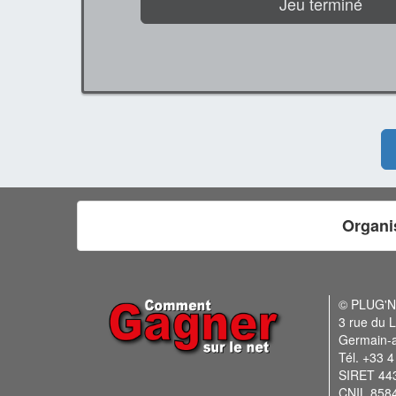
Jeu terminé
Organi
© PLUG'
3 rue du L
Germain-
Tél. +33 4
SIRET 44
CNIL 858