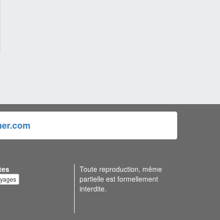
ner.com
tes
Toute reproduction, même
partielle est formellement
oyages
interdite.