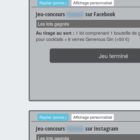
Replier (provis.)
Affichage personnalisé
Jeu-concours
Xxxxxxx
sur Facebook
Les lots gagnés
Au tirage au sort :
1 lot comprenant 1 bouteille de
pour cocktails + 6 verres Generous Gin (≈50 €)
Jeu terminé
Replier (provis.)
Affichage personnalisé
Jeu-concours
Xxxxxxx
sur Instagram
Les lots gagnés