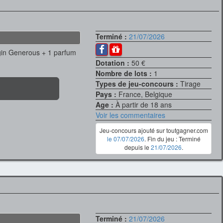
Terminé :
21/07/2026
 gin Generous + 1 parfum
Dotation :
50 €
Nombre de lots :
1
Types de jeu-concours :
Tirage
Pays :
France, Belgique
Age :
À partir de 18 ans
Voir les commentaires
Jeu-concours ajouté sur toutgagner.com
le 07/07/2026
. Fin du jeu : Terminé
depuis le
21/07/2026
.
Terminé :
21/07/2026