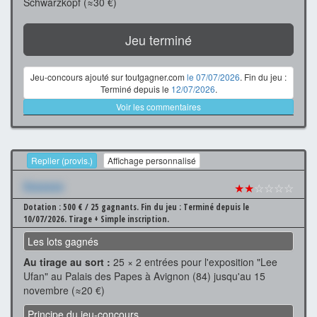
Schwarzkopf (≈30 €)
Jeu terminé
Jeu-concours ajouté sur toutgagner.com
le 07/07/2026
. Fin du jeu :
Terminé depuis le
12/07/2026
.
Voir les commentaires
Replier (provis.)
Affichage personnalisé
Xxxxxxx
★★
☆☆☆☆
Dotation : 500 € / 25 gagnants.
Fin du jeu : Terminé depuis le
10/07/2026.
Tirage + Simple inscription.
Les lots gagnés
Au tirage au sort :
25 × 2 entrées pour l'exposition "Lee
Ufan" au Palais des Papes à Avignon (84) jusqu'au 15
novembre (≈20 €)
Principe du jeu-concours