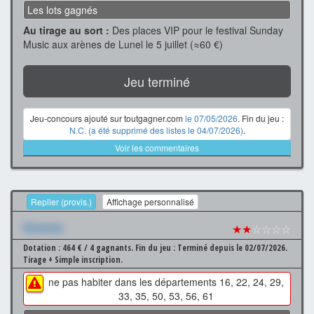
Les lots gagnés
Au tirage au sort :
Des places VIP pour le festival Sunday
Music aux arènes de Lunel le 5 juillet (≈60 €)
Jeu terminé
Jeu-concours ajouté sur toutgagner.com
le 07/05/2026
. Fin du jeu :
N.C. (a été supprimé des listes le 04/07/2026)
.
Voir les commentaires
Replier (provis.)
Affichage personnalisé
Xxxxxxx
★★
☆☆☆☆
Dotation : 464 € / 4 gagnants.
Fin du jeu : Terminé depuis le 02/07/2026.
Tirage + Simple inscription.
ne pas habiter dans les départements 16, 22, 24, 29,
33, 35, 50, 53, 56, 61