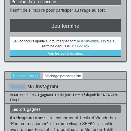
Principe du jeu-concours
Il suffit de s'inscrire pour participer au tirage au sort.
Jeu terminé
Jeu-concours ajouté sur toutgagner.com
le 07/05/2026
. Fin du jeu :
Terminé depuis le
31/05/2026
.
Voir les commentaires
Replier (provis.)
Affichage personnalisé
Xxxxxxx
sur Instagram
Dotation : 110 € / 1 gagnant.
Fin du jeu : Terminé depuis le 31/05/2026.
Tirage.
Les lots gagnés
Au tirage au sort :
1 lot comprenant 1 coffret Wonderbox
"Pour se ressourcer" + 1 crème visage SPF50+ à l'acide
hyaluronique Parasol + 1 produit solaire Monoï de Tahiti