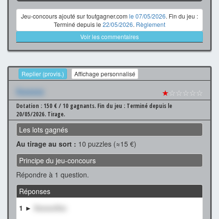
Jeu-concours ajouté sur toutgagner.com
le 07/05/2026
. Fin du jeu :
Terminé depuis le
22/05/2026
.
Règlement
Voir les commentaires
Replier (provis.)
Affichage personnalisé
Xxxxxxx
★
☆☆☆☆☆
Dotation : 150 € / 10 gagnants.
Fin du jeu : Terminé depuis le
20/05/2026.
Tirage.
Les lots gagnés
Au tirage au sort :
10 puzzles (≈15 €)
Principe du jeu-concours
Répondre à 1 question.
Réponses
1 ►
XxxxxxXxx