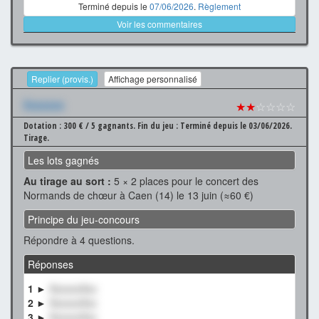
Terminé depuis le
07/06/2026
.
Règlement
Voir les commentaires
Replier (provis.)
Affichage personnalisé
Xxxxxxx
★★
☆☆☆☆
Dotation : 300 € / 5 gagnants.
Fin du jeu : Terminé depuis le 03/06/2026.
Tirage.
Les lots gagnés
Au tirage au sort :
5 × 2 places pour le concert des
Normands de chœur à Caen (14) le 13 juin (≈60 €)
Principe du jeu-concours
Répondre à 4 questions.
Réponses
1 ►
XxxxxxXxx
2 ►
XxxxxxXxx
3 ►
XxxxxxXxx