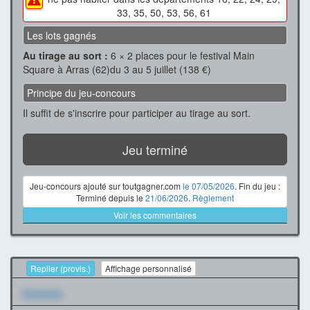
33, 35, 50, 53, 56, 61
Les lots gagnés
Au tirage au sort :
6 × 2 places pour le festival Main
Square à Arras (62)du 3 au 5 juillet (138 €)
Principe du jeu-concours
Il suffit de s'inscrire pour participer au tirage au sort.
Jeu terminé
Jeu-concours ajouté sur toutgagner.com
le 07/05/2026
. Fin du jeu :
Terminé depuis le
21/06/2026
.
Règlement
Voir les commentaires
Replier (provis.)
Affichage personnalisé
Xxxxxxx