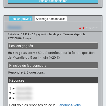
Voir les commentaires
Replier (provis.)
Affichage personnalisé
Xxxxxxx
★★
☆☆☆☆
Dotation : 1 000 € / 50 gagnants.
Fin du jeu : Terminé depuis le
27/05/2026.
Tirage.
Les lots gagnés
Au tirage au sort :
50 × 2 entrées pour la foire exposition
de Picardie du 5 au 14 juin (≈20 €)
Principe du jeu-concours
Répondre à 3 questions.
Réponses
1 ►
XxxxxxXxx
2 ►
XxxxxxXxx
3 ►
XxxxxxXxx
Pour voir les réponses de ce jeu,
abonnez-vous
.