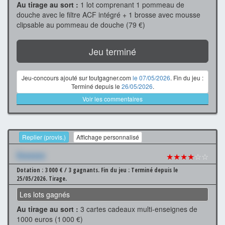
Au tirage au sort :
1 lot comprenant 1 pommeau de
douche avec le filtre ACF intégré + 1 brosse avec mousse
clipsable au pommeau de douche (79 €)
Jeu terminé
Jeu-concours ajouté sur toutgagner.com
le 07/05/2026
. Fin du jeu :
Terminé depuis le
26/05/2026
.
Voir les commentaires
Replier (provis.)
Affichage personnalisé
Xxxxxxx
★★★★
☆☆
Dotation : 3 000 € / 3 gagnants.
Fin du jeu : Terminé depuis le
25/05/2026.
Tirage.
Les lots gagnés
Au tirage au sort :
3 cartes cadeaux multi-enseignes de
1000 euros (1 000 €)