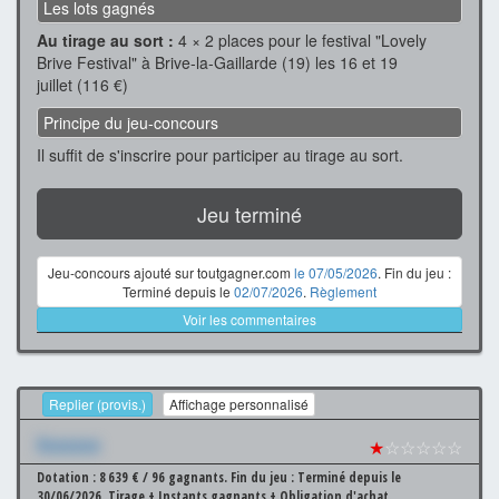
Les lots gagnés
Au tirage au sort :
4 × 2 places pour le festival "Lovely
Brive Festival" à Brive-la-Gaillarde (19) les 16 et 19
juillet (116 €)
Principe du jeu-concours
Il suffit de s'inscrire pour participer au tirage au sort.
Jeu terminé
Jeu-concours ajouté sur toutgagner.com
le 07/05/2026
. Fin du jeu :
Terminé depuis le
02/07/2026
.
Règlement
Voir les commentaires
Replier (provis.)
Affichage personnalisé
Xxxxxxx
★
☆☆☆☆☆
Dotation : 8 639 € / 96 gagnants.
Fin du jeu : Terminé depuis le
30/06/2026.
Tirage + Instants gagnants + Obligation d'achat.