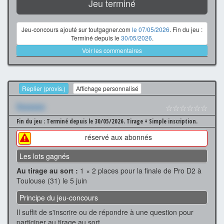
Jeu terminé
Jeu-concours ajouté sur toutgagner.com
le 07/05/2026
. Fin du jeu :
Terminé depuis le
30/05/2026
.
Voir les commentaires
Replier (provis.)
Affichage personnalisé
Xxxxxxx
☆☆☆☆☆☆
Fin du jeu : Terminé depuis le 30/05/2026.
Tirage + Simple inscription.
réservé aux abonnés
Les lots gagnés
Au tirage au sort :
1 × 2 places pour la finale de Pro D2 à
Toulouse (31) le 5 juin
Principe du jeu-concours
Il suffit de s'inscrire ou de répondre à une question pour
participer au tirage au sort.