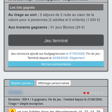
Les lots gagnés
Au tirage au sort :
5 séjours de 2 nuits au cœur de la
nature pour 4 personnes (2 adultes et 2 enfants) (1 200 €)
Aux instants gagnants :
91 jeux Bioviva (29 €)
Jeu terminé
Jeu-concours ajouté sur toutgagner.com
le 07/05/2026
. Fin du jeu :
Terminé depuis le
30/06/2026
.
Règlement
Voir les commentaires
Replier (provis.)
Affichage personnalisé
Xxxxxxx
★★
☆☆☆☆
Dotation : 828 € / 6 gagnants.
Fin du jeu : Terminé depuis le 21/06/2026.
Tirage + Simple inscription.
ne pas habiter dans les départements 16, 22, 24, 29,