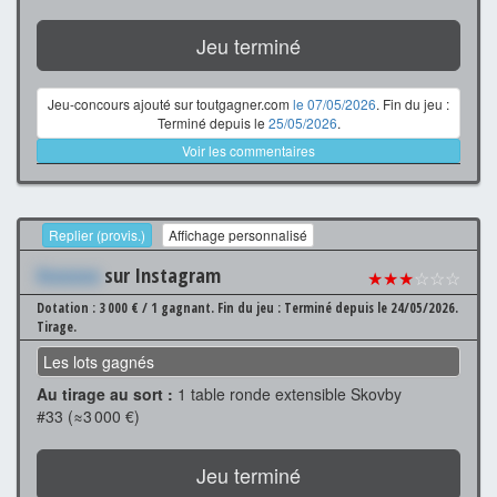
Jeu terminé
Jeu-concours ajouté sur toutgagner.com
le 07/05/2026
. Fin du jeu :
Terminé depuis le
25/05/2026
.
Voir les commentaires
Replier (provis.)
Affichage personnalisé
Xxxxxxx
sur Instagram
★★★
☆☆☆
Dotation : 3 000 € / 1 gagnant.
Fin du jeu : Terminé depuis le 24/05/2026.
Tirage.
Les lots gagnés
Au tirage au sort :
1 table ronde extensible Skovby
#33 (≈3 000 €)
Jeu terminé