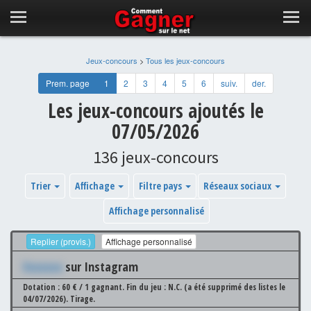
Jeux-concours
>
Tous les jeux-concours
Prem. page
1
2
3
4
5
6
suiv.
der.
Les jeux-concours ajoutés le
07/05/2026
136 jeux-concours
Trier
Affichage
Filtre pays
Réseaux sociaux
Affichage personnalisé
Replier (provis.)
Affichage personnalisé
Xxxxxxx
sur Instagram
Dotation : 60 € / 1 gagnant.
Fin du jeu : N.C. (a été supprimé des listes le
04/07/2026).
Tirage.