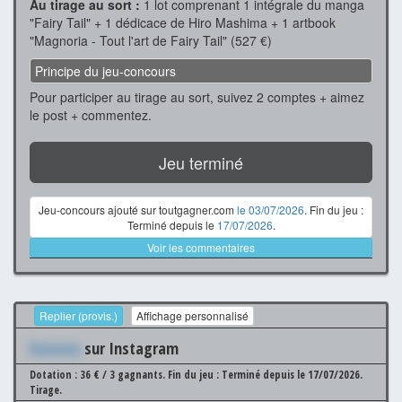
Au tirage au sort :
1 lot comprenant 1 intégrale du manga
"Fairy Tail" + 1 dédicace de Hiro Mashima + 1 artbook
"Magnoria - Tout l'art de Fairy Tail" (527 €)
Principe du jeu-concours
Pour participer au tirage au sort, suivez 2 comptes + aimez
le post + commentez.
Jeu terminé
Jeu-concours ajouté sur toutgagner.com
le 03/07/2026
. Fin du jeu :
Terminé depuis le
17/07/2026
.
Voir les commentaires
Replier (provis.)
Affichage personnalisé
Xxxxxxx
sur Instagram
Dotation : 36 € / 3 gagnants.
Fin du jeu : Terminé depuis le 17/07/2026.
Tirage.