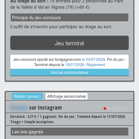
Au tirage au sort :
75 entrées pour 2 personnes au Parc
de la Vallée à Val en Vignes (79) (≈60 €)
Principe du jeu-concours
Il suffit de s'inscrire pour participer au tirage au sort.
Jeu terminé
Jeu-concours ajouté sur toutgagner.com
le 03/07/2026
. Fin du jeu :
Terminé depuis le
18/07/2026
.
Règlement
Voir les commentaires
Replier (provis.)
Affichage personnalisé
Xxxxxxx
sur Instagram
★
☆☆☆☆☆
Dotation : 527 € / 1 gagnant.
Fin du jeu : Terminé depuis le 17/07/2026.
Tirage + Simple inscription.
Les lots gagnés