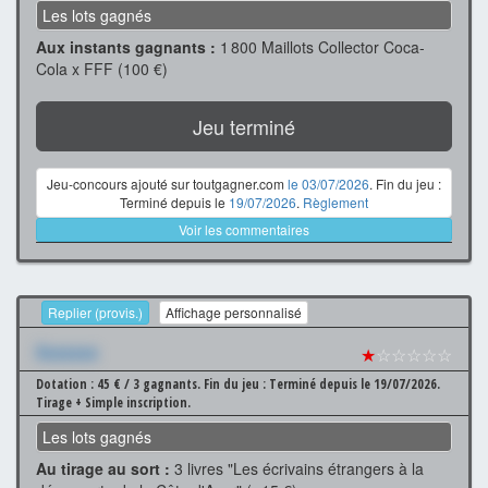
Les lots gagnés
Aux instants gagnants :
1 800 Maillots Collector Coca-
Cola x FFF (100 €)
Jeu terminé
Jeu-concours ajouté sur toutgagner.com
le 03/07/2026
. Fin du jeu :
Terminé depuis le
19/07/2026
.
Règlement
Voir les commentaires
Replier (provis.)
Affichage personnalisé
Xxxxxxx
★
☆☆☆☆☆
Dotation : 45 € / 3 gagnants.
Fin du jeu : Terminé depuis le 19/07/2026.
Tirage + Simple inscription.
Les lots gagnés
Au tirage au sort :
3 livres "Les écrivains étrangers à la