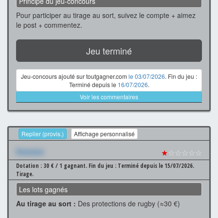
Principe du jeu-concours
Pour participer au tirage au sort, suivez le compte + aimez
le post + commentez.
Jeu terminé
Jeu-concours ajouté sur toutgagner.com
le 03/07/2026
. Fin du jeu :
Terminé depuis le
16/07/2026
.
Voir les commentaires
Replier (provis.)
Affichage personnalisé
Xxxxxxx
★
☆☆☆☆☆
Dotation : 30 € / 1 gagnant.
Fin du jeu : Terminé depuis le 15/07/2026.
Tirage.
Les lots gagnés
Au tirage au sort :
Des protections de rugby (≈30 €)