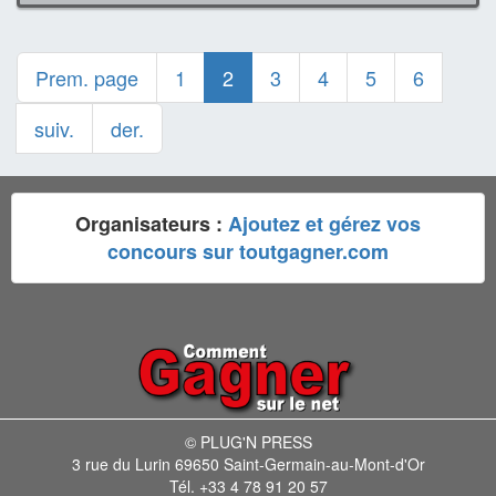
Prem. page
1
2
3
4
5
6
suiv.
der.
Organisateurs :
Ajoutez et gérez vos
concours sur toutgagner.com
© PLUG'N PRESS
3 rue du Lurin 69650 Saint-Germain-au-Mont-d'Or
Tél. +33 4 78 91 20 57