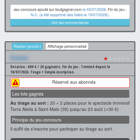
Jeu-concours ajouté sur toutgagner.com
le 03/07/2026
. Fin du jeu :
N.C. (a été supprimé des listes le 19/07/2026)
.
Voir les commentaires
Replier (provis.)
Affichage personnalisé
Xxxxxxx
★
☆☆☆☆☆
Dotation : 600 € / 20 gagnants.
Fin du jeu : Terminé depuis le
18/07/2026.
Tirage + Simple inscription.
Réservé aux abonnés
Les lots gagnés
Au tirage au sort :
20 × 2 places pour le spectacle immersif
Terra Aletia à Saint-Malo (35) jusqu'au 23 août (≈30 €)
Principe du jeu-concours
Il suffit de s'inscrire pour participer au tirage au sort.