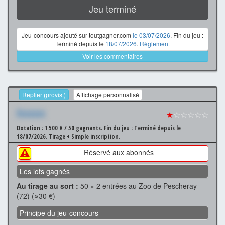
Jeu terminé
Jeu-concours ajouté sur toutgagner.com
le 03/07/2026
. Fin du jeu :
Terminé depuis le
18/07/2026
.
Règlement
Voir les commentaires
Replier (provis.)
Affichage personnalisé
Xxxxxxx
★
☆☆☆☆☆
Dotation : 1 500 € / 50 gagnants.
Fin du jeu : Terminé depuis le
18/07/2026.
Tirage + Simple inscription.
Réservé aux abonnés
Les lots gagnés
Au tirage au sort :
50 × 2 entrées au Zoo de Pescheray
(72) (≈30 €)
Principe du jeu-concours