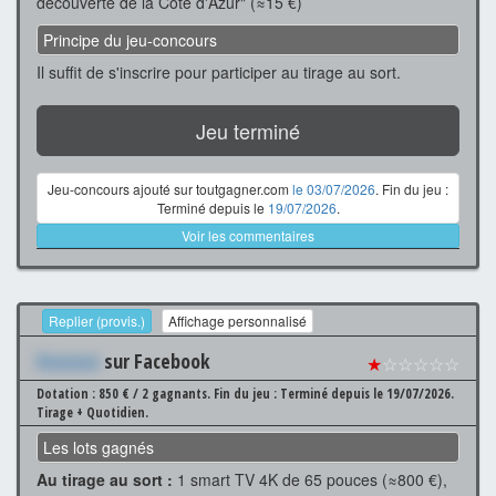
découverte de la Côte d'Azur" (≈15 €)
Principe du jeu-concours
Il suffit de s'inscrire pour participer au tirage au sort.
Jeu terminé
Jeu-concours ajouté sur toutgagner.com
le 03/07/2026
. Fin du jeu :
Terminé depuis le
19/07/2026
.
Voir les commentaires
Replier (provis.)
Affichage personnalisé
Xxxxxxx
sur Facebook
★
☆☆☆☆☆
Dotation : 850 € / 2 gagnants.
Fin du jeu : Terminé depuis le 19/07/2026.
Tirage + Quotidien.
Les lots gagnés
Au tirage au sort :
1 smart TV 4K de 65 pouces (≈800 €),