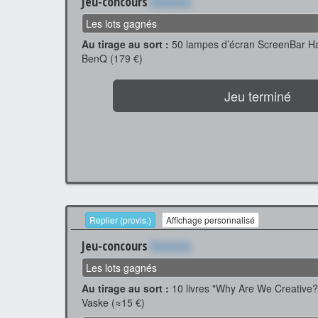
Jeu-concours
Xxxxxxx
Les lots gagnés
Au tirage au sort :
50 lampes d’écran ScreenBar Ha
BenQ (179 €)
Jeu terminé
Replier (provis.)
Affichage personnalisé
Jeu-concours
Xxxxxxx
Les lots gagnés
Au tirage au sort :
10 livres "Why Are We Creative
Vaske (≈15 €)