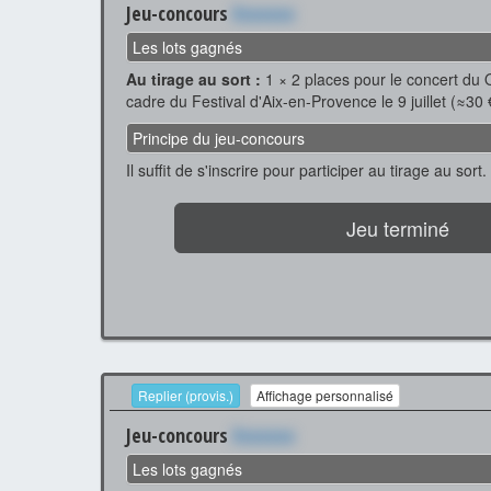
Jeu-concours
Xxxxxxx
Les lots gagnés
Au tirage au sort :
1 × 2 places pour le concert du 
cadre du Festival d'Aix-en-Provence le 9 juillet (≈30 
Principe du jeu-concours
Il suffit de s'inscrire pour participer au tirage au sort.
Jeu terminé
Replier (provis.)
Affichage personnalisé
Jeu-concours
Xxxxxxx
Les lots gagnés