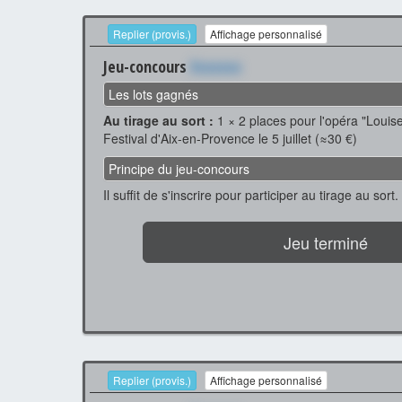
Replier (provis.)
Affichage personnalisé
Jeu-concours
Xxxxxxx
Les lots gagnés
Au tirage au sort :
1 × 2 places pour l'opéra "Louis
Festival d'Aix-en-Provence le 5 juillet (≈30 €)
Principe du jeu-concours
Il suffit de s'inscrire pour participer au tirage au sort.
Jeu terminé
Replier (provis.)
Affichage personnalisé