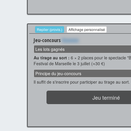
Replier (provis.)
Affichage personnalisé
Jeu-concours
Xxxxxxx
Les lots gagnés
Au tirage au sort :
6 × 2 places pour le spectacle "
Festival de Marseille le 3 juillet (≈30 €)
Principe du jeu-concours
Il suffit de s'inscrire pour participer au tirage au sort.
Jeu terminé