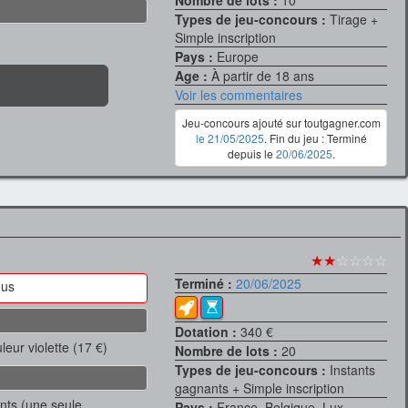
Types de jeu-concours :
Tirage +
Simple inscription
Pays :
Europe
Age :
À partir de 18 ans
Voir les commentaires
Jeu-concours ajouté sur toutgagner.com
le 21/05/2025
. Fin du jeu : Terminé
depuis le
20/06/2025
.
★★
☆☆☆☆
Terminé :
20/06/2025
ous
Dotation :
340 €
eur violette (17 €)
Nombre de lots :
20
Types de jeu-concours :
Instants
gagnants + Simple inscription
ants (une seule
Pays :
France, Belgique, Lux.