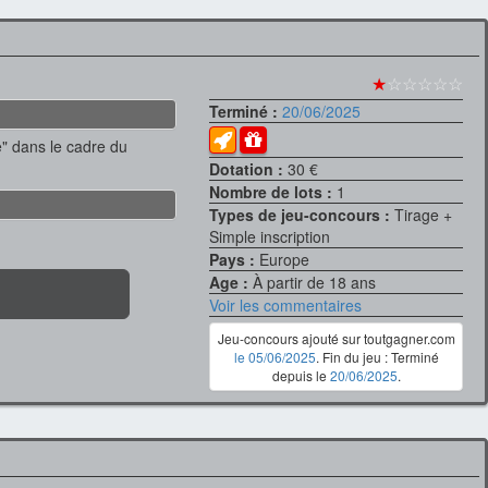
★
☆☆☆☆☆
Terminé :
20/06/2025
e" dans le cadre du
Dotation :
30 €
Nombre de lots :
1
Types de jeu-concours :
Tirage +
Simple inscription
Pays :
Europe
Age :
À partir de 18 ans
Voir les commentaires
Jeu-concours ajouté sur toutgagner.com
le 05/06/2025
. Fin du jeu : Terminé
depuis le
20/06/2025
.