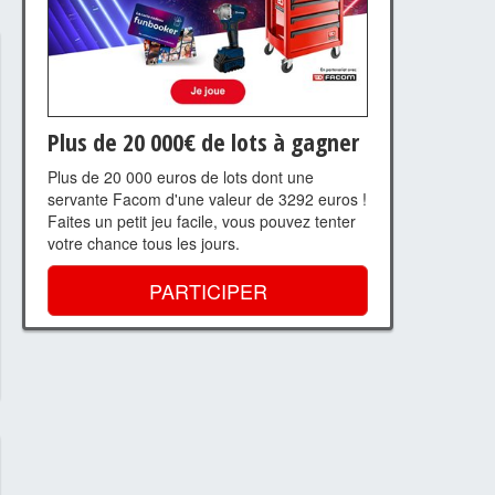
Plus de 20 000€ de lots à gagner
Plus de 20 000 euros de lots dont une
servante Facom d'une valeur de 3292 euros !
Faites un petit jeu facile, vous pouvez tenter
votre chance tous les jours.
PARTICIPER