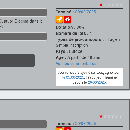
★
☆☆☆☆☆
Terminé :
20/06/2025
Quatuor Diotima dans le
€)
Dotation :
30 €
Nombre de lots :
1
Types de jeu-concours :
Tirage +
Simple inscription
Pays :
Europe
Age :
À partir de 18 ans
Voir les commentaires
Jeu-concours ajouté sur toutgagner.com
le 05/06/2025
. Fin du jeu : Terminé
depuis le
20/06/2025
.
★
☆☆☆☆☆
Terminé :
20/06/2025