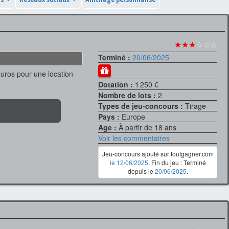
★★★
☆☆☆
Terminé :
20/06/2025
uros pour une location
Dotation :
1 250 €
Nombre de lots :
2
Types de jeu-concours :
Tirage
Pays :
Europe
Age :
À partir de 18 ans
Voir les commentaires
Jeu-concours ajouté sur toutgagner.com
le 12/06/2025
. Fin du jeu : Terminé
depuis le
20/06/2025
.