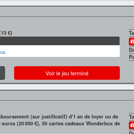
(13 €)
T
D
us
.
P
Voir le jeu terminé
boursement (sur justificatif) d'1 an de loyer ou de
T
0 euros (20 000 €), 50 cartes cadeaux Wonderbox de
D