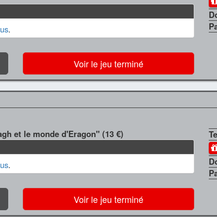
D
P
us
.
Voir le jeu terminé
agh et le monde d'Eragon" (13 €)
T
D
us
.
P
Voir le jeu terminé