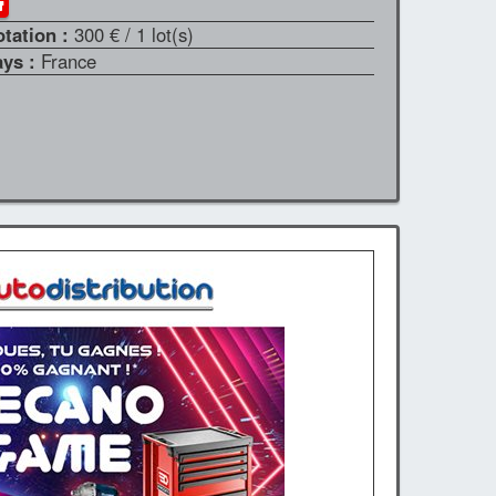
otation :
300 €
/ 1 lot(s)
ays :
France