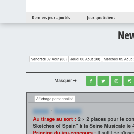
Derniers jeux ajoutés
Jeux quotidiens
New
Vendredi 07 Août (80)
Jeudi 06 Août (80)
Mercredi 05 Août 
Masquer ➔
Affichage personnalisé
xxxxxx
-
Xxxxxxxxxx
Au tirage au sort :
2 × 2 places pour le co
Sketches of Spain" à la Seine Musicale le 4
Principe du jeu-concours :
Il suffit de s'ins