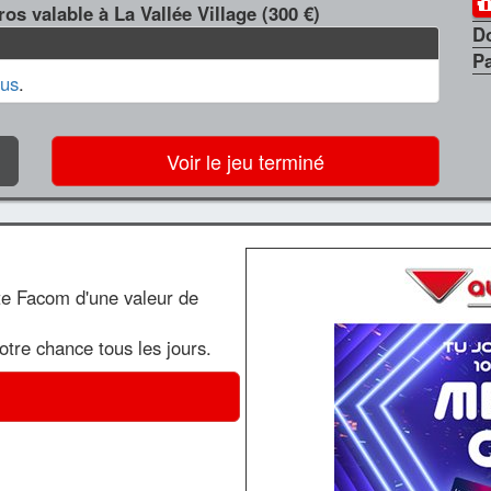
os valable à La Vallée Village (300 €)
D
P
us
.
Voir le jeu terminé
te Facom d'une valeur de
votre chance tous les jours.