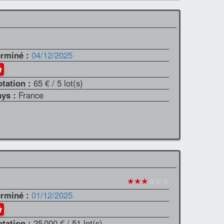
erminé :
04/12/2025
otation :
65 €
/ 5 lot(s)
ays :
France
★★★
☆☆☆
erminé :
01/12/2025
otation :
25 000 €
/ 51 lot(s)