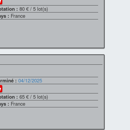
otation :
80 €
/ 5 lot(s)
ays :
France
erminé :
04/12/2025
otation :
65 €
/ 5 lot(s)
ays :
France