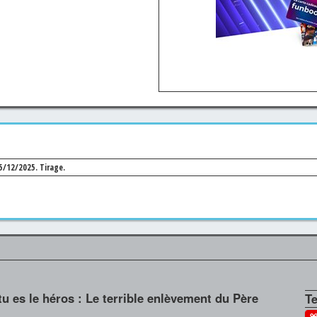
15/12/2025.
Tirage.
tu es le héros : Le terrible enlèvement du Père
T