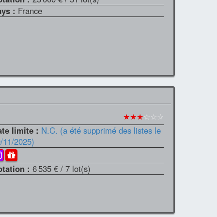
ays :
France
★★★
☆☆☆
te limite :
N.C. (a été supprimé des listes le
/11/2025)
otation :
6 535 €
/ 7 lot(s)