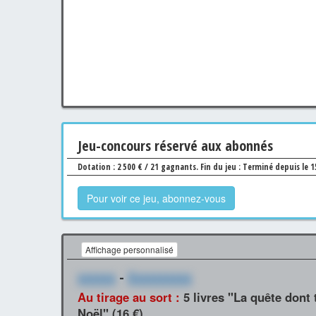
Jeu
-concours
réservé aux abonnés
Dotation : 2 500 € / 21 gagnants.
Fin du jeu : Terminé depuis le 
Pour voir ce jeu, abonnez-vous
Affichage personnalisé
xxxxxx
-
Xxxxxxxxxx
Au tirage au sort :
5 livres "La quête dont 
Noël" (16 €)