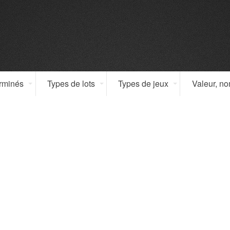
erminés
Types de lots
Types de jeux
Valeur, n