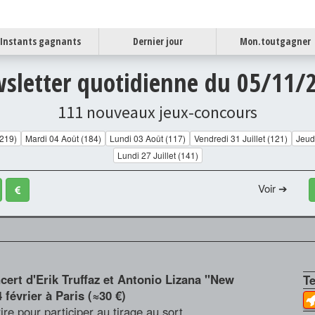
Instants gagnants
Dernier jour
Mon.toutgagner
sletter quotidienne du 05/11/
111 nouveaux jeux-concours
(219)
Mardi 04 Août (184)
Lundi 03 Août (117)
Vendredi 31 Juillet (121)
Jeudi
Lundi 27 Juillet (141)
Voir ➔
ncert d'Erik Truffaz et Antonio Lizana "New
T
 février à Paris (≈30 €)
crire pour participer au tirage au sort..