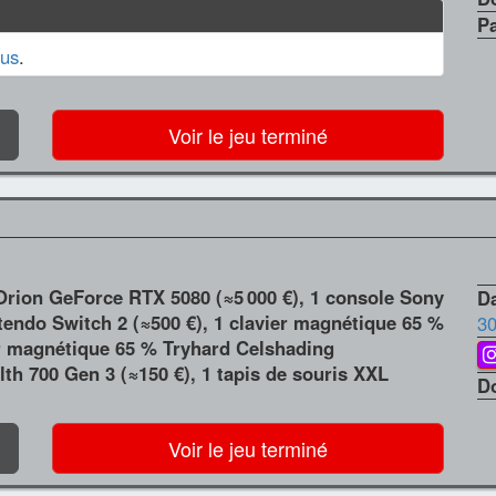
P
us
.
Voir le jeu terminé
Orion GeForce RTX 5080 (≈5 000 €), 1 console Sony
Da
tendo Switch 2 (≈500 €), 1 clavier magnétique 65 %
30
er magnétique 65 % Tryhard Celshading
lth 700 Gen 3 (≈150 €), 1 tapis de souris XXL
D
Voir le jeu terminé