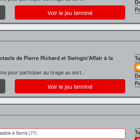
D
P
Voir le jeu terminé
ctacle de Pierre Richard et Swingin'Affair à la
T
crire pour participer au tirage au sort..
D
P
Voir le jeu terminé
T
valable à Serris (77)