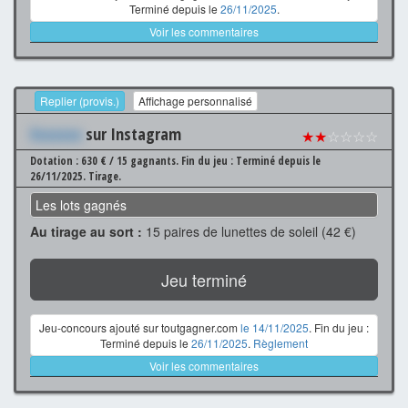
Terminé depuis le
26/11/2025
.
Voir les commentaires
Replier (provis.)
Affichage personnalisé
Xxxxxxx
sur Instagram
★★
☆☆☆☆
Dotation : 630 € / 15 gagnants.
Fin du jeu : Terminé depuis le
26/11/2025.
Tirage.
Les lots gagnés
Au tirage au sort :
15 paires de lunettes de soleil (42 €)
Jeu terminé
Jeu-concours ajouté sur toutgagner.com
le 14/11/2025
. Fin du jeu :
Terminé depuis le
26/11/2025
.
Règlement
Voir les commentaires