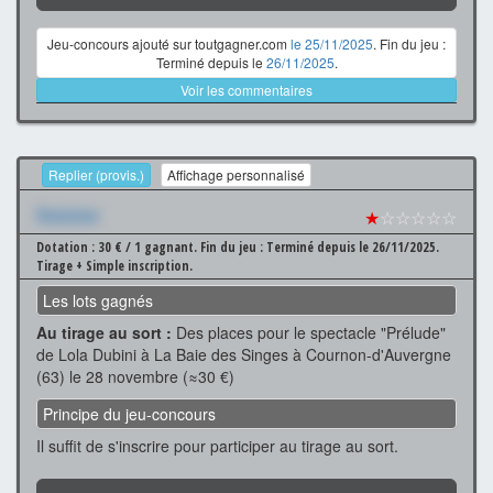
Jeu-concours ajouté sur toutgagner.com
le 25/11/2025
. Fin du jeu :
Terminé depuis le
26/11/2025
.
Voir les commentaires
Replier (provis.)
Affichage personnalisé
Xxxxxxx
★
☆☆☆☆☆
Dotation : 30 € / 1 gagnant.
Fin du jeu : Terminé depuis le 26/11/2025.
Tirage + Simple inscription.
Les lots gagnés
Au tirage au sort :
Des places pour le spectacle "Prélude"
de Lola Dubini à La Baie des Singes à Cournon-d'Auvergne
(63) le 28 novembre (≈30 €)
Principe du jeu-concours
Il suffit de s'inscrire pour participer au tirage au sort.