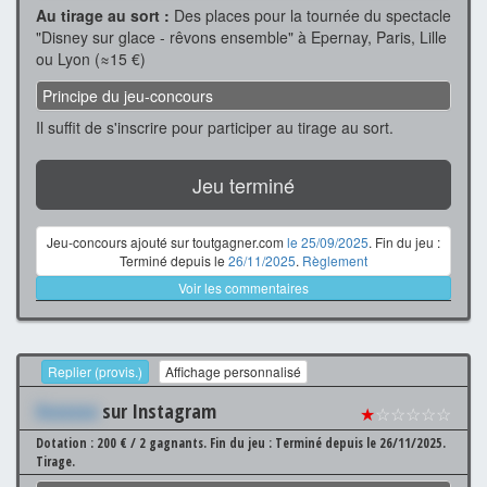
Au tirage au sort :
Des places pour la tournée du spectacle
"Disney sur glace - rêvons ensemble" à Epernay, Paris, Lille
ou Lyon (≈15 €)
Principe du jeu-concours
Il suffit de s'inscrire pour participer au tirage au sort.
Jeu terminé
Jeu-concours ajouté sur toutgagner.com
le 25/09/2025
. Fin du jeu :
Terminé depuis le
26/11/2025
.
Règlement
Voir les commentaires
Replier (provis.)
Affichage personnalisé
Xxxxxxx
sur Instagram
★
☆☆☆☆☆
Dotation : 200 € / 2 gagnants.
Fin du jeu : Terminé depuis le 26/11/2025.
Tirage.