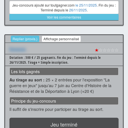
Jeu-concours ajouté sur toutgagner.com
le 25/11/2025
. Fin du jeu :
Terminé depuis le
26/11/2025
.
Voir les commentaires
Replier (provis.)
Affichage personnalisé
Xxxxxxx
★
☆☆☆☆☆
Dotation : 500 € / 25 gagnants.
Fin du jeu : Terminé depuis le
26/11/2025.
Tirage + Simple inscription.
Les lots gagnés
Au tirage au sort :
25 × 2 entrées pour l'exposition "La
guerre en jeux" jusqu'au 7 juin au Centre d'Histoire de la
Résistance et de la Déportation à Lyon (≈20 €)
Principe du jeu-concours
Il suffit de s'inscrire pour participer au tirage au sort.
Jeu terminé