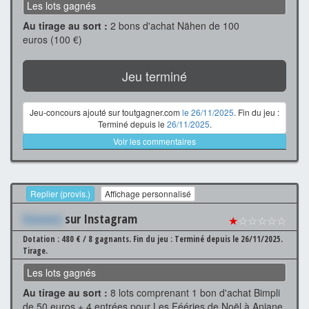
Les lots gagnés
Au tirage au sort :
2 bons d'achat Nähen de 100
euros (100 €)
Jeu terminé
Jeu-concours ajouté sur toutgagner.com
le 26/11/2025
. Fin du jeu :
Terminé depuis le
26/11/2025
.
Voir les commentaires
Replier (provis.)
Affichage personnalisé
Xxxxxxx
sur Instagram
★
☆☆☆☆☆
Dotation : 480 € / 8 gagnants.
Fin du jeu : Terminé depuis le 26/11/2025.
Tirage.
Les lots gagnés
Au tirage au sort :
8 lots comprenant 1 bon d'achat Bimpli
de 50 euros + 4 entrées pour Les Fééries de Noël à Aniane