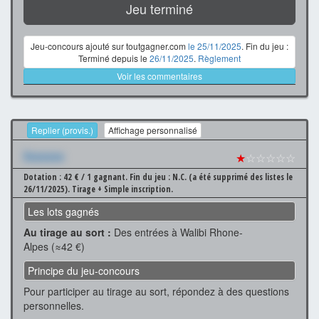
Jeu terminé
Jeu-concours ajouté sur toutgagner.com
le 25/11/2025
. Fin du jeu :
Terminé depuis le
26/11/2025
.
Règlement
Voir les commentaires
Replier (provis.)
Affichage personnalisé
Xxxxxxx
★
☆☆☆☆☆
Dotation : 42 € / 1 gagnant.
Fin du jeu : N.C. (a été supprimé des listes le
26/11/2025).
Tirage + Simple inscription.
Les lots gagnés
Au tirage au sort :
Des entrées à Walibi Rhone-
Alpes (≈42 €)
Principe du jeu-concours
Pour participer au tirage au sort, répondez à des questions
personnelles.