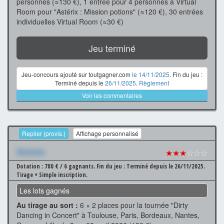
personnes (≈130 €), 1 entrée pour 4 personnes à Virtual
Room pour "Astérix : Mission potions" (≈120 €), 30 entrées
individuelles Virtual Room (≈30 €)
Jeu terminé
Jeu-concours ajouté sur toutgagner.com
le 14/11/2025
. Fin du jeu :
Terminé depuis le
26/11/2025
.
Règlement
Voir les commentaires
Replier (provis.)
Affichage personnalisé
Xxxxxxx
★★★
☆☆☆
Dotation : 780 € / 6 gagnants.
Fin du jeu : Terminé depuis le 26/11/2025.
Tirage + Simple inscription.
Les lots gagnés
Au tirage au sort :
6 × 2 places pour la tournée "Dirty
Dancing in Concert" à Toulouse, Paris, Bordeaux, Nantes,