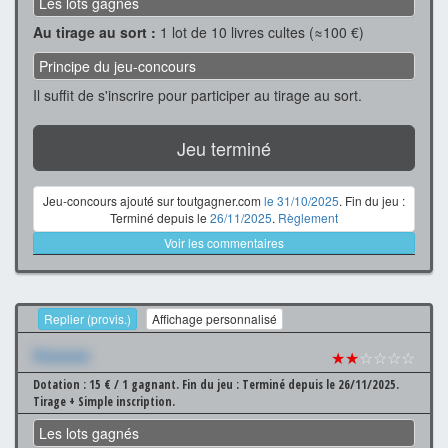
Les lots gagnés
Au tirage au sort :
1 lot de 10 livres cultes (≈100 €)
Principe du jeu-concours
Il suffit de s'inscrire pour participer au tirage au sort.
Jeu terminé
Jeu-concours ajouté sur toutgagner.com
le 31/10/2025
. Fin du jeu :
Terminé depuis le
26/11/2025
.
Règlement
Voir les commentaires
Replier (provis.)
Affichage personnalisé
Xxxxxxx
★★
☆☆☆☆
Dotation : 15 € / 1 gagnant.
Fin du jeu : Terminé depuis le 26/11/2025.
Tirage + Simple inscription.
Les lots gagnés