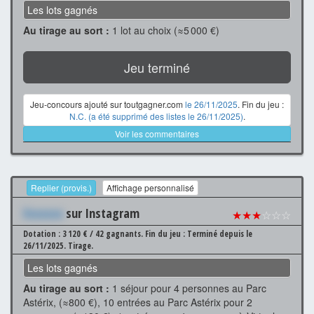
Les lots gagnés
Au tirage au sort :
1 lot au choix (≈5 000 €)
Jeu terminé
Jeu-concours ajouté sur toutgagner.com
le 26/11/2025
. Fin du jeu :
N.C. (a été supprimé des listes le 26/11/2025)
.
Voir les commentaires
Replier (provis.)
Affichage personnalisé
Xxxxxxx
sur Instagram
★★★
☆☆☆
Dotation : 3 120 € / 42 gagnants.
Fin du jeu : Terminé depuis le
26/11/2025.
Tirage.
Les lots gagnés
Au tirage au sort :
1 séjour pour 4 personnes au Parc
Astérix, (≈800 €), 10 entrées au Parc Astérix pour 2