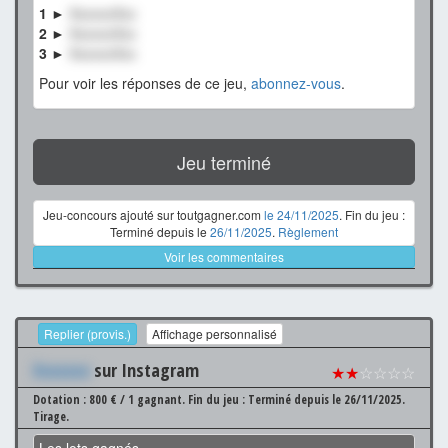
1 ►
XxxxxxXxx
2 ►
XxxxxxXxx
3 ►
XxxxxxXxx
Pour voir les réponses de ce jeu,
abonnez-vous
.
Jeu terminé
Jeu-concours ajouté sur toutgagner.com
le 24/11/2025
. Fin du jeu :
Terminé depuis le
26/11/2025
.
Règlement
Voir les commentaires
Replier (provis.)
Affichage personnalisé
Xxxxxxx
sur Instagram
★★
☆☆☆☆
Dotation : 800 € / 1 gagnant.
Fin du jeu : Terminé depuis le 26/11/2025.
Tirage.
Les lots gagnés