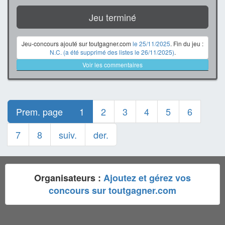
Jeu terminé
Jeu-concours ajouté sur toutgagner.com
le 25/11/2025
. Fin du jeu :
N.C. (a été supprimé des listes le 26/11/2025)
.
Voir les commentaires
Prem. page
1
2
3
4
5
6
7
8
suiv.
der.
Organisateurs :
Ajoutez et gérez vos
concours sur toutgagner.com