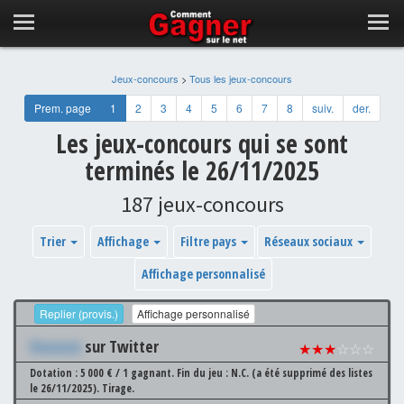
Jeux-concours
>
Tous les jeux-concours
Prem. page
1
2
3
4
5
6
7
8
suiv.
der.
Les jeux-concours qui se sont
terminés le 26/11/2025
187 jeux-concours
Trier
Affichage
Filtre pays
Réseaux sociaux
Affichage personnalisé
Replier (provis.)
Affichage personnalisé
Xxxxxxx
sur Twitter
★★★
☆☆☆
Dotation : 5 000 € / 1 gagnant.
Fin du jeu : N.C. (a été supprimé des listes
le 26/11/2025).
Tirage.