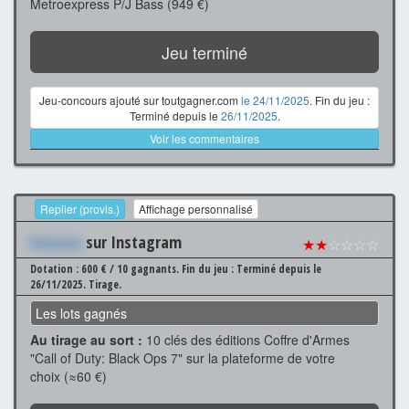
Metroexpress P/J Bass (949 €)
Jeu terminé
Jeu-concours ajouté sur toutgagner.com
le 24/11/2025
. Fin du jeu :
Terminé depuis le
26/11/2025
.
Voir les commentaires
Replier (provis.)
Affichage personnalisé
Xxxxxxx
sur Instagram
★★
☆☆☆☆
Dotation : 600 € / 10 gagnants.
Fin du jeu : Terminé depuis le
26/11/2025.
Tirage.
Les lots gagnés
Au tirage au sort :
10 clés des éditions Coffre d'Armes
"Call of Duty: Black Ops 7" sur la plateforme de votre
choix (≈60 €)