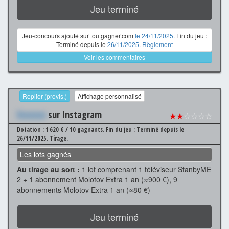
Jeu terminé
Jeu-concours ajouté sur toutgagner.com
le 24/11/2025
. Fin du jeu :
Terminé depuis le
26/11/2025
.
Règlement
Voir les commentaires
Replier (provis.)
Affichage personnalisé
Xxxxxxx
sur Instagram
★★
☆☆☆☆
Dotation : 1 620 € / 10 gagnants.
Fin du jeu : Terminé depuis le
26/11/2025.
Tirage.
Les lots gagnés
Au tirage au sort :
1 lot comprenant 1 téléviseur StanbyME
2 + 1 abonnement Molotov Extra 1 an (≈900 €), 9
abonnements Molotov Extra 1 an (≈80 €)
Jeu terminé