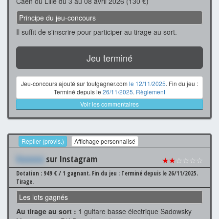
Caen ou Lille du 3 au 08 avril 2026 (130 €)
Principe du jeu-concours
Il suffit de s'inscrire pour participer au tirage au sort.
Jeu terminé
Jeu-concours ajouté sur toutgagner.com
le 12/11/2025
. Fin du jeu :
Terminé depuis le
26/11/2025
.
Règlement
Voir les commentaires
Replier (provis.)
Affichage personnalisé
Xxxxxxx
sur Instagram
★★
☆☆☆☆
Dotation : 949 € / 1 gagnant.
Fin du jeu : Terminé depuis le 26/11/2025.
Tirage.
Les lots gagnés
Au tirage au sort :
1 guitare basse électrique Sadowsky