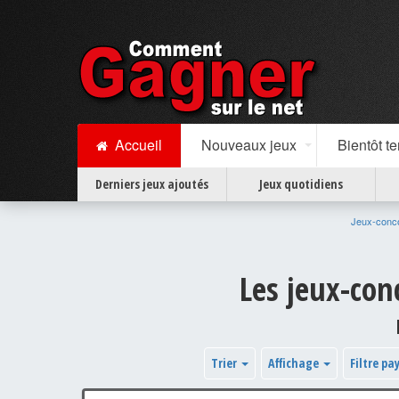
Accueil
Nouveaux jeux
Bientôt t
Derniers jeux ajoutés
Jeux quotidiens
Jeux-conc
Les jeux-con
Trier
Affichage
Filtre pa