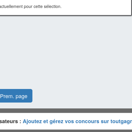
ctuellement pour cette sélection.
Prem. page
sateurs :
Ajoutez et gérez vos concours sur toutgag