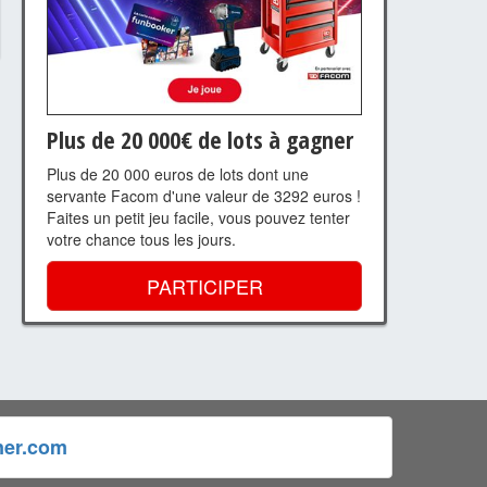
Plus de 20 000€ de lots à gagner
Plus de 20 000 euros de lots dont une
servante Facom d'une valeur de 3292 euros !
Faites un petit jeu facile, vous pouvez tenter
votre chance tous les jours.
PARTICIPER
ner.com