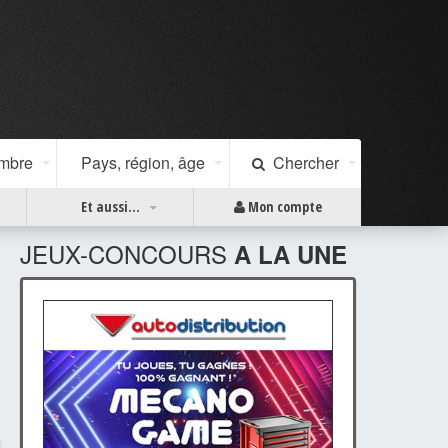
ombre
Pays, région, âge
Chercher
Et aussi...
Mon compte
JEUX-CONCOURS
A LA UNE