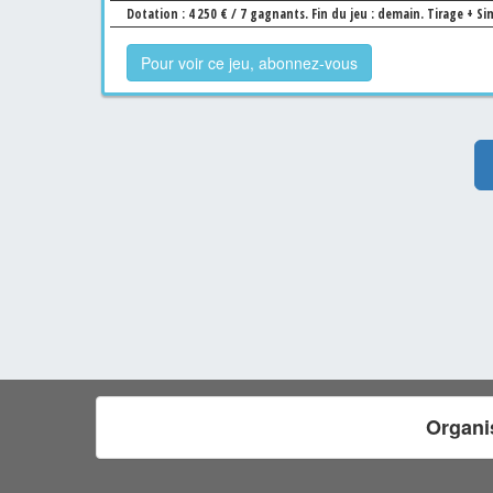
Dotation : 4 250 € / 7 gagnants.
Fin du jeu : demain.
Tirage + Si
Pour voir ce jeu, abonnez-vous
Organi