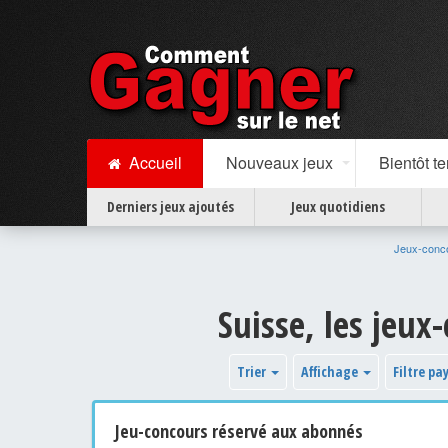
Accueil
Nouveaux jeux
Bientôt t
Derniers jeux ajoutés
Jeux quotidiens
Jeux-conc
Suisse, les jeux
Trier
Affichage
Filtre pa
Jeu
-concours
réservé aux abonnés