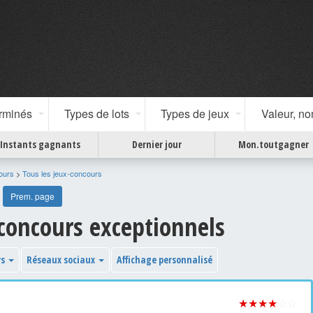
erminés
Types de lots
Types de jeux
Valeur, n
Instants gagnants
Dernier jour
Mon.toutgagner
ours
>
Tous les jeux-concours
Prem. page
-concours exceptionnels
ys
Réseaux sociaux
Affichage personnalisé
★★★★
☆☆