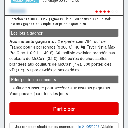
Replier (provis.)
Affichage personnalisé
Xxxxxxx
★★★★
☆☆
Dotation : 17 880 € / 1152 gagnants.
Fin du jeu : dans plus d'un mois.
Instants gagnants + Simple inscription + Quotidien.
Les lots à gagner
Aux instants gagnants :
2 expériences VIP Tour de
France pour 4 personnes (3 000 €), 40 Air Fryer Ninja Max
Pro 6-en-1 6,2 L (149 €), 60 maillots cyclistes brandés aux
couleurs de McCain (32 €), 500 paires de chaussettes
brandées aux couleurs de McCain (7 €), 500 portes-clés
2D (1 €), 50 portes-clés jetons caddies
Principe du jeu-concours
Il suffit de s'inscrire pour accéder aux instants gagnants.
Vous pouvez jouer tous les jours.
Participer
Jeu-concours ajouté sur toutgagner.com
le 21/05/2026
. Valable