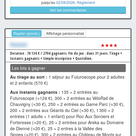
jusqu'au
02/09/2026
.
Règlement
Voir les commentaires
Replier (provis.)
Affichage personnalisé
Xxxxxxx
★★★★
☆☆
Dotation : 76 134 € / 2704 gagnants.
Fin du jeu : dans 31 jours.
Tirage +
Instants gagnants + Simple inscription + Quotidien.
Les lots à gagner
Au tirage au sort :
1 séjour au Futuroscope pour 2 adultes
et 2 enfants (570 €)
Aux instants gagnants :
135 × 2 entrées au
Futuroscope (≈124 €), 300 × 2 entrées au VéloRail de
Chauvigny (≈30 €), 250 × 2 entrées au Game Parc (≈30 €),
200 × 2 entrées aux Géants du Ciel (≈30 €), 1 300 × 2
entrées (1 adulte + 1 enfant) pour Roc Aux Sorciers et
Forteresse (≈20 €), 25 × 2 entrées pour Areka au Domaine
de Dienné (≈20 €), 25 × 2 entres à la Vallée des
Singes (≈20 €), 300 × 2 entrées au Château de Monts sur