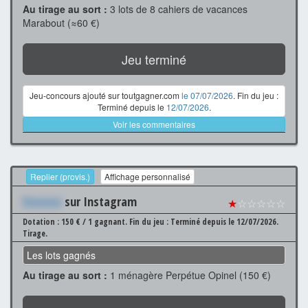
Au tirage au sort :
3 lots de 8 cahiers de vacances
Marabout (≈60 €)
Jeu terminé
Jeu-concours ajouté sur toutgagner.com
le 07/07/2026
. Fin du jeu :
Terminé depuis le
12/07/2026
.
Voir les commentaires
Replier (provis.)
Affichage personnalisé
Xxxxxxx
sur Instagram
★
☆☆☆☆☆
Dotation : 150 € / 1 gagnant.
Fin du jeu : Terminé depuis le 12/07/2026.
Tirage.
Les lots gagnés
Au tirage au sort :
1 ménagère Perpétue Opinel (150 €)