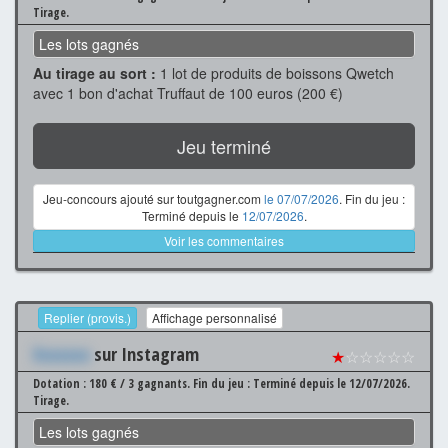
Tirage.
Les lots gagnés
Au tirage au sort :
1 lot de produits de boissons Qwetch
avec 1 bon d'achat Truffaut de 100 euros (200 €)
Jeu terminé
Jeu-concours ajouté sur toutgagner.com
le 07/07/2026
. Fin du jeu :
Terminé depuis le
12/07/2026
.
Voir les commentaires
Replier (provis.)
Affichage personnalisé
Xxxxxxx
sur Instagram
★
☆☆☆☆☆
Dotation : 180 € / 3 gagnants.
Fin du jeu : Terminé depuis le 12/07/2026.
Tirage.
Les lots gagnés