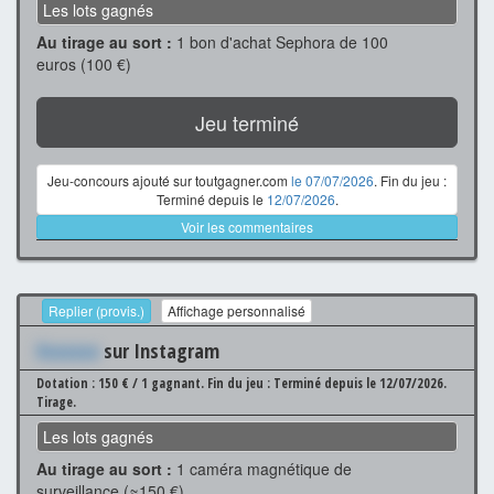
Les lots gagnés
Au tirage au sort :
1 bon d'achat Sephora de 100
euros (100 €)
Jeu terminé
Jeu-concours ajouté sur toutgagner.com
le 07/07/2026
. Fin du jeu :
Terminé depuis le
12/07/2026
.
Voir les commentaires
Replier (provis.)
Affichage personnalisé
Xxxxxxx
sur Instagram
Dotation : 150 € / 1 gagnant.
Fin du jeu : Terminé depuis le 12/07/2026.
Tirage.
Les lots gagnés
Au tirage au sort :
1 caméra magnétique de
surveillance (≈150 €)