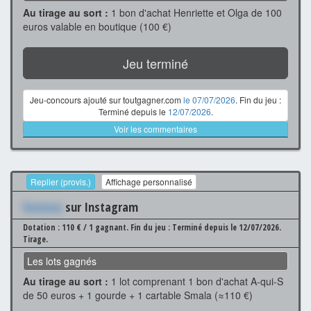
Au tirage au sort :
1 bon d'achat Henriette et Olga de 100
euros valable en boutique (100 €)
Jeu terminé
Jeu-concours ajouté sur toutgagner.com
le 07/07/2026
. Fin du jeu :
Terminé depuis le
12/07/2026
.
Voir les commentaires
Replier (provis.)
Affichage personnalisé
Xxxxxxx
sur Instagram
Dotation : 110 € / 1 gagnant.
Fin du jeu : Terminé depuis le 12/07/2026.
Tirage.
Les lots gagnés
Au tirage au sort :
1 lot comprenant 1 bon d'achat A-qui-S
de 50 euros + 1 gourde + 1 cartable Smala (≈110 €)