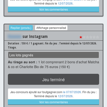
Terminé depuis le
12/07/2026
.
Voir les commentaires
Replier (provis.)
Affichage personnalisé
Xxxxxxx
sur Instagram
★
☆☆☆☆☆
Dotation : 150 € / 1 gagnant.
Fin du jeu : Terminé depuis le 12/07/2026.
Tirage.
Les lots gagnés
Au tirage au sort :
1 lot comprenant 2 bons d'achat Matcha
& co et Charlotte Bio de 75 euros (150 €)
Jeu terminé
Jeu-concours ajouté sur toutgagner.com
le 07/07/2026
. Fin du jeu :
Terminé depuis le
12/07/2026
.
Voir les commentaires