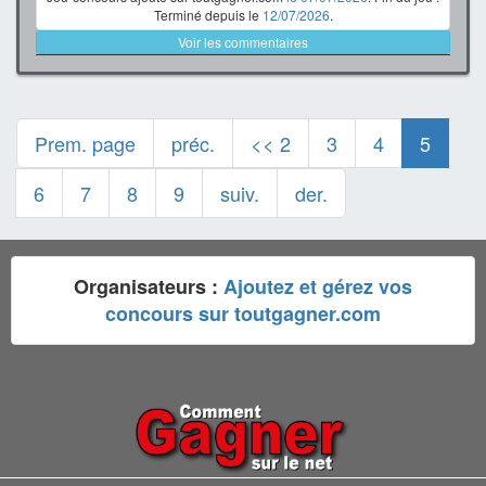
Terminé depuis le
12/07/2026
.
Voir les commentaires
Prem. page
préc.
<< 2
3
4
5
6
7
8
9
suiv.
der.
Organisateurs :
Ajoutez et gérez vos
concours sur toutgagner.com