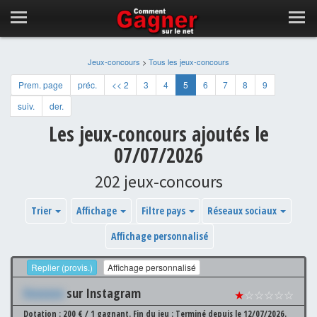
Jeux-concours
>
Tous les jeux-concours
Prem. page
préc.
<< 2
3
4
5
6
7
8
9
suiv.
der.
Les jeux-concours ajoutés le
07/07/2026
202 jeux-concours
Trier
Affichage
Filtre pays
Réseaux sociaux
Affichage personnalisé
Replier (provis.)
Affichage personnalisé
Xxxxxxx
sur Instagram
★
☆☆☆☆☆
Dotation : 200 € / 1 gagnant.
Fin du jeu : Terminé depuis le 12/07/2026.