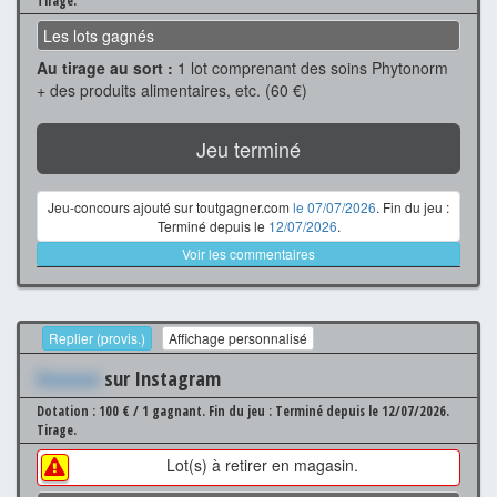
Tirage.
Les lots gagnés
Au tirage au sort :
1 lot comprenant des soins Phytonorm
+ des produits alimentaires, etc. (60 €)
Jeu terminé
Jeu-concours ajouté sur toutgagner.com
le 07/07/2026
. Fin du jeu :
Terminé depuis le
12/07/2026
.
Voir les commentaires
Replier (provis.)
Affichage personnalisé
Xxxxxxx
sur Instagram
Dotation : 100 € / 1 gagnant.
Fin du jeu : Terminé depuis le 12/07/2026.
Tirage.
Lot(s) à retirer en magasin.