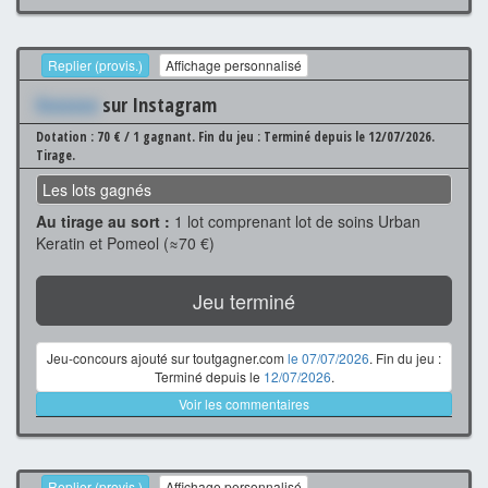
Replier (provis.)
Affichage personnalisé
Xxxxxxx
sur Instagram
Dotation : 70 € / 1 gagnant.
Fin du jeu : Terminé depuis le 12/07/2026.
Tirage.
Les lots gagnés
Au tirage au sort :
1 lot comprenant lot de soins Urban
Keratin et Pomeol (≈70 €)
Jeu terminé
Jeu-concours ajouté sur toutgagner.com
le 07/07/2026
. Fin du jeu :
Terminé depuis le
12/07/2026
.
Voir les commentaires
Replier (provis.)
Affichage personnalisé