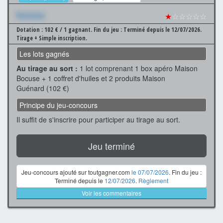
Xxxxxxx
★
☆☆☆☆☆
Dotation : 102 € / 1 gagnant.
Fin du jeu : Terminé depuis le 12/07/2026.
Tirage + Simple inscription.
Les lots gagnés
Au tirage au sort :
1 lot comprenant 1 box apéro Maison
Bocuse + 1 coffret d'huiles et 2 produits Maison
Guénard (102 €)
Principe du jeu-concours
Il suffit de s'inscrire pour participer au tirage au sort.
Jeu terminé
Jeu-concours ajouté sur toutgagner.com
le 07/07/2026
. Fin du jeu :
Terminé depuis le
12/07/2026
.
Règlement
Voir les commentaires