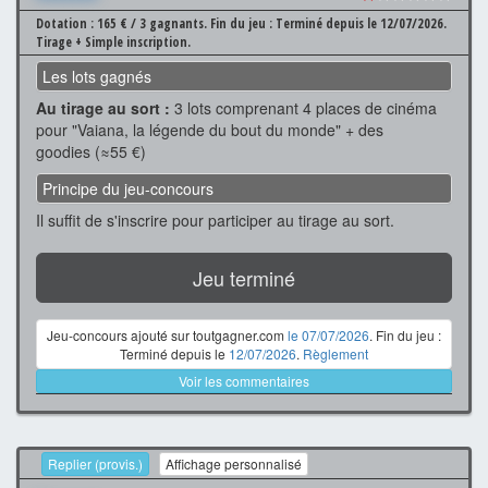
Dotation : 165 € / 3 gagnants.
Fin du jeu : Terminé depuis le 12/07/2026.
Tirage + Simple inscription.
Les lots gagnés
Au tirage au sort :
3 lots comprenant 4 places de cinéma
pour "Vaiana, la légende du bout du monde" + des
goodies (≈55 €)
Principe du jeu-concours
Il suffit de s'inscrire pour participer au tirage au sort.
Jeu terminé
Jeu-concours ajouté sur toutgagner.com
le 07/07/2026
. Fin du jeu :
Terminé depuis le
12/07/2026
.
Règlement
Voir les commentaires
Replier (provis.)
Affichage personnalisé