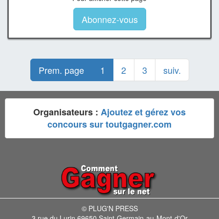
Abonnez-vous
Prem. page
1
2
3
suiv.
Organisateurs :
Ajoutez et gérez vos
concours sur toutgagner.com
© PLUG'N PRESS
3 rue du Lurin 69650 Saint-Germain-au-Mont-d'Or