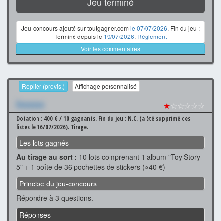
Jeu terminé
Jeu-concours ajouté sur toutgagner.com
le 07/07/2026
. Fin du jeu :
Terminé depuis le
19/07/2026
.
Règlement
Voir les commentaires
Replier (provis.)
Affichage personnalisé
Xxxxxxx
★
☆☆☆☆☆
Dotation : 400 € / 10 gagnants.
Fin du jeu : N.C. (a été supprimé des
listes le 16/07/2026).
Tirage.
Les lots gagnés
Au tirage au sort :
10 lots comprenant 1 album "Toy Story
5" + 1 boîte de 36 pochettes de stickers (≈40 €)
Principe du jeu-concours
Répondre à 3 questions.
Réponses