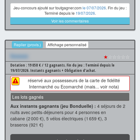
Jeu-concours ajouté sur toutgagner.com
le 07/07/2026
. Fin du jeu :
Terminé depuis le
19/07/2026
.
Voir les commentaires
Replier (provis.)
Affichage personnalisé
Xxxxxxx
★
☆☆☆☆☆
Dotation : 19 058 € / 12 gagnants.
Fin du jeu : Terminé depuis le
19/07/2026.
Instants gagnants + Obligation d'achat.
réservé aux possesseurs de la carte de fidélité
Intermarché ou Ecomarché (mais... voir nota)
Les lots gagnés
Aux instants gagnants (jeu Bonduelle) :
4 séjours de 2
nuits avec petits-déjeuners pour 4 personnes en
cabane (2 000 €), 5 vélos électriques (1 659 €), 3
braseros (921 €)