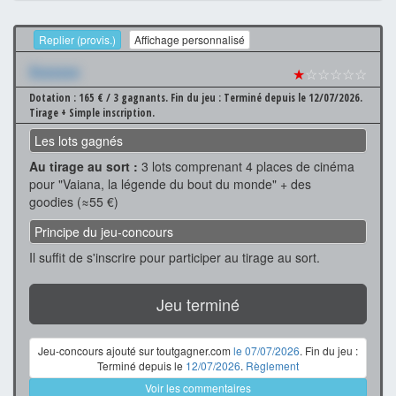
Replier (provis.)
Affichage personnalisé
Xxxxxxx
★
☆☆☆☆☆
Dotation : 165 € / 3 gagnants.
Fin du jeu : Terminé depuis le 12/07/2026.
Tirage + Simple inscription.
Les lots gagnés
Au tirage au sort :
3 lots comprenant 4 places de cinéma
pour "Vaiana, la légende du bout du monde" + des
goodies (≈55 €)
Principe du jeu-concours
Il suffit de s'inscrire pour participer au tirage au sort.
Jeu terminé
Jeu-concours ajouté sur toutgagner.com
le 07/07/2026
. Fin du jeu :
Terminé depuis le
12/07/2026
.
Règlement
Voir les commentaires