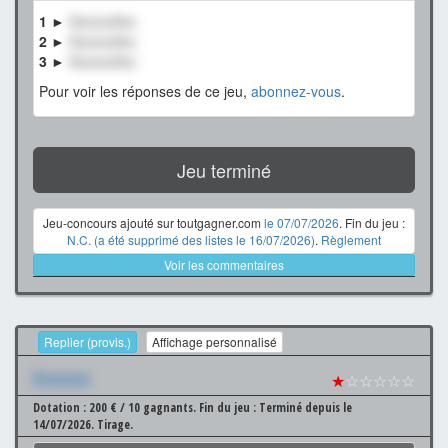
1 ►
XxxxxxXxx
2 ►
XxxxxxXxx
3 ►
XxxxxxXxx
Pour voir les réponses de ce jeu,
abonnez-vous
.
Jeu terminé
Jeu-concours ajouté sur toutgagner.com
le 07/07/2026
. Fin du jeu :
N.C. (a été supprimé des listes le 16/07/2026)
.
Règlement
Voir les commentaires
Replier (provis.)
Affichage personnalisé
Xxxxxxx
★
☆☆☆☆☆
Dotation : 200 € / 10 gagnants.
Fin du jeu : Terminé depuis le
14/07/2026.
Tirage.