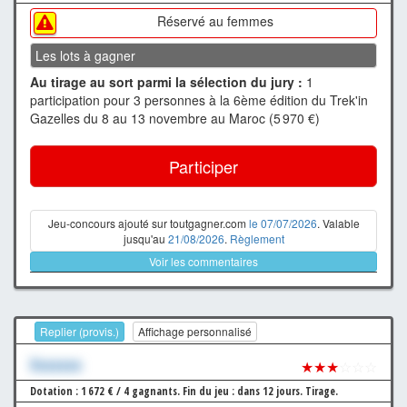
Réservé au femmes
Les lots à gagner
Au tirage au sort parmi la sélection du jury :
1
participation pour 3 personnes à la 6ème édition du Trek'in
Gazelles du 8 au 13 novembre au Maroc (5 970 €)
Participer
Jeu-concours ajouté sur toutgagner.com
le 07/07/2026
. Valable
jusqu'au
21/08/2026
.
Règlement
Voir les commentaires
Replier (provis.)
Affichage personnalisé
Xxxxxxx
★★★
☆☆☆
Dotation : 1 672 € / 4 gagnants.
Fin du jeu : dans 12 jours.
Tirage.