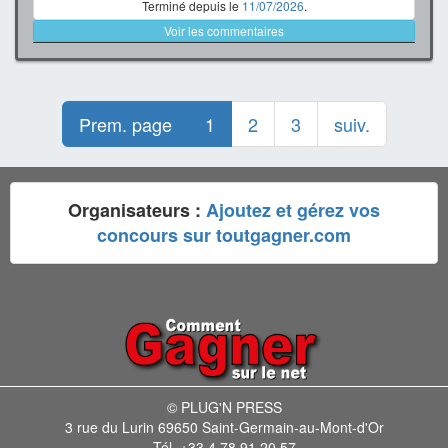
Terminé depuis le
11/07/2026
.
Voir les commentaires
Prem. page
1
2
3
suiv.
Organisateurs :
Ajoutez et gérez vos
concours sur toutgagner.com
© PLUG'N PRESS
3 rue du Lurin 69650 Saint-Germain-au-Mont-d'Or
Tél. +33 4 78 91 20 57