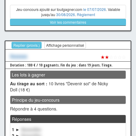
Jeu-concours ajouté sur toutgagner.com
le 07/07/2026
. Valable
jusqu'au
30/08/2026
.
Règlement
Voir les commentaires
Replier (provis.)
Affichage personnalisé
Xxxxxxx
★★
☆☆☆☆
Dotation : 180 € / 10 gagnants.
Fin du jeu : dans 19 jours.
Tirage.
Les lots à gagner
Au tirage au sort :
10 livres "Devenir soi" de Nicky
Doll (18 €)
Principe du jeu-concours
Répondre à 4 questions.
Réponses
1 ►
XxxxxxXxx
2 ►
XxxxxxXxx