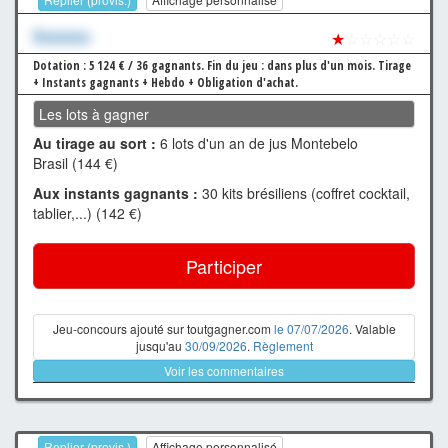
Xxxxxxx
★
☆☆☆☆☆
Dotation : 5 124 € / 36 gagnants.
Fin du jeu : dans plus d'un mois.
Tirage
+ Instants gagnants + Hebdo + Obligation d'achat.
Les lots à gagner
Au tirage au sort :
6 lots d'un an de jus Montebelo
Brasil (144 €)
Aux instants gagnants :
30 kits brésiliens (coffret cocktail,
tablier,...) (142 €)
Participer
Jeu-concours ajouté sur toutgagner.com
le 07/07/2026
. Valable
jusqu'au
30/09/2026
.
Règlement
Voir les commentaires
Replier (provis.)
Affichage personnalisé