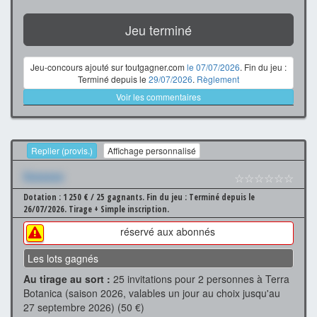
Jeu terminé
Jeu-concours ajouté sur toutgagner.com
le 07/07/2026
. Fin du jeu :
Terminé depuis le
29/07/2026
.
Règlement
Voir les commentaires
Replier (provis.)
Affichage personnalisé
Xxxxxxx
☆☆☆☆☆☆
Dotation : 1 250 € / 25 gagnants.
Fin du jeu : Terminé depuis le
26/07/2026.
Tirage + Simple inscription.
réservé aux abonnés
Les lots gagnés
Au tirage au sort :
25 invitations pour 2 personnes à Terra
Botanica (saison 2026, valables un jour au choix jusqu'au
27 septembre 2026) (50 €)