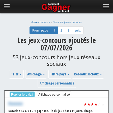
Jeux-concours
>
Tous les jeux-concours
Prem. page
1
2
3
suiv.
Les jeux-concours ajoutés le
07/07/2026
53 jeux-concours hors jeux réseaux
sociaux
Trier
Affichage
Filtre pays
Réseaux sociaux
Affichage personnalisé
Replier (provis.)
Affichage personnalisé
Xxxxxxx
★★★★
☆☆
Dotation : 5 970 € / 1 gagnant.
Fin du jeu : dans 11 jours.
Tirage.