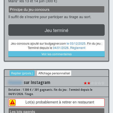
Mans" les 13 et 14 juin (300 €)
Principe du jeu-concours
Il suffit de s'inscrire pour participer au tirage au sort.
Jeu terminé
Jeu-concours ajouté sur toutgagner.com
le 03/12/2025
. Fin du jeu :
Terminé depuis le
04/01/2026
.
Règlement
Voir les commentaires
Replier (provis.)
Affichage personnalisé
Xxxxxxx
sur Instagram
★★
☆☆☆☆
Dotation : 1 300 € / 301 gagnants.
Fin du jeu : Terminé depuis le
04/01/2026.
Tirage.
Lot(s) probablement à retirer en restaurant
Les lots gagnés