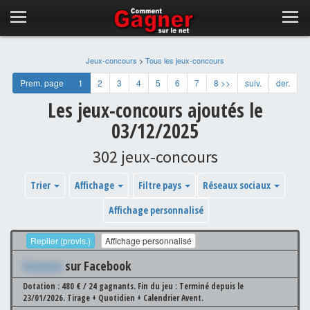
Jeux-concours
>
Tous les jeux-concours
Prem. page
1
2
3
4
5
6
7
8 >>
suiv.
der.
Les jeux-concours ajoutés le
03/12/2025
302 jeux-concours
Trier
Affichage
Filtre pays
Réseaux sociaux
Affichage personnalisé
Replier (provis.)
Affichage personnalisé
Xxxxxxx
sur Facebook
Dotation : 480 € / 24 gagnants.
Fin du jeu : Terminé depuis le
23/01/2026.
Tirage + Quotidien + Calendrier Avent.