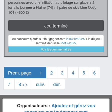
personnes avec une initiation au pilotage sur glace + 2
forfaits journée à Flaine (74)+ 1 paire de skis Line Optic
104 (≈600 €)
Jeu terminé
Jeu-concours ajouté sur toutgagner.com
le 03/12/2025
. Fin du jeu :
Terminé depuis le
25/12/2025
.
Voir les commentaires
Prem. page
1
2
3
4
5
6
7
8 >>
suiv.
der.
Organisateurs :
Ajoutez et gérez vos
concours sur toutgagner.com