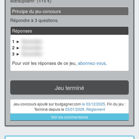
Marsupilami" (≈15 €)
Principe du jeu-concours
Répondre à 3 questions.
Réponses
1 ►
XxxxxxXxx
2 ►
XxxxxxXxx
3 ►
XxxxxxXxx
Pour voir les réponses de ce jeu,
abonnez-vous
.
Jeu terminé
Jeu-concours ajouté sur toutgagner.com
le 03/12/2025
. Fin du jeu :
Terminé depuis le
03/01/2026
.
Règlement
Voir les commentaires