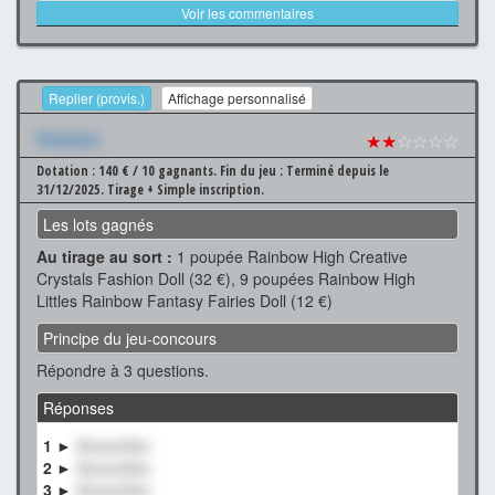
Voir les commentaires
Replier (provis.)
Affichage personnalisé
Xxxxxxx
★★
☆☆☆☆
Dotation : 140 € / 10 gagnants.
Fin du jeu : Terminé depuis le
31/12/2025.
Tirage + Simple inscription.
Les lots gagnés
Au tirage au sort :
1 poupée Rainbow High Creative
Crystals Fashion Doll (32 €), 9 poupées Rainbow High
Littles Rainbow Fantasy Fairies Doll (12 €)
Principe du jeu-concours
Répondre à 3 questions.
Réponses
1 ►
XxxxxxXxx
2 ►
XxxxxxXxx
3 ►
XxxxxxXxx