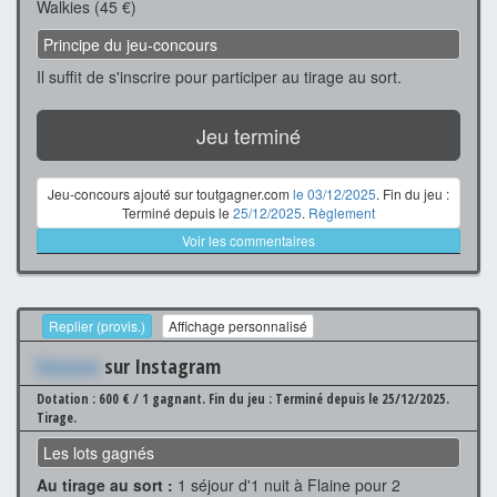
Walkies (45 €)
Principe du jeu-concours
Il suffit de s'inscrire pour participer au tirage au sort.
Jeu terminé
Jeu-concours ajouté sur toutgagner.com
le 03/12/2025
. Fin du jeu :
Terminé depuis le
25/12/2025
.
Règlement
Voir les commentaires
Replier (provis.)
Affichage personnalisé
Xxxxxxx
sur Instagram
Dotation : 600 € / 1 gagnant.
Fin du jeu : Terminé depuis le 25/12/2025.
Tirage.
Les lots gagnés
Au tirage au sort :
1 séjour d'1 nuit à Flaine pour 2