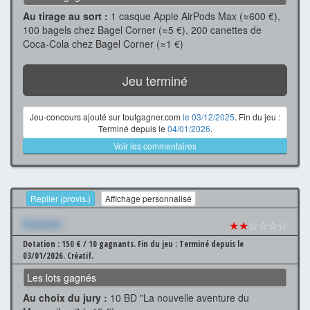
Au tirage au sort :
1 casque Apple AirPods Max (≈600 €),
100 bagels chez Bagel Corner (≈5 €), 200 canettes de
Coca-Cola chez Bagel Corner (≈1 €)
Jeu terminé
Jeu-concours ajouté sur toutgagner.com
le 03/12/2025
. Fin du jeu :
Terminé depuis le
04/01/2026
.
Voir les commentaires
Replier (provis.)
Affichage personnalisé
Xxxxxxx
★★
☆☆☆☆
Dotation : 150 € / 10 gagnants.
Fin du jeu : Terminé depuis le
03/01/2026.
Créatif.
Les lots gagnés
Au choix du jury :
10 BD "La nouvelle aventure du