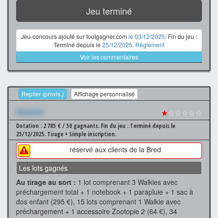
Jeu terminé
Jeu-concours ajouté sur toutgagner.com
le 03/12/2025
. Fin du jeu :
Terminé depuis le
25/12/2025
.
Règlement
Voir les commentaires
Replier (provis.)
Affichage personnalisé
Xxxxxxx
★
☆☆☆☆☆
Dotation : 2 785 € / 50 gagnants.
Fin du jeu : Terminé depuis le
25/12/2025.
Tirage + Simple inscription.
réservé aux clients de la Bred
Les lots gagnés
Au tirage au sort :
1 lot comprenant 3 Walkies avec
préchargement total + 1 notebook + 1 parapluie + 1 sac à
dos enfant (295 €), 15 lots comprenant 1 Walkie avec
préchargement + 1 accessoire Zootopie 2 (64 €), 34