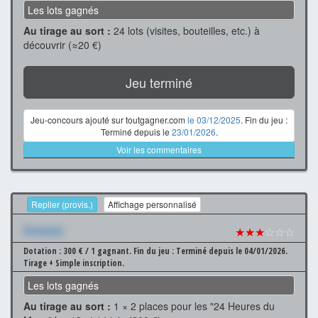
Les lots gagnés
Au tirage au sort :
24 lots (visites, bouteilles, etc.) à
découvrir (≈20 €)
Jeu terminé
Jeu-concours ajouté sur toutgagner.com
le 03/12/2025
. Fin du jeu :
Terminé depuis le
23/01/2026
.
Voir les commentaires
Replier (provis.)
Affichage personnalisé
Xxxxxxx
★★★
☆☆☆
Dotation : 300 € / 1 gagnant.
Fin du jeu : Terminé depuis le 04/01/2026.
Tirage + Simple inscription.
Les lots gagnés
Au tirage au sort :
1 × 2 places pour les "24 Heures du