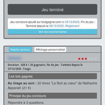
Jeu terminé
Jeu-concours ajouté sur toutgagner.com
le 03/12/2025
. Fin du jeu :
Terminé depuis le
28/12/2025
.
Règlement
Voir les commentaires
Replier (provis.)
Affichage personnalisé
Xxxxxxx
★★★
☆☆☆
Dotation : 420 € / 20 gagnants.
Fin du jeu : Terminé depuis le
27/12/2025.
Tirage.
Les lots gagnés
Au tirage au sort :
20 livres "La Nuit au cœur" de Nathacha
Appanah (21 €)
Principe du jeu-concours
Répondre à 3 questions.