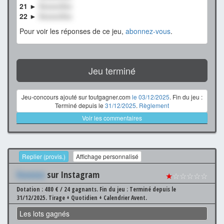
21 ►
XxxxxxXxx
22 ►
XxxxxxXxx
Pour voir les réponses de ce jeu,
abonnez-vous
.
Jeu terminé
Jeu-concours ajouté sur toutgagner.com
le 03/12/2025
. Fin du jeu :
Terminé depuis le
31/12/2025
.
Règlement
Voir les commentaires
Replier (provis.)
Affichage personnalisé
Xxxxxxx
sur Instagram
★
☆☆☆☆☆
Dotation : 480 € / 24 gagnants.
Fin du jeu : Terminé depuis le
31/12/2025.
Tirage + Quotidien + Calendrier Avent.
Les lots gagnés