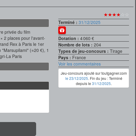
★★★★
☆☆
Terminé :
31/12/2025
e privée du film
 × 2 places pour l'avant-
Dotation :
4 060 €
Grand Rex à Paris le 1er
Nombre de lots :
204
m "Marsupilami" (≈20 €), 1
Types de jeu-concours :
Tirage
gri-La Paris
Pays :
France
Voir les commentaires
Jeu-concours ajouté sur toutgagner.com
le 23/12/2025
. Fin du jeu : Terminé
depuis le
31/12/2025
.