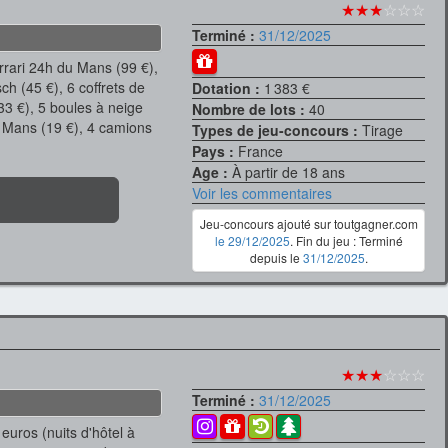
★★★
☆☆☆
Terminé :
31/12/2025
rari 24h du Mans (99 €),
h (45 €), 6 coffrets de
Dotation :
1 383 €
3 €), 5 boules à neige
Nombre de lots :
40
u Mans (19 €), 4 camions
Types de jeu-concours :
Tirage
Pays :
France
Age :
À partir de 18 ans
Voir les commentaires
Jeu-concours ajouté sur toutgagner.com
le 29/12/2025
. Fin du jeu : Terminé
depuis le
31/12/2025
.
★★★
☆☆☆
Terminé :
31/12/2025
euros (nuits d'hôtel à