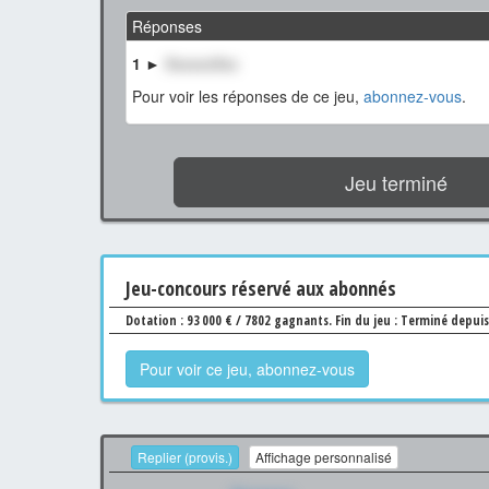
Réponses
1 ►
XxxxxxXxx
Pour voir les réponses de ce jeu,
abonnez-vous
.
Jeu terminé
Jeu
-concours
réservé aux abonnés
Dotation : 93 000 € / 7802 gagnants.
Fin du jeu : Terminé depui
Pour voir ce jeu, abonnez-vous
Replier (provis.)
Affichage personnalisé