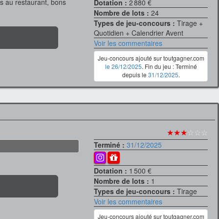
as au restaurant, bons
Dotation :
2 880 €
Nombre de lots :
24
Types de jeu-concours :
Tirage +
Quotidien + Calendrier Avent
Voir les commentaires
Jeu-concours ajouté sur toutgagner.com
le 26/12/2025
. Fin du jeu : Terminé
depuis le
31/12/2025
.
★★★
☆☆☆
Terminé :
31/12/2025
Dotation :
1 500 €
Nombre de lots :
1
Types de jeu-concours :
Tirage
Voir les commentaires
Jeu-concours ajouté sur toutgagner.com