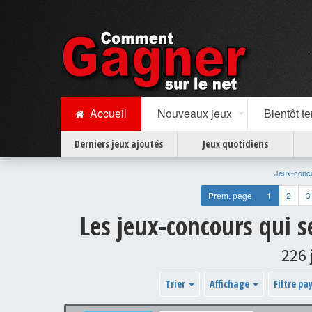
Accueil
Nouveaux jeux
Bientôt t
Derniers jeux ajoutés
Jeux quotidiens
Jeux-conc
Prem. page
1
2
3
Les jeux-concours qui 
226 
Trier
Affichage
Filtre pa