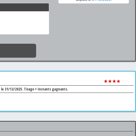
★★★★
☆☆
s le 31/12/2025.
Tirage + Instants gagnants.