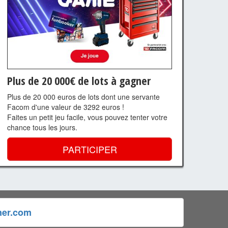
Plus de 20 000€ de lots à gagner
Plus de 20 000 euros de lots dont une servante
Facom d'une valeur de 3292 euros !
Faites un petit jeu facile, vous pouvez tenter votre
chance tous les jours.
PARTICIPER
ner.com