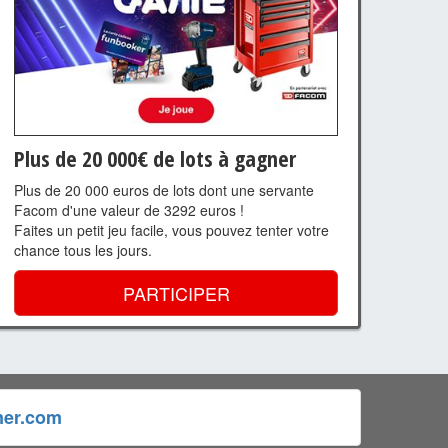
Plus de 20 000€ de lots à gagner
Plus de 20 000 euros de lots dont une servante
Facom d'une valeur de 3292 euros !
Faites un petit jeu facile, vous pouvez tenter votre
chance tous les jours.
PARTICIPER
ner.com