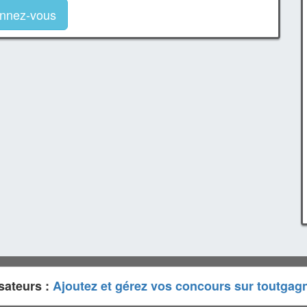
nnez-vous
sateurs :
Ajoutez et gérez vos concours sur toutgag