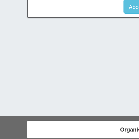
Abo
Organi