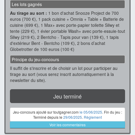
Les lots gagnés
Au tirage au sort :
1 bon d'achat Snooze Project de 700
euros (700 €), 1 pack cuisine + Omnia + Table + Batterie de
cuisine (699 €), 1 Max+ avec porte-papier toilette Silwy et
tente (229 €), 1 évier portable Wash+ avec porte-essuie-tout
Silwy (219 €), 2 Bentcho - Tapis pour van (139 €), 1 tapis
d'extérieur Bent - Bentcho (109 €), 2 bons d’achat
Globetrotter de 100 euros (100 €)
Principe du jeu-concours
Il suffit de s'inscrire et de choisir un lot pour participer au
tirage au sort (vous serez inscrit automatiquement à la
newsletter du site).
Jeu terminé
Jeu-concours ajouté sur toutgagner.com
le 05/06/2025
. Fin du jeu :
Terminé depuis le
29/06/2025
.
Règlement
Voir les commentaires