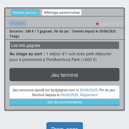
Replier (provis.)
Affichage personnalisé
Xxxxxxx
★
☆☆☆☆☆
Dotation : 500 € / 1 gagnant.
Fin du jeu : Terminé depuis le 29/06/2025.
Tirage.
Les lots gagnés
Au tirage au sort :
1 séjour d'1 nuit avec petit-déjeuner
pour 4 personnes à PortAventura Park (≈500 €)
Jeu terminé
Jeu-concours ajouté sur toutgagner.com
le 25/06/2025
. Fin du jeu :
Terminé depuis le
29/06/2025
.
Règlement
Voir les commentaires
Prem. page