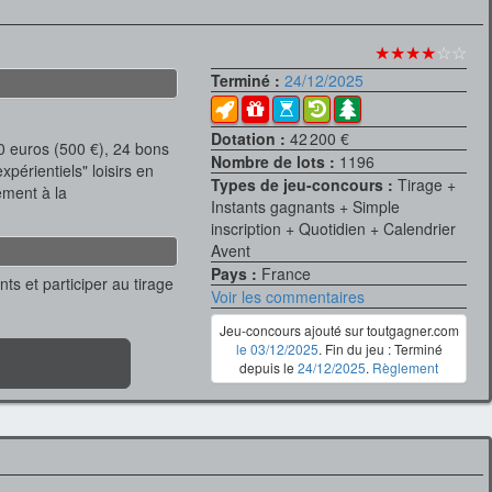
★★★★
☆☆
Terminé :
24/12/2025
Dotation :
42 200 €
0 euros (500 €), 24 bons
Nombre de lots :
1196
périentiels" loisirs en
Types de jeu-concours :
Tirage +
sement à la
Instants gagnants + Simple
inscription + Quotidien + Calendrier
Avent
Pays :
France
nts et participer au tirage
Voir les commentaires
Jeu-concours ajouté sur toutgagner.com
le 03/12/2025
. Fin du jeu : Terminé
depuis le
24/12/2025
.
Règlement