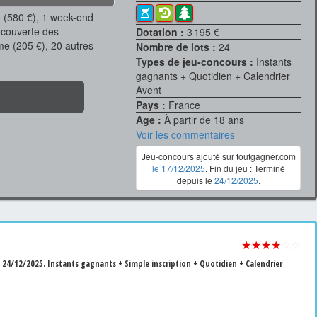
 (580 €), 1 week-end
écouverte des
Dotation :
3 195 €
me (205 €), 20 autres
Nombre de lots :
24
Types de jeu-concours :
Instants
gagnants + Quotidien + Calendrier
Avent
Pays :
France
Age :
À partir de 18 ans
Voir les commentaires
Jeu-concours ajouté sur toutgagner.com
le 17/12/2025
. Fin du jeu : Terminé
depuis le
24/12/2025
.
★★★★
☆☆
e 24/12/2025.
Instants gagnants + Simple inscription + Quotidien + Calendrier