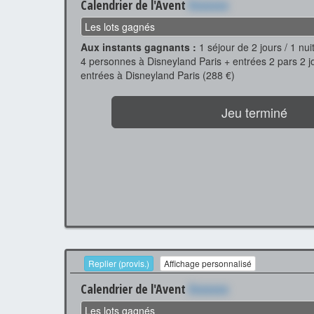
Calendrier de l'Avent
Xxxxxxx
Les lots gagnés
Aux instants gagnants :
1 séjour de 2 jours / 1 nui
4 personnes à Disneyland Paris + entrées 2 pars 2 jo
entrées à Disneyland Paris (288 €)
Jeu terminé
Replier (provis.)
Affichage personnalisé
Calendrier de l'Avent
Xxxxxxx
Les lots gagnés