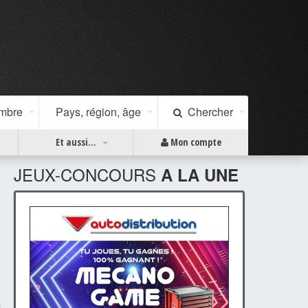
ombre
Pays, région, âge
Chercher
Et aussi...
Mon compte
JEUX-CONCOURS
A LA UNE