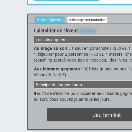
Replier (provis.)
Affichage personnalisé
Calendrier de l'Avent
Xxxxxxx
Les lots gagnés
Au tirage au sort :
1 saut en parachute (≈250 €), 1 s
1 déjeuner pour 2 personnes (≈50 €), 4 ateliers "che
(coaching sportif, votre âge en cookies,, des livres, e
Aux instants gagnants :
325 lots (mugs, menus, liv
découvrir (≈10 €)
Principe du jeu-concours
Il suffit de s'inscrire pour accéder aux instants gagna
au sort. Vous pouvez jouer tous les jours.
Jeu terminé