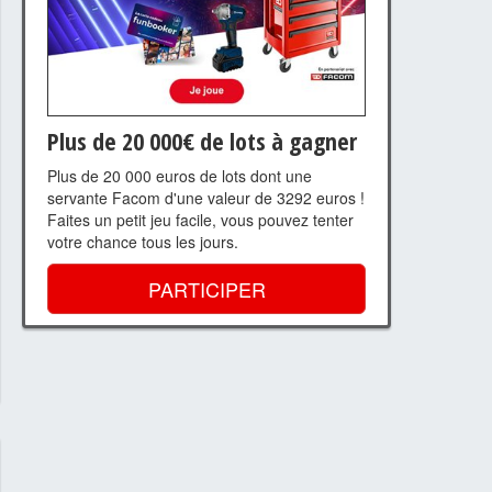
Plus de 20 000€ de lots à gagner
Plus de 20 000 euros de lots dont une
servante Facom d'une valeur de 3292 euros !
Faites un petit jeu facile, vous pouvez tenter
votre chance tous les jours.
PARTICIPER