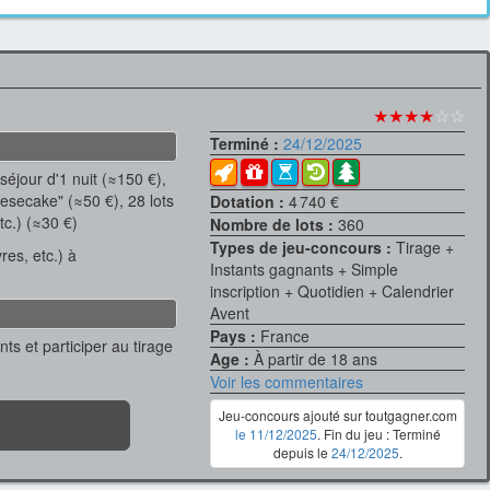
★★★★
☆☆
Terminé :
24/12/2025
éjour d'1 nuit (≈150 €),
esecake" (≈50 €), 28 lots
Dotation :
4 740 €
tc.) (≈30 €)
Nombre de lots :
360
Types de jeu-concours :
Tirage +
res, etc.) à
Instants gagnants + Simple
inscription + Quotidien + Calendrier
Avent
Pays :
France
nts et participer au tirage
Age :
À partir de 18 ans
Voir les commentaires
Jeu-concours ajouté sur toutgagner.com
le 11/12/2025
. Fin du jeu : Terminé
depuis le
24/12/2025
.