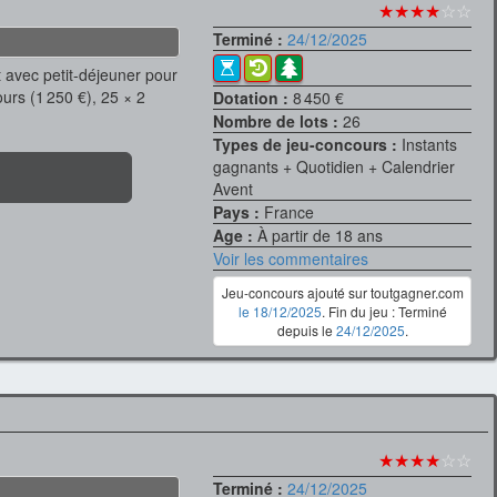
★★★★
☆☆
Terminé :
24/12/2025
t avec petit-déjeuner pour
urs (1 250 €), 25 × 2
Dotation :
8 450 €
Nombre de lots :
26
Types de jeu-concours :
Instants
gagnants + Quotidien + Calendrier
Avent
Pays :
France
Age :
À partir de 18 ans
Voir les commentaires
Jeu-concours ajouté sur toutgagner.com
le 18/12/2025
. Fin du jeu : Terminé
depuis le
24/12/2025
.
★★★★
☆☆
Terminé :
24/12/2025