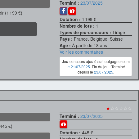
Terminé :
23/07/2025
r (1 199 €)
Dotation :
1 199 €
Nombre de lots :
1
Types de jeu-concours :
Tirage
Pays :
France, Belgique, Suisse
Age :
À partir de 18 ans
Voir les commentaires
Jeu-concours ajouté sur toutgagner.com
le 21/07/2025
. Fin du jeu : Terminé
depuis le
23/07/2025
.
★
☆☆☆☆☆
Terminé :
23/07/2025
445 €)
Dotation :
445 €
Nombre de lots :
1