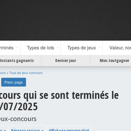
erminés
Types de lots
Types de jeux
Valeur, n
Instants gagnants
Dernier jour
Mon.toutgagner
ours
>
Tous les jeux-concours
Prem. page
cours qui se sont terminés le
/07/2025
eux-concours
ys
Réseaux sociaux
Affichage personnalisé