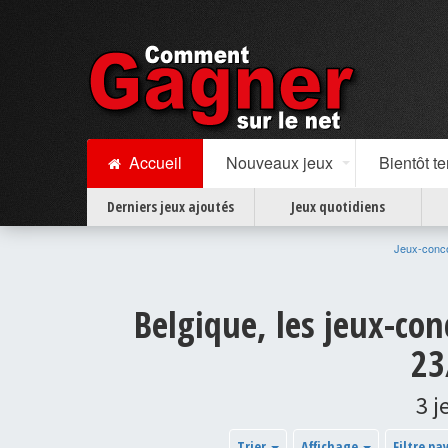
Accueil
Nouveaux jeux
Bientôt t
Derniers jeux ajoutés
Jeux quotidiens
Jeux-conc
Belgique, les jeux-con
23
3 j
Trier
Affichage
Filtre pa