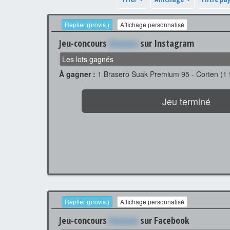
Replier (provis.)
Affichage personnalisé
Jeu-concours
Xxxxxxx
sur Instagram
Les lots gagnés
À gagner :
1 Brasero Suak Premium 95 - Corten (1 
Jeu terminé
Replier (provis.)
Affichage personnalisé
Jeu-concours
Xxxxxxx
sur Facebook