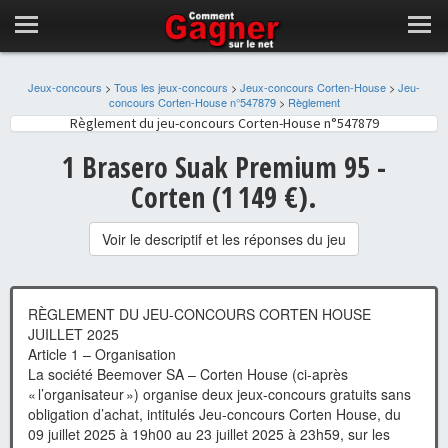
Jeux-concours
>
Tous les jeux-concours
>
Jeux-concours Corten-House
>
Jeu-
concours Corten-House n°547879
>
Règlement
Règlement du jeu-concours Corten-House n°547879
1 Brasero Suak Premium 95 -
Corten (1 149 €).
Voir le descriptif et les réponses du jeu
RÈGLEMENT DU JEU-CONCOURS CORTEN HOUSE
JUILLET 2025
Article 1 – Organisation
La société Beemover SA – Corten House (ci-après
« l’organisateur ») organise deux jeux-concours gratuits sans
obligation d’achat, intitulés Jeu-concours Corten House, du
09 juillet 2025 à 19h00 au 23 juillet 2025 à 23h59, sur les