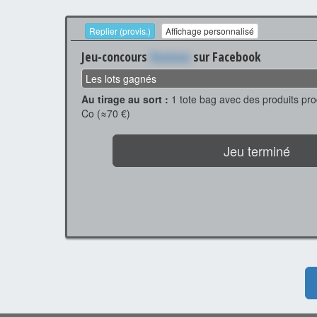
Replier (provis.)
Affichage personnalisé
Jeu-concours
Xxxxxxx
sur Facebook
Les lots gagnés
Au tirage au sort :
1 tote bag avec des produits pr
Co (≈70 €)
Jeu terminé