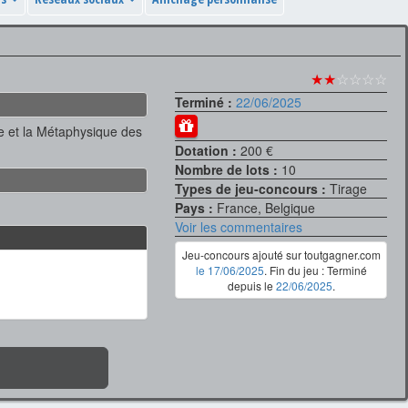
★★
☆☆☆☆
Terminé :
22/06/2025
ie et la Métaphysique des
Dotation :
200 €
Nombre de lots :
10
Types de jeu-concours :
Tirage
Pays :
France, Belgique
Voir les commentaires
Jeu-concours ajouté sur toutgagner.com
le 17/06/2025
. Fin du jeu : Terminé
depuis le
22/06/2025
.