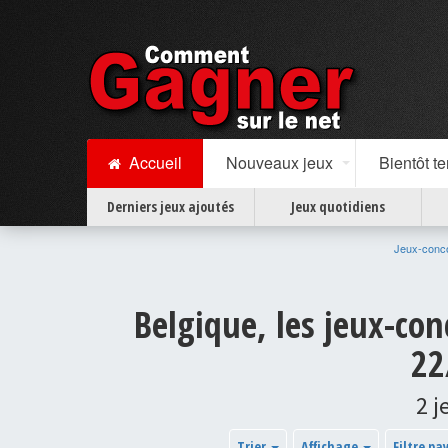
Accueil
Nouveaux jeux
Bientôt t
Derniers jeux ajoutés
Jeux quotidiens
Jeux-conc
Belgique, les jeux-con
22
2 j
Trier
Affichage
Filtre pa