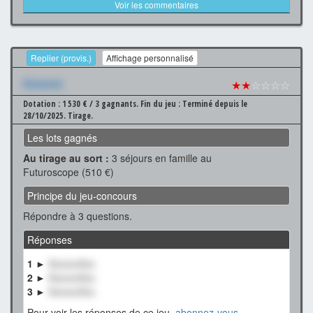
Voir les commentaires
Replier (provis.)
Affichage personnalisé
Xxxxxxx
★★
☆☆☆☆
Dotation : 1 530 € / 3 gagnants.
Fin du jeu : Terminé depuis le
28/10/2025.
Tirage.
Les lots gagnés
Au tirage au sort :
3 séjours en famille au
Futuroscope (510 €)
Principe du jeu-concours
Répondre à 3 questions.
Réponses
1 ►
XxxxxxXxx
2 ►
XxxxxxXxx
3 ►
XxxxxxXxx
Pour voir les réponses de ce jeu,
abonnez-vous
.