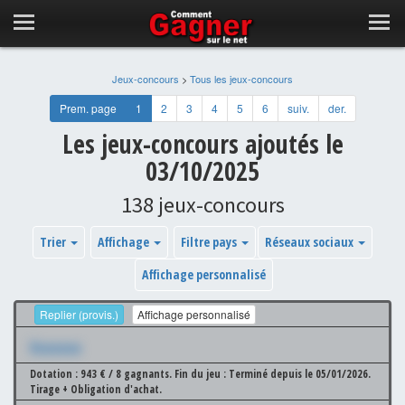
Jeux-concours
>
Tous les jeux-concours
Prem. page
1
2
3
4
5
6
suiv.
der.
Les jeux-concours ajoutés le
03/10/2025
138 jeux-concours
Trier
Affichage
Filtre pays
Réseaux sociaux
Affichage personnalisé
Replier (provis.)
Affichage personnalisé
Xxxxxxx
Dotation : 943 € / 8 gagnants.
Fin du jeu : Terminé depuis le 05/01/2026.
Tirage + Obligation d'achat.