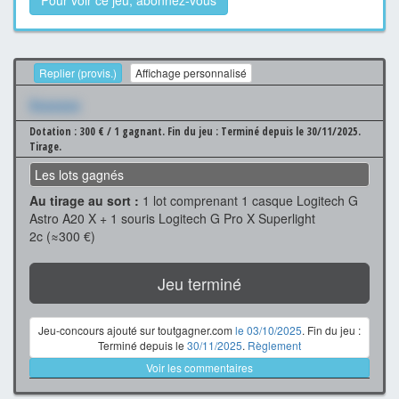
Pour voir ce jeu, abonnez-vous
Replier (provis.)
Affichage personnalisé
Xxxxxxx
Dotation : 300 € / 1 gagnant.
Fin du jeu : Terminé depuis le 30/11/2025.
Tirage.
Les lots gagnés
Au tirage au sort :
1 lot comprenant 1 casque Logitech G
Astro A20 X + 1 souris Logitech G Pro X Superlight
2c (≈300 €)
Jeu terminé
Jeu-concours ajouté sur toutgagner.com
le 03/10/2025
. Fin du jeu :
Terminé depuis le
30/11/2025
.
Règlement
Voir les commentaires