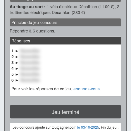
Au tirage au sort :
1 vélo électrique Décathlon (1 100 €), 2
trottinettes électriques Décathlon (280 €)
Principe du jeu-concours
Répondre à 6 questions.
Réponses
1 ►
XxxxxxXxx
2 ►
XxxxxxXxx
3 ►
XxxxxxXxx
4 ►
XxxxxxXxx
5 ►
XxxxxxXxx
6 ►
XxxxxxXxx
Pour voir les réponses de ce jeu,
abonnez-vous
.
Jeu terminé
Jeu-concours ajouté sur toutgagner.com
le 03/10/2025
. Fin du jeu :