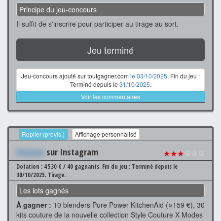
Principe du jeu-concours
Il suffit de s'inscrire pour participer au tirage au sort.
Jeu terminé
Jeu-concours ajouté sur toutgagner.com
le 03/10/2025
. Fin du jeu :
Terminé depuis le
31/10/2025
.
Voir les commentaires
Replier (provis.)
Affichage personnalisé
Xxxxxxx
sur Instagram
★★★
☆☆☆
Dotation : 4 530 € / 40 gagnants.
Fin du jeu : Terminé depuis le
30/10/2025.
Tirage.
Les lots gagnés
À gagner :
10 blenders Pure Power KitchenAid (≈159 €), 30
kits couture de la nouvelle collection Style Couture X Modes