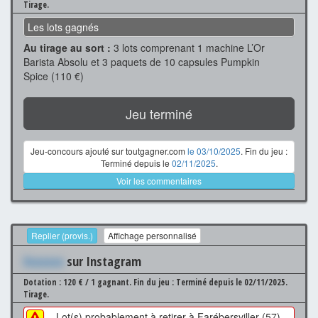
Tirage.
Les lots gagnés
Au tirage au sort :
3 lots comprenant 1 machine L’Or
Barista Absolu et 3 paquets de 10 capsules Pumpkin
Spice (110 €)
Jeu terminé
Jeu-concours ajouté sur toutgagner.com
le 03/10/2025
. Fin du jeu :
Terminé depuis le
02/11/2025
.
Voir les commentaires
Replier (provis.)
Affichage personnalisé
Xxxxxxx
sur Instagram
Dotation : 120 € / 1 gagnant.
Fin du jeu : Terminé depuis le 02/11/2025.
Tirage.
Lot(s) probablement à retirer à Farébersviller (57)