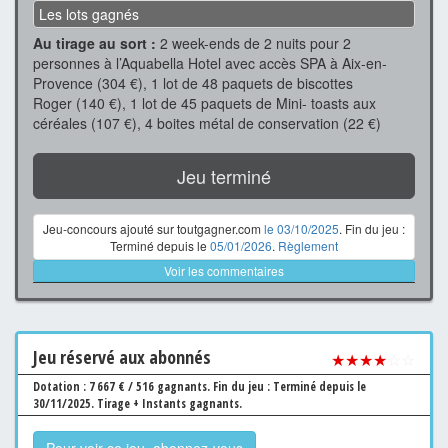
Les lots gagnés
Au tirage au sort :
2 week-ends de 2 nuits pour 2
personnes à l’Aquabella Hotel avec accès SPA à Aix-en-
Provence (304 €), 1 lot de 48 paquets de biscottes
Roger (140 €), 1 lot de 45 paquets de Mini- toasts aux
céréales (107 €), 4 boites métal de conservation (22 €)
Jeu terminé
Jeu-concours ajouté sur toutgagner.com
le 03/10/2025
. Fin du jeu :
Terminé depuis le
05/01/2026
.
Règlement
Voir les commentaires
Jeu
réservé aux abonnés
★★★★
☆☆
Dotation : 7 667 € / 516 gagnants.
Fin du jeu : Terminé depuis le
30/11/2025.
Tirage + Instants gagnants.