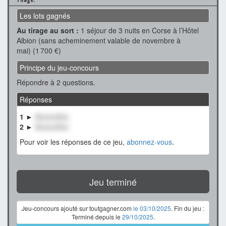
Les lots gagnés
Au tirage au sort :
1 séjour de 3 nuits en Corse à l’Hôtel
Albion (sans acheminement valable de novembre à
mai) (1 700 €)
Principe du jeu-concours
Répondre à 2 questions.
Réponses
1 ►
XxxxxxXxx
2 ►
XxxxxxXxx
Pour voir les réponses de ce jeu,
abonnez-vous
.
Jeu terminé
Jeu-concours ajouté sur toutgagner.com
le 03/10/2025
. Fin du jeu :
Terminé depuis le
29/10/2025
.