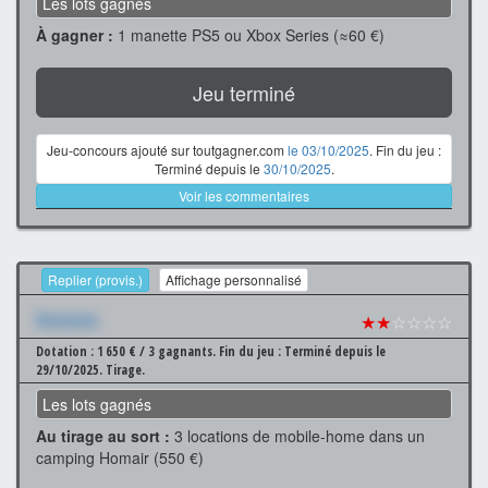
Les lots gagnés
À gagner :
1 manette PS5 ou Xbox Series (≈60 €)
Jeu terminé
Jeu-concours ajouté sur toutgagner.com
le 03/10/2025
. Fin du jeu :
Terminé depuis le
30/10/2025
.
Voir les commentaires
Replier (provis.)
Affichage personnalisé
Xxxxxxx
★★
☆☆☆☆
Dotation : 1 650 € / 3 gagnants.
Fin du jeu : Terminé depuis le
29/10/2025.
Tirage.
Les lots gagnés
Au tirage au sort :
3 locations de mobile-home dans un
camping Homair (550 €)