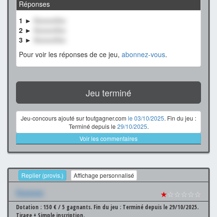
Réponses
1 ►
XxxxxxXxx
2 ►
XxxxxxXxx
3 ►
XxxxxxXxx
Pour voir les réponses de ce jeu,
abonnez-vous
.
Jeu terminé
Jeu-concours ajouté sur toutgagner.com
le 03/10/2025
. Fin du jeu :
Terminé depuis le
29/10/2025
.
Voir les commentaires
Replier (provis.)
Affichage personnalisé
Xxxxxxx
★
☆☆☆☆☆
Dotation : 150 € / 5 gagnants.
Fin du jeu : Terminé depuis le 29/10/2025.
Tirage + Simple inscription.