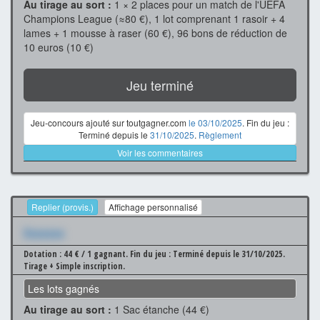
Au tirage au sort :
1 × 2 places pour un match de l'UEFA
Champions League (≈80 €), 1 lot comprenant 1 rasoir + 4
lames + 1 mousse à raser (60 €), 96 bons de réduction de
10 euros (10 €)
Jeu terminé
Jeu-concours ajouté sur toutgagner.com
le 03/10/2025
. Fin du jeu :
Terminé depuis le
31/10/2025
.
Règlement
Voir les commentaires
Replier (provis.)
Affichage personnalisé
Xxxxxxx
Dotation : 44 € / 1 gagnant.
Fin du jeu : Terminé depuis le 31/10/2025.
Tirage + Simple inscription.
Les lots gagnés
Au tirage au sort :
1 Sac étanche (44 €)