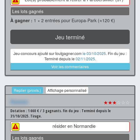
Les lots gagnés
À gagner :
1 × 2 entrées pour Europa-Park (≈120 €)
Jeu terminé
Jeu-concours ajouté sur toutgagner.com
le 03/10/2025
. Fin du jeu :
Terminé depuis le
02/11/2025
.
Voir les commentaires
Replier (provis.)
Affichage personnalisé
Xxxxxxx
★★★
☆☆☆
Dotation : 1 660 € / 3 gagnants.
Fin du jeu : Terminé depuis le
31/10/2025.
Tirage.
résider en Normandie
Les lots gagnés