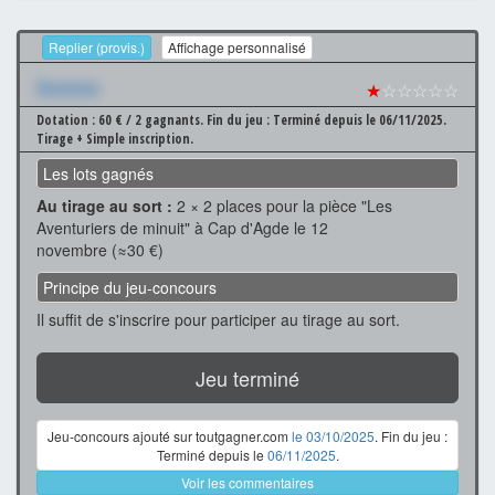
Replier (provis.)
Affichage personnalisé
Xxxxxxx
★
☆☆☆☆☆
Dotation : 60 € / 2 gagnants.
Fin du jeu : Terminé depuis le 06/11/2025.
Tirage + Simple inscription.
Les lots gagnés
Au tirage au sort :
2 × 2 places pour la pièce "Les
Aventuriers de minuit" à Cap d'Agde le 12
novembre (≈30 €)
Principe du jeu-concours
Il suffit de s'inscrire pour participer au tirage au sort.
Jeu terminé
Jeu-concours ajouté sur toutgagner.com
le 03/10/2025
. Fin du jeu :
Terminé depuis le
06/11/2025
.
Voir les commentaires