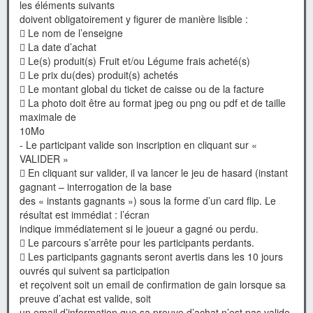
les éléments suivants
doivent obligatoirement y figurer de manière lisible :
 Le nom de l’enseigne
 La date d’achat
 Le(s) produit(s) Fruit et/ou Légume frais acheté(s)
 Le prix du(des) produit(s) achetés
 Le montant global du ticket de caisse ou de la facture
 La photo doit être au format jpeg ou png ou pdf et de taille
maximale de
10Mo
- Le participant valide son inscription en cliquant sur «
VALIDER »
 En cliquant sur valider, il va lancer le jeu de hasard (instant
gagnant – interrogation de la base
des « instants gagnants ») sous la forme d’un card flip. Le
résultat est immédiat : l’écran
indique immédiatement si le joueur a gagné ou perdu.
 Le parcours s’arrête pour les participants perdants.
 Les participants gagnants seront avertis dans les 10 jours
ouvrés qui suivent sa participation
et reçoivent soit un email de confirmation de gain lorsque sa
preuve d’achat est valide, soit
un email d’information que sa preuve d’achat n’est pas valide