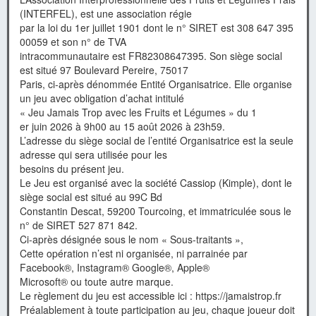
(INTERFEL), est une association régie
par la loi du 1er juillet 1901 dont le n° SIRET est 308 647 395
00059 et son n° de TVA
intracommunautaire est FR82308647395. Son siège social
est situé 97 Boulevard Pereire, 75017
Paris, ci-après dénommée Entité Organisatrice. Elle organise
un jeu avec obligation d’achat intitulé
« Jeu Jamais Trop avec les Fruits et Légumes » du 1
er juin 2026 à 9h00 au 15 août 2026 à 23h59.
L’adresse du siège social de l’entité Organisatrice est la seule
adresse qui sera utilisée pour les
besoins du présent jeu.
Le Jeu est organisé avec la société Cassiop (Kimple), dont le
siège social est situé au 99C Bd
Constantin Descat, 59200 Tourcoing, et immatriculée sous le
n° de SIRET 527 871 842.
Ci-après désignée sous le nom « Sous-traitants »,
Cette opération n’est ni organisée, ni parrainée par
Facebook®, Instagram® Google®, Apple®
Microsoft® ou toute autre marque.
Le règlement du jeu est accessible ici : https://jamaistrop.fr
Préalablement à toute participation au jeu, chaque joueur doit