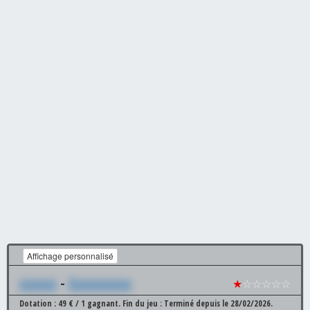
Affichage personnalisé
xxxxxx
-
Xxxxxxxxxx
★
☆☆☆☆☆
Dotation : 49 € / 1 gagnant.
Fin du jeu : Terminé depuis le 28/02/2026.