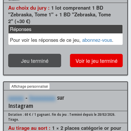
Au choix du jury :
1 lot comprenant 1 BD
"Zebraska, Tome 1" + 1 BD "Zebraska, Tome
2" (≈30 €)
Réponses
Pour voir les réponses de ce jeu,
abonnez-vous
.
Jeu terminé
Voir le jeu terminé
Affichage personnalisé
xxxxxx
-
Xxxxxxxxxx
sur
Instagram
Dotation : 60 € / 1 gagnant.
Fin du jeu : Terminé depuis le 28/02/2026.
Tirage.
Au tirage au sort :
1 × 2 places catégorie or pour