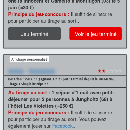
one is innocent et Qamelto à Montluçon (03) le 5
juin (≈30 €)
Principe du jeu-concours :
Il suffit de s'inscrire
pour participer au tirage au sort..
Jeu terminé
Voir le jeu terminé
Affichage personnalisé
xxxxxx
-
Xxxxxxxxxx
★★
☆☆☆☆
Dotation : 250 € / 1 gagnant.
Fin du jeu : Terminé depuis le 30/04/2026.
Tirage + Simple inscription.
Au tirage au sort :
1 séjour d'1 nuit avec petit-
déjeuner pour 2 personnes à Jungholtz (68) à
l'hôtel Les Violettes (≈250 €)
Principe du jeu-concours :
Il suffit de s'inscrire
pour participer au tirage au sort. Vous pouvez
également jouer sur
Facebook
..