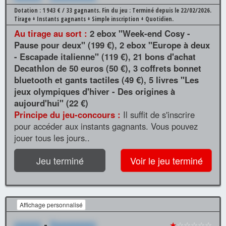
Dotation : 1 943 € / 33 gagnants.
Fin du jeu : Terminé depuis le 22/02/2026.
Tirage + Instants gagnants + Simple inscription + Quotidien.
Au tirage au sort :
2 ebox "Week-end Cosy -
Pause pour deux" (199 €), 2 ebox "Europe à deux
- Escapade italienne" (119 €), 21 bons d'achat
Decathlon de 50 euros (50 €), 3 coffrets bonnet
bluetooth et gants tactiles (49 €), 5 livres "Les
jeux olympiques d'hiver - Des origines à
aujourd'hui" (22 €)
Principe du jeu-concours :
Il suffit de s'inscrire
pour accéder aux instants gagnants. Vous pouvez
jouer tous les jours..
Jeu terminé
Voir le jeu terminé
Affichage personnalisé
xxxxxx
-
Xxxxxxxxxx
★
☆☆☆☆☆