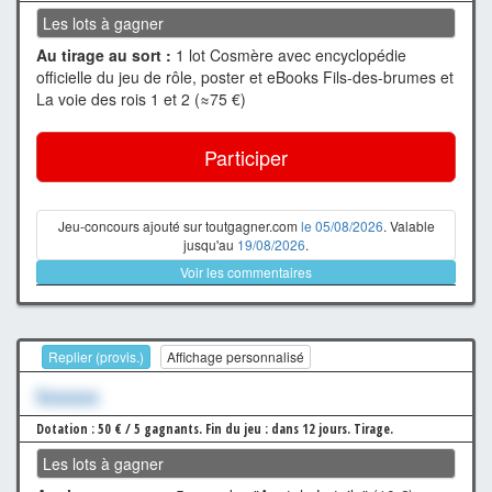
Les lots à gagner
Au tirage au sort :
1 lot Cosmère avec encyclopédie
officielle du jeu de rôle, poster et eBooks Fils-des-brumes et
La voie des rois 1 et 2 (≈75 €)
Participer
Jeu-concours ajouté sur toutgagner.com
le 05/08/2026
. Valable
jusqu'au
19/08/2026
.
Voir les commentaires
Replier (provis.)
Affichage personnalisé
Xxxxxxx
Dotation : 50 € / 5 gagnants.
Fin du jeu : dans 12 jours.
Tirage.
Les lots à gagner