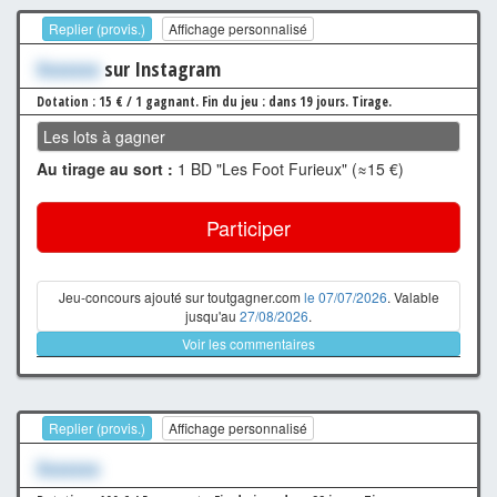
Replier (provis.)
Affichage personnalisé
Xxxxxxx
sur Instagram
Dotation : 15 € / 1 gagnant.
Fin du jeu : dans 19 jours.
Tirage.
Les lots à gagner
Au tirage au sort :
1 BD "Les Foot Furieux" (≈15 €)
Participer
Jeu-concours ajouté sur toutgagner.com
le 07/07/2026
. Valable
jusqu'au
27/08/2026
.
Voir les commentaires
Replier (provis.)
Affichage personnalisé
Xxxxxxx