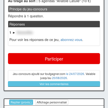
Au tirage au sort :
5 agendas "Anatole Latuile" (10 €)
Principe du jeu-concours
Répondre à 1 question.
Réponses
1 ►
XxxxxxXxx
Pour voir les réponses de ce jeu,
abonnez-vous
.
Participer
Jeu-concours ajouté sur toutgagner.com
le 24/07/2026
. Valable
jusqu'au
20/08/2026
.
Voir les commentaires
Replier (provis.)
Affichage personnalisé