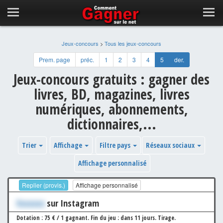
Jeux-concours
>
Tous les jeux-concours
Prem. page
préc.
1
2
3
4
5
der.
Jeux-concours gratuits : gagner des
livres, BD, magazines, livres
numériques, abonnements,
dictionnaires,...
Trier
Affichage
Filtre pays
Réseaux sociaux
Affichage personnalisé
Replier (provis.)
Affichage personnalisé
Xxxxxxx
sur Instagram
Dotation : 75 € / 1 gagnant.
Fin du jeu : dans 11 jours.
Tirage.