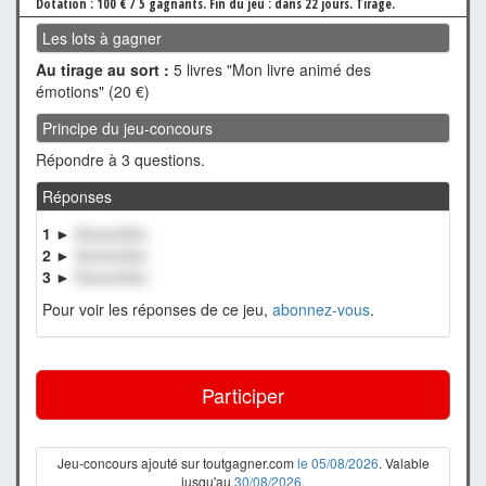
Dotation : 100 € / 5 gagnants.
Fin du jeu : dans 22 jours.
Tirage.
Les lots à gagner
Au tirage au sort :
5 livres "Mon livre animé des
émotions" (20 €)
Principe du jeu-concours
Répondre à 3 questions.
Réponses
1 ►
XxxxxxXxx
2 ►
XxxxxxXxx
3 ►
XxxxxxXxx
Pour voir les réponses de ce jeu,
abonnez-vous
.
Participer
Jeu-concours ajouté sur toutgagner.com
le 05/08/2026
. Valable
jusqu'au
30/08/2026
.