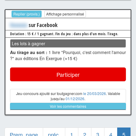
Replier (provis.)
Affichage personnalisé
Xxxxxxx
sur Facebook
Dotation : 15 € / 1 gagnant.
Fin du jeu : dans plus d'un mois.
Tirage.
Les lots à gagner
Au tirage au sort :
1 livre "Pourquoi, c'est comment l'amour
?" aux éditions En Exergue (≈15 €)
Participer
Jeu-concours ajouté sur toutgagner.com
le 20/03/2026
. Valable
jusqu'au
01/12/2026
.
Voir les commentaires
Prem. page
préc.
1
2
3
4
5