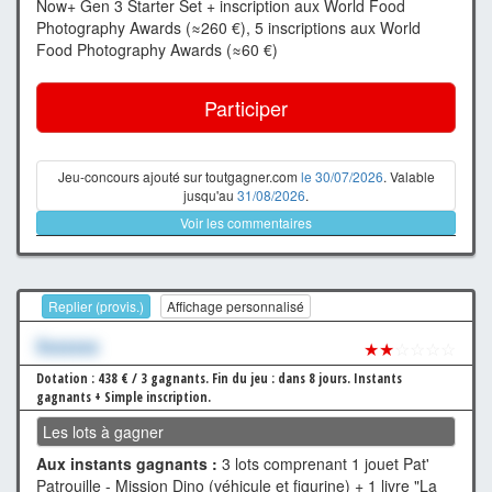
Now+ Gen 3 Starter Set + inscription aux World Food
Photography Awards (≈260 €), 5 inscriptions aux World
Food Photography Awards (≈60 €)
Participer
Jeu-concours ajouté sur toutgagner.com
le 30/07/2026
. Valable
jusqu'au
31/08/2026
.
Voir les commentaires
Replier (provis.)
Affichage personnalisé
Xxxxxxx
★★
☆☆☆☆
Dotation : 438 € / 3 gagnants.
Fin du jeu : dans 8 jours.
Instants
gagnants + Simple inscription.
Les lots à gagner
Aux instants gagnants :
3 lots comprenant 1 jouet Pat'
Patrouille - Mission Dino (véhicule et figurine) + 1 livre "La