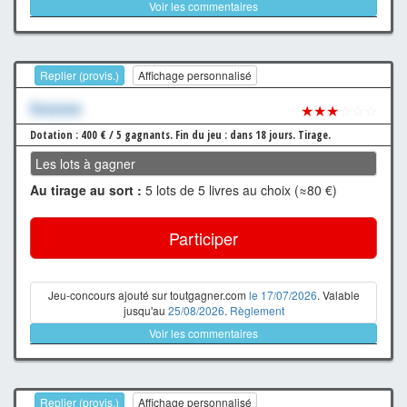
Voir les commentaires
Replier (provis.)
Affichage personnalisé
Xxxxxxx
★★★
☆☆☆
Dotation : 400 € / 5 gagnants.
Fin du jeu : dans 18 jours.
Tirage.
Les lots à gagner
Au tirage au sort :
5 lots de 5 livres au choix (≈80 €)
Participer
Jeu-concours ajouté sur toutgagner.com
le 17/07/2026
. Valable
jusqu'au
25/08/2026
.
Règlement
Voir les commentaires
Replier (provis.)
Affichage personnalisé