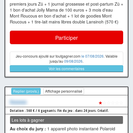
premiers jours Zü + 1 journal grossesse et post-partum Zü +
1 bon d'achat Jolly Mama de 100 euros + 3 mois d'eau
Mont Roucous en bon d'achat + 1 lot de goodies Mont
Roucous + 1 tire-lait mains libres double Lansinoh (570 €)
Participer
Jeu-concours ajouté sur toutgagner.com
le 07/08/2026
. Valable
jusqu'au
09/08/2026
.
Voir les commentaires
Replier (provis.)
Affichage personnalisé
Xxxxxxx
★
☆☆☆☆☆
Dotation : 560 € / 6 gagnants.
Fin du jeu : dans 24 jours.
Créatif.
Les lots à gagner
Au choix du jury :
1 appareil photo instantané Polaroid