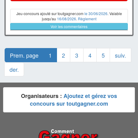
Jeu-concours ajouté sur toutgagner.com
le 30/06/2026
. Valable
jusqu'au
16/08/2026
.
Règlement
Voir les commentaires
Prem. page
1
2
3
4
5
suiv.
der.
Organisateurs :
Ajoutez et gérez vos
concours sur toutgagner.com