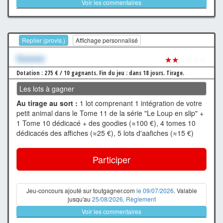
Voir les commentaires
Replier (provis.)
Affichage personnalisé
Xxxxxxx
★★
☆☆☆☆
Dotation : 275 € / 10 gagnants.
Fin du jeu : dans 18 jours.
Tirage.
Les lots à gagner
Au tirage au sort :
1 lot comprenant 1 intégration de votre
petit animal dans le Tome 11 de la série "Le Loup en slip" +
1 Tome 10 dédicacé + des goodies (≈100 €), 4 tomes 10
dédicacés des affiches (≈25 €), 5 lots d'aafiches (≈15 €)
Participer
Jeu-concours ajouté sur toutgagner.com
le 09/07/2026
. Valable
jusqu'au
25/08/2026
.
Règlement
Voir les commentaires