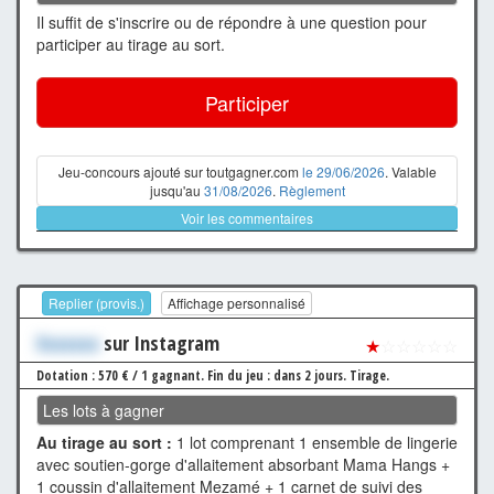
Il suffit de s'inscrire ou de répondre à une question pour
participer au tirage au sort.
Participer
Jeu-concours ajouté sur toutgagner.com
le 29/06/2026
. Valable
jusqu'au
31/08/2026
.
Règlement
Voir les commentaires
Replier (provis.)
Affichage personnalisé
Xxxxxxx
sur Instagram
★
☆☆☆☆☆
Dotation : 570 € / 1 gagnant.
Fin du jeu : dans 2 jours.
Tirage.
Les lots à gagner
Au tirage au sort :
1 lot comprenant 1 ensemble de lingerie
avec soutien-gorge d'allaitement absorbant Mama Hangs +
1 coussin d'allaitement Mezamé + 1 carnet de suivi des