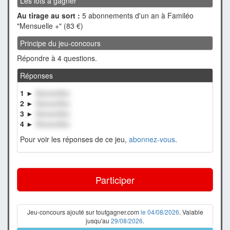
Les lots à gagner
Au tirage au sort :
5 abonnements d'un an à Familéo
"Mensuelle +" (83 €)
Principe du jeu-concours
Répondre à 4 questions.
Réponses
1 ►
XxxxxxXxx
2 ►
XxxxxxXxx
3 ►
XxxxxxXxx
4 ►
XxxxxxXxx
Pour voir les réponses de ce jeu,
abonnez-vous
.
Participer
Jeu-concours ajouté sur toutgagner.com
le 04/08/2026
. Valable
jusqu'au
29/08/2026
.