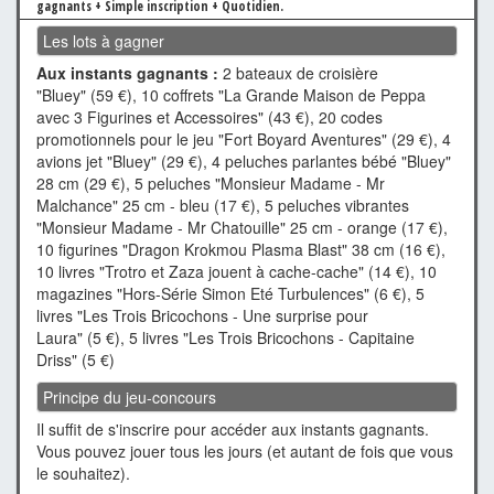
gagnants + Simple inscription + Quotidien.
Les lots à gagner
Aux instants gagnants :
2 bateaux de croisière
"Bluey" (59 €), 10 coffrets "La Grande Maison de Peppa
avec 3 Figurines et Accessoires" (43 €), 20 codes
promotionnels pour le jeu "Fort Boyard Aventures" (29 €), 4
avions jet "Bluey" (29 €), 4 peluches parlantes bébé "Bluey"
28 cm (29 €), 5 peluches "Monsieur Madame - Mr
Malchance" 25 cm - bleu (17 €), 5 peluches vibrantes
"Monsieur Madame - Mr Chatouille" 25 cm - orange (17 €),
10 figurines "Dragon Krokmou Plasma Blast" 38 cm (16 €),
10 livres "Trotro et Zaza jouent à cache-cache" (14 €), 10
magazines "Hors-Série Simon Eté Turbulences" (6 €), 5
livres "Les Trois Bricochons - Une surprise pour
Laura" (5 €), 5 livres "Les Trois Bricochons - Capitaine
Driss" (5 €)
Principe du jeu-concours
Il suffit de s'inscrire pour accéder aux instants gagnants.
Vous pouvez jouer tous les jours (et autant de fois que vous
le souhaitez).