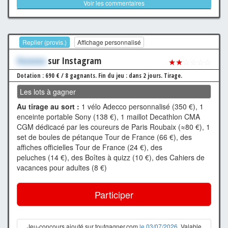
Voir les commentaires
Replier (provis.)
Affichage personnalisé
Xxxxxxx
sur Instagram
★★
☆☆☆☆
Dotation : 690 € / 8 gagnants.
Fin du jeu : dans 2 jours.
Tirage.
Les lots à gagner
Au tirage au sort :
1 vélo Adecco personnalisé (350 €), 1
enceinte portable Sony (138 €), 1 maillot Decathlon CMA
CGM dédicacé par les coureurs de Paris Roubaix (≈80 €), 1
set de boules de pétanque Tour de France (66 €), des
affiches officielles Tour de France (24 €), des
peluches (14 €), des Boîtes à quizz (10 €), des Cahiers de
vacances pour adultes (8 €)
Participer
Jeu-concours ajouté sur toutgagner.com
le 03/07/2026
. Valable