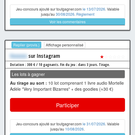
Jeu-concours ajouté sur toutgagner.com
le 13/07/2026
. Valable
jusqu'au
30/08/2026
.
Règlement
Voir les commentaires
Replier (provis.)
Affichage personnalisé
Xxxxxxx
sur Instagram
★
☆☆☆☆☆
Dotation : 300 € / 10 gagnants.
Fin du jeu : dans 3 jours.
Tirage.
Les lots à gagner
Au tirage au sort :
10 lot comprenant 1 livre audio Mortelle
Adèle "Very Important Bizarres" + des goodies (≈30 €)
Participer
Jeu-concours ajouté sur toutgagner.com
le 31/07/2026
. Valable
jusqu'au
10/08/2026
.