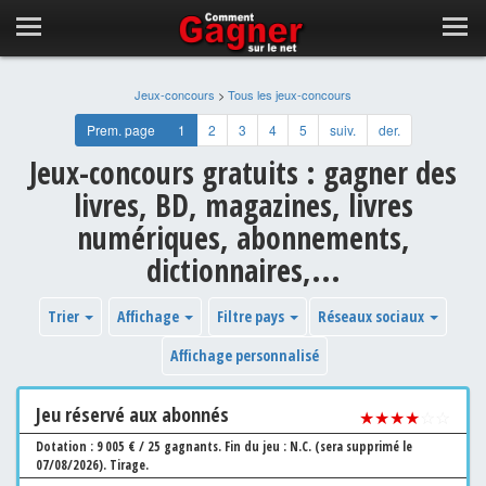
Jeux-concours
>
Tous les jeux-concours
Prem. page
1
2
3
4
5
suiv.
der.
Jeux-concours gratuits : gagner des
livres, BD, magazines, livres
numériques, abonnements,
dictionnaires,...
Trier
Affichage
Filtre pays
Réseaux sociaux
Affichage personnalisé
Jeu
réservé aux abonnés
★★★★
☆☆
Dotation : 9 005 € / 25 gagnants.
Fin du jeu : N.C. (sera supprimé le
07/08/2026).
Tirage.