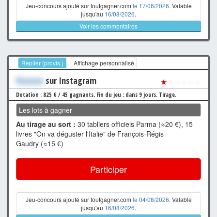
Jeu-concours ajouté sur toutgagner.com
le 17/06/2026
. Valable
jusqu'au
16/08/2026
.
Voir les commentaires
Replier (provis.)
Affichage personnalisé
Xxxxxxx
sur Instagram
★
☆☆☆☆☆
Dotation : 825 € / 45 gagnants.
Fin du jeu : dans 9 jours.
Tirage.
Les lots à gagner
Au tirage au sort :
30 tabliers officiels Parma (≈20 €), 15
livres "On va déguster l'Italie" de François-Régis
Gaudry (≈15 €)
Participer
Jeu-concours ajouté sur toutgagner.com
le 04/08/2026
. Valable
jusqu'au
16/08/2026
.