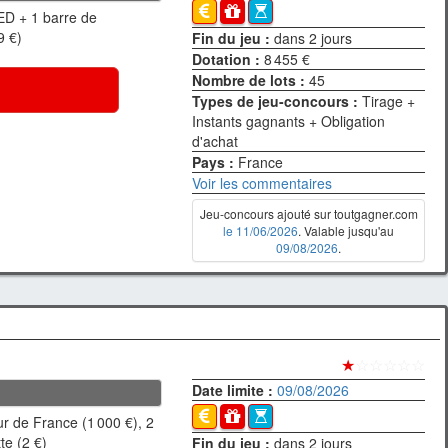
ED + 1 barre de
9 €)
Fin du jeu :
dans 2 jours
Dotation :
8 455 €
Nombre de lots :
45
Types de jeu-concours :
Tirage +
Instants gagnants + Obligation
d'achat
Pays :
France
Voir les commentaires
Jeu-concours ajouté sur toutgagner.com
le 11/06/2026
. Valable jusqu'au
09/08/2026
.
★
☆☆☆☆☆
Date limite :
09/08/2026
r de France (1 000 €), 2
te (2 €)
Fin du jeu :
dans 2 jours