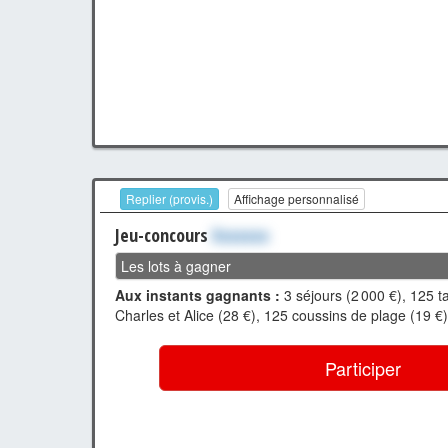
Replier (provis.)
Affichage personnalisé
Jeu-concours
Xxxxxxx
Les lots à gagner
Aux instants gagnants :
3 séjours (2 000 €), 125 t
Charles et Alice (28 €), 125 coussins de plage (19 €)
Participer