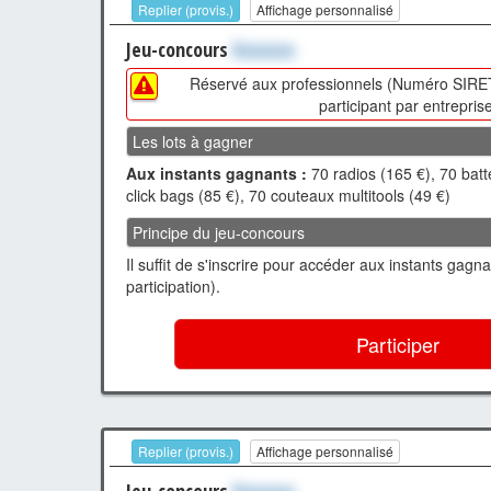
Replier (provis.)
Affichage personnalisé
Jeu-concours
Xxxxxxx
Réservé aux professionnels (Numéro SIRET 
participant par entreprise
Les lots à gagner
Aux instants gagnants :
70 radios (165 €), 70 batt
click bags (85 €), 70 couteaux multitools (49 €)
Principe du jeu-concours
Il suffit de s'inscrire pour accéder aux instants gagn
participation).
Participer
Replier (provis.)
Affichage personnalisé
Jeu-concours
Xxxxxxx