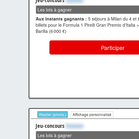
Les lots à gagner
Aux instants gagnants :
5 séjours à Milan du 4 et
billets pour le Formula 1 Pirelli Gran Premio d'Italia
Barilla (6 000 €)
Participer
Replier (provis.)
Affichage personnalisé
Jeu-concours
Xxxxxxx
Les lots à gagner