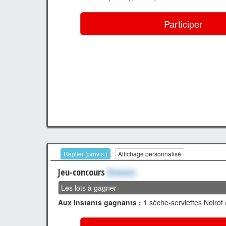
Participer
Replier (provis.)
Affichage personnalisé
Jeu-concours
Xxxxxxx
Les lots à gagner
Aux instants gagnants :
1 sèche-serviettes Noirot