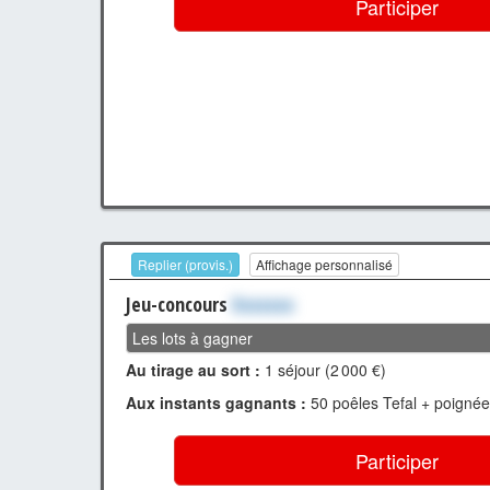
Participer
Replier (provis.)
Affichage personnalisé
Jeu-concours
Xxxxxxx
Les lots à gagner
Au tirage au sort :
1 séjour (2 000 €)
Aux instants gagnants :
50 poêles Tefal + poignée
Participer