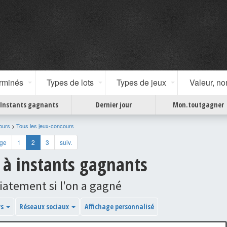
erminés
Types de lots
Types de jeux
Valeur, n
Instants gagnants
Dernier jour
Mon.toutgagner
ours
>
Tous les jeux-concours
age
1
2
3
suiv.
 à instants gagnants
atement si l'on a gagné
ys
Réseaux sociaux
Affichage personnalisé