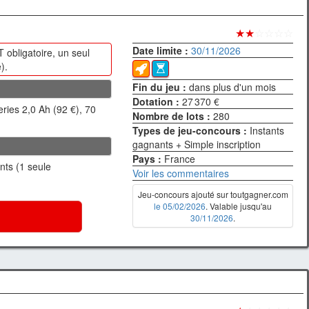
★★
☆☆☆☆
Date limite :
30/11/2026
obligatoire, un seul
).
Fin du jeu :
dans plus d'un mois
Dotation :
27 370 €
eries 2,0 Ah (92 €), 70
Nombre de lots :
280
Types de jeu-concours :
Instants
gagnants + Simple inscription
Pays :
France
ants (1 seule
Voir les commentaires
Jeu-concours ajouté sur toutgagner.com
le 05/02/2026
. Valable jusqu'au
30/11/2026
.