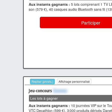
Aux instants gagnants :
5 lots comprenant 1 TV L
son (579 €), 40 casques audio Bluetooth sans fil (13
Participer
Replier (provis.)
Affichage personnalisé
Jeu-concours
Xxxxxxx
Les lots à gagner
Aux instants gagnants :
10 journées VIP sur le Tou
VTC Decathlon (599 €), 3 000 produits dérivés Danet