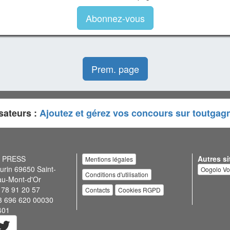
Abonnez-vous
Prem. page
sateurs :
Ajoutez et gérez vos concours sur toutgag
N PRESS
Autres si
Mentions légales
urin 69650 Saint-
Oogolo V
Conditions d'utilisation
au-Mont-d'Or
 78 91 20 57
Contacts
Cookies RGPD
3 696 620 00030
401