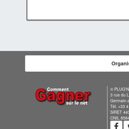
Organi
© PLUG'
3 rue du L
Germain-
Tél. +33 4
SIRET 44
CNIL 858