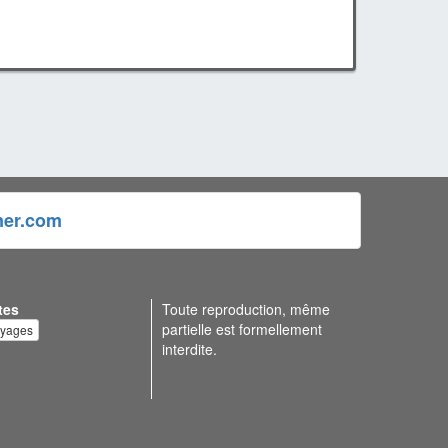
ner.com
tes
Toute reproduction, même
partielle est formellement
oyages
interdite.