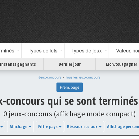
erminés
Types de lots
Types de jeux
Valeur, n
Instants gagnants
Dernier jour
Mon.toutgagner
Jeux-concours
>
Tous les jeux-concours
Prem. page
ux-concours qui se sont terminé
0 jeux-concours (affichage mode compact)
Affichage
Filtre pays
Réseaux sociaux
Affichage person