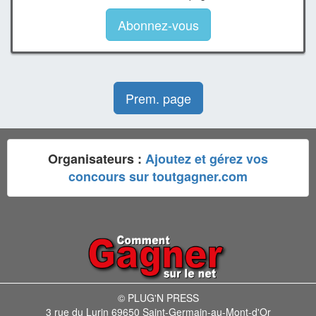
Abonnez-vous
Prem. page
Organisateurs :
Ajoutez et gérez vos
concours sur toutgagner.com
© PLUG'N PRESS
3 rue du Lurin 69650 Saint-Germain-au-Mont-d'Or