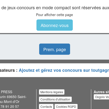
es de jeux-concours en mode compact sont réservées au
Pour afficher cette page
Abonnez-vous
Prem. page
sateurs :
Ajoutez et gérez vos concours sur toutgag
N PRESS
Autres si
Mentions légales
urin 69650 Saint-
Oogolo V
Conditions d'utilisation
au-Mont-d'Or
 78 91 20 57
Contacts
Cookies RGPD