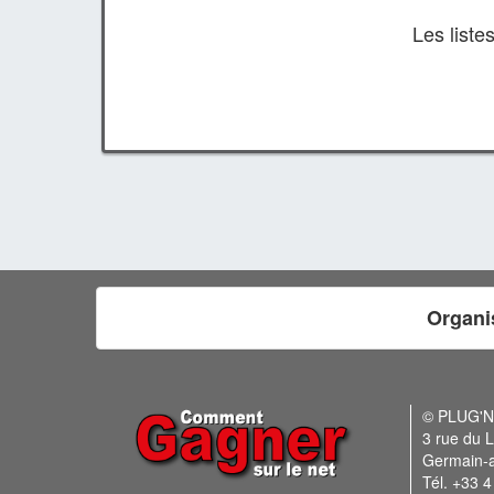
Les list
Organi
© PLUG'
3 rue du L
Germain-
Tél. +33 4