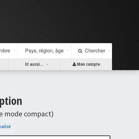
ombre
Pays, région, âge
Chercher
Et aussi...
Mon compte
iption
chage mode compact)
nalisé