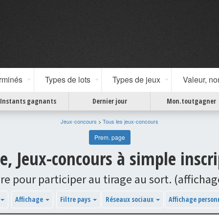
erminés
Types de lots
Types de jeux
Valeur, n
Instants gagnants
Dernier jour
Mon.toutgagner
Jeux-concours
>
Tous les jeux-concours
Prem. page
e, Jeux-concours à simple inscr
crire pour participer au tirage au sort. (affi
Affichage
Filtre pays
Réseaux sociaux
Affichage person