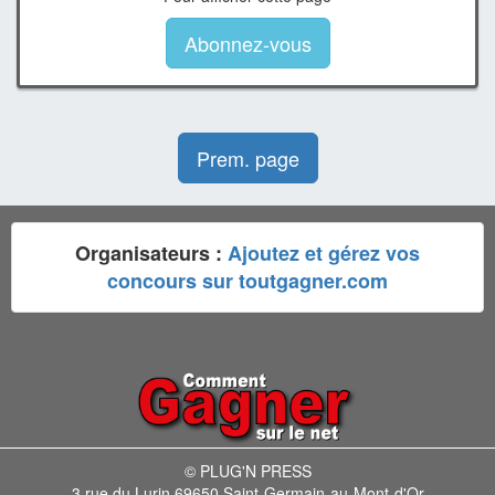
Abonnez-vous
Prem. page
Organisateurs :
Ajoutez et gérez vos
concours sur toutgagner.com
© PLUG'N PRESS
3 rue du Lurin 69650 Saint-Germain-au-Mont-d'Or