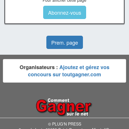
Pour afficher cette page
Abonnez-vous
Prem. page
Organisateurs :
Ajoutez et gérez vos
concours sur toutgagner.com
© PLUG'N PRESS