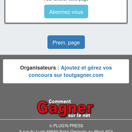
Abonnez-vous
Prem. page
Organisateurs :
Ajoutez et gérez vos
concours sur toutgagner.com
© PLUG'N PRESS
3 rue du Lurin 69650 Saint-Germain-au-Mont-d'Or