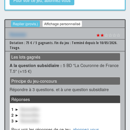
Pour voir ce jeu, abonnez-vous
Replier (provis.)
Affichage personnalisé
Xxxxxxx
★★
☆☆☆☆
Dotation : 75 € / 5 gagnants.
Fin du jeu : Terminé depuis le 10/05/2026.
Tirage.
Les lots gagnés
A la question subsidiaire :
5 BD "La Couronne de France
T.5" (≈15 €)
Principe du jeu-concours
Répondre à 3 questions. et à une question subsidiaire
Réponses
1 ►
XxxxxxXxx
2 ►
XxxxxxXxx
3 ►
XxxxxxXxx
Pour voir les réponses de ce jeu,
abonnez-vous
.