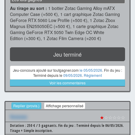
Au tirage au sort :
1 boitier Zotac Gaming Alloy mATX
Computer Case (≈500 €), 1 cart graphique Zotac Gaming
GeForce RTX 5060 Low Profile (≈500 €), 1 Zotac Zbox
Magnus EN255050EC (≈500 €), 1 carte graphique Zotac
Gaming GeForce RTX 5050 Twin Edge OC White
Edition (≈300 €), 1 Zotac Film Camera (≈200 €)
Jeu terminé
Jeu-concours ajouté sur toutgagner.com
le 05/05/2026
. Fin du jeu :
Terminé depuis le
09/05/2026
.
Règlement
Voir les commentaires
Replier (provis.)
Affichage personnalisé
Xxxxxxx
★
☆☆☆☆☆
Dotation : 250 € / 5 gagnants.
Fin du jeu : Terminé depuis le 06/05/2026.
Tirage + Simple inscription.