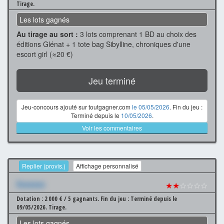
Tirage.
Les lots gagnés
Au tirage au sort :
3 lots comprenant 1 BD au choix des
éditions Glénat + 1 tote bag Sibylline, chroniques d'une
escort girl (≈20 €)
Jeu terminé
Jeu-concours ajouté sur toutgagner.com
le 05/05/2026
. Fin du jeu :
Terminé depuis le
10/05/2026
.
Voir les commentaires
Replier (provis.)
Affichage personnalisé
Xxxxxxx
★★
☆☆☆☆
Dotation : 2 000 € / 5 gagnants.
Fin du jeu : Terminé depuis le
09/05/2026.
Tirage.
Les lots gagnés