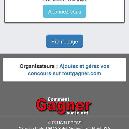
Abonnez-vous
Prem. page
Organisateurs :
Ajoutez et gérez vos
concours sur toutgagner.com
© PLUG'N PRESS
3 rue du Lurin 69650 Saint-Germain-au-Mont-d'Or