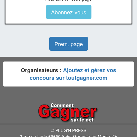
Abonnez-vous
Prem. page
Organisateurs :
Ajoutez et gérez vos
concours sur toutgagner.com
© PLUG'N PRESS
3 rue du Lurin 69650 Saint-Germain-au-Mont-d'Or