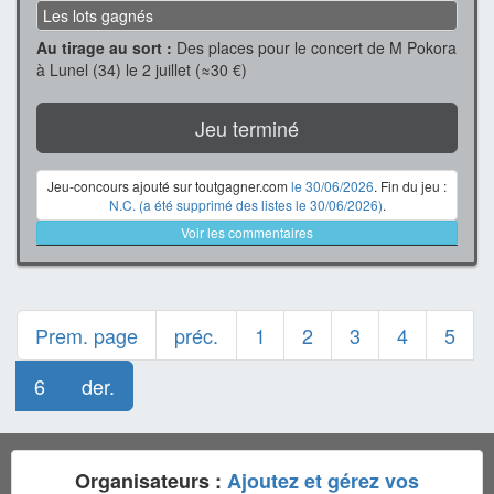
Les lots gagnés
Au tirage au sort :
Des places pour le concert de M Pokora
à Lunel (34) le 2 juillet (≈30 €)
Jeu terminé
Jeu-concours ajouté sur toutgagner.com
le 30/06/2026
. Fin du jeu :
N.C. (a été supprimé des listes le 30/06/2026)
.
Voir les commentaires
Prem. page
préc.
1
2
3
4
5
6
der.
Organisateurs :
Ajoutez et gérez vos