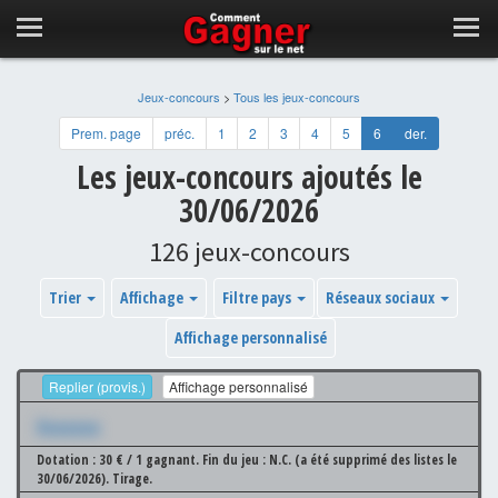
Jeux-concours
>
Tous les jeux-concours
Prem. page
préc.
1
2
3
4
5
6
der.
Les jeux-concours ajoutés le
30/06/2026
126 jeux-concours
Trier
Affichage
Filtre pays
Réseaux sociaux
Affichage personnalisé
Replier (provis.)
Affichage personnalisé
Xxxxxxx
Dotation : 30 € / 1 gagnant.
Fin du jeu : N.C. (a été supprimé des listes le
30/06/2026).
Tirage.