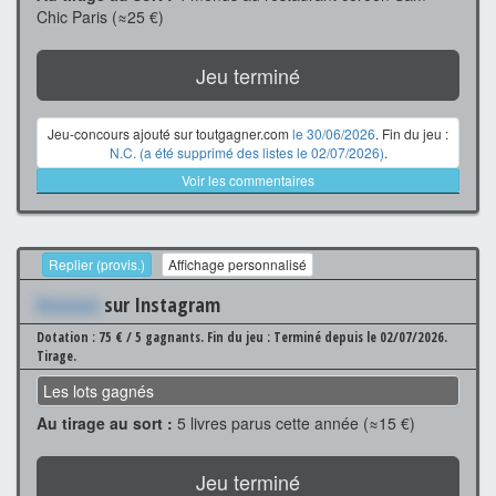
Chic Paris (≈25 €)
Jeu terminé
Jeu-concours ajouté sur toutgagner.com
le 30/06/2026
. Fin du jeu :
N.C. (a été supprimé des listes le 02/07/2026)
.
Voir les commentaires
Replier (provis.)
Affichage personnalisé
Xxxxxxx
sur Instagram
Dotation : 75 € / 5 gagnants.
Fin du jeu : Terminé depuis le 02/07/2026.
Tirage.
Les lots gagnés
Au tirage au sort :
5 livres parus cette année (≈15 €)
Jeu terminé