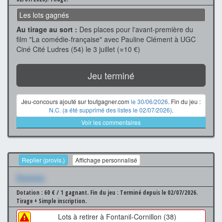
Les lots gagnés
Au tirage au sort :
Des places pour l'avant-première du
film "La comédie-française" avec Pauline Clément à UGC
Ciné Cité Ludres (54) le 3 juillet (≈10 €)
Jeu terminé
Jeu-concours ajouté sur toutgagner.com
le 30/06/2026
. Fin du jeu :
N.C. (a été supprimé des listes le 02/07/2026)
.
Voir les commentaires
Replier (provis.)
Affichage personnalisé
Xxxxxxx
Dotation : 60 € / 1 gagnant.
Fin du jeu : Terminé depuis le 02/07/2026.
Tirage + Simple inscription.
Lots à retirer à Fontanil-Cornillon (38)