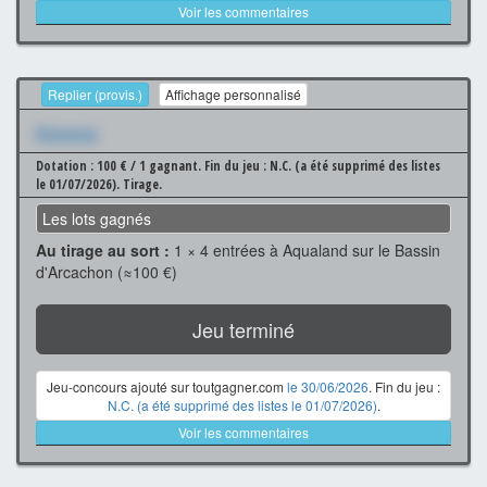
Voir les commentaires
Replier (provis.)
Affichage personnalisé
Xxxxxxx
Dotation : 100 € / 1 gagnant.
Fin du jeu : N.C. (a été supprimé des listes
le 01/07/2026).
Tirage.
Les lots gagnés
Au tirage au sort :
1 × 4 entrées à Aqualand sur le Bassin
d'Arcachon (≈100 €)
Jeu terminé
Jeu-concours ajouté sur toutgagner.com
le 30/06/2026
. Fin du jeu :
N.C. (a été supprimé des listes le 01/07/2026)
.
Voir les commentaires