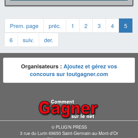
Prem. page
préc.
1
2
3
4
5
6
suiv.
der.
Organisateurs :
Ajoutez et gérez vos
concours sur toutgagner.com
© PLUG'N PRESS
3 rue du Lurin 69650 Saint-Germain-au-Mont-d'Or