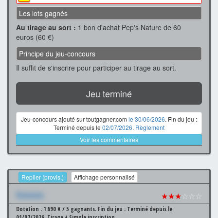
Les lots gagnés
Au tirage au sort :
1 bon d'achat Pep's Nature de 60
euros (60 €)
Principe du jeu-concours
Il suffit de s'inscrire pour participer au tirage au sort.
Jeu terminé
Jeu-concours ajouté sur toutgagner.com
le 30/06/2026
. Fin du jeu :
Terminé depuis le
02/07/2026
.
Règlement
Voir les commentaires
Replier (provis.)
Affichage personnalisé
Xxxxxxx
★★★
☆☆☆
Dotation : 1 690 € / 5 gagnants.
Fin du jeu : Terminé depuis le
01/07/2026.
Tirage + Simple inscription.