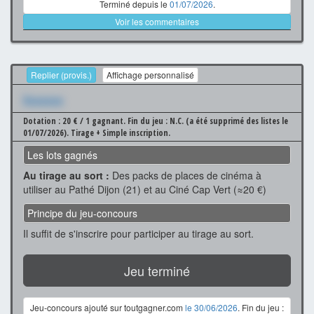
Terminé depuis le
01/07/2026
.
Voir les commentaires
Replier (provis.)
Affichage personnalisé
Xxxxxxx
Dotation : 20 € / 1 gagnant.
Fin du jeu : N.C. (a été supprimé des listes le
01/07/2026).
Tirage + Simple inscription.
Les lots gagnés
Au tirage au sort :
Des packs de places de cinéma à
utiliser au Pathé Dijon (21) et au Ciné Cap Vert (≈20 €)
Principe du jeu-concours
Il suffit de s'inscrire pour participer au tirage au sort.
Jeu terminé
Jeu-concours ajouté sur toutgagner.com
le 30/06/2026
. Fin du jeu :