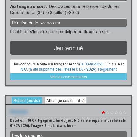
Au tirage au sort :
Des places pour le concert de Julien
Doré à Lunel (34) le 3 juillet (≈30 €)
Principe du jeu-concours
Il suffit de s'inscrire pour participer au tirage au sort.
Jeu terminé
Jeu-concours ajouté sur toutgagner.com
le 30/06/2026
. Fin du jeu :
N.C. (a été supprimé des listes le 01/07/2026)
.
Règlement
Voir les commentaires
Replier (provis.)
Affichage personnalisé
Xxxxxxx
★
☆☆☆☆☆
Dotation : 30 € / 1 gagnant.
Fin du jeu : N.C. (a été supprimé des listes le
01/07/2026).
Tirage + Simple inscription.
Les lots gagnés