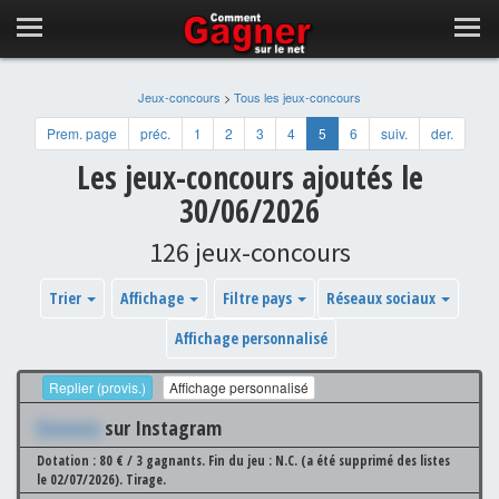
Jeux-concours
>
Tous les jeux-concours
Prem. page
préc.
1
2
3
4
5
6
suiv.
der.
Les jeux-concours ajoutés le
30/06/2026
126 jeux-concours
Trier
Affichage
Filtre pays
Réseaux sociaux
Affichage personnalisé
Replier (provis.)
Affichage personnalisé
Xxxxxxx
sur Instagram
Dotation : 80 € / 3 gagnants.
Fin du jeu : N.C. (a été supprimé des listes
le 02/07/2026).
Tirage.