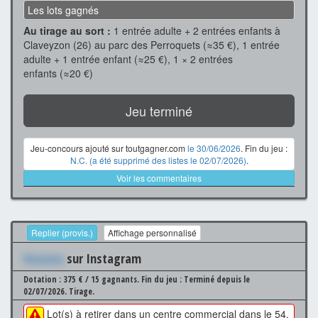
Les lots gagnés
Au tirage au sort :
1 entrée adulte + 2 entrées enfants à
Claveyzon (26) au parc des Perroquets (≈35 €), 1 entrée
adulte + 1 entrée enfant (≈25 €), 1 × 2 entrées
enfants (≈20 €)
Jeu terminé
Jeu-concours ajouté sur toutgagner.com
le 30/06/2026
. Fin du jeu :
N.C. (a été supprimé des listes le 02/07/2026)
.
Voir les commentaires
Replier (provis.)
Affichage personnalisé
Xxxxxxx
sur Instagram
Dotation : 375 € / 15 gagnants.
Fin du jeu : Terminé depuis le
02/07/2026.
Tirage.
Lot(s) à retirer dans un centre commercial dans le 54,