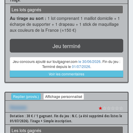
Tirage.
Les lots gagnés
Au tirage au sort :
1 lot comprenant 1 maillot domicile + 1
écharpe de supporter + 1 drapeau + 1 stick de maquillage
aux couleurs de la France (≈150 €)
Jeu terminé
Jeu-concours ajouté sur toutgagner.com
le 30/06/2026
. Fin du jeu :
Terminé depuis le
01/07/2026
.
Voir les commentaires
Replier (provis.)
Affichage personnalisé
Xxxxxxx
★
☆☆☆☆☆
Dotation : 30 € / 1 gagnant.
Fin du jeu : N.C. (a été supprimé des listes le
01/07/2026).
Tirage + Simple inscription.
Les lots gagnés