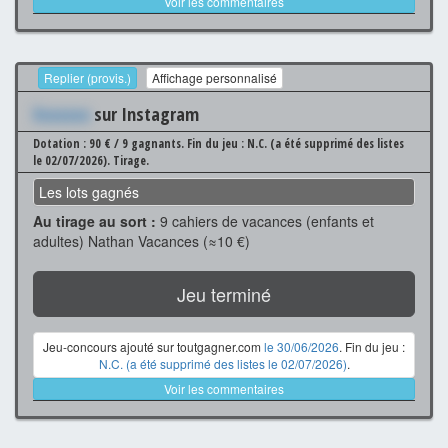
Voir les commentaires
Replier (provis.)
Affichage personnalisé
Xxxxxxx
sur Instagram
Dotation : 90 € / 9 gagnants.
Fin du jeu : N.C. (a été supprimé des listes
le 02/07/2026).
Tirage.
Les lots gagnés
Au tirage au sort :
9 cahiers de vacances (enfants et
adultes) Nathan Vacances (≈10 €)
Jeu terminé
Jeu-concours ajouté sur toutgagner.com
le 30/06/2026
. Fin du jeu :
N.C. (a été supprimé des listes le 02/07/2026)
.
Voir les commentaires