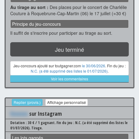
Au tirage au sort :
Des places pour le concert de Charlélie
Couture à Roquebrune-Cap-Martin (06) le 17 juillet (≈30 €)
Principe du jeu-concours
Il suffit de s'inscrire pour participer au tirage au sort.
Jeu terminé
Jeu-concours ajouté sur toutgagner.com
le 30/06/2026
. Fin du jeu :
N.C. (a été supprimé des listes le 01/07/2026)
.
Voir les commentaires
Replier (provis.)
Affichage personnalisé
Xxxxxxx
sur Instagram
Dotation : 30 € / 1 gagnant.
Fin du jeu : N.C. (a été supprimé des listes le
01/07/2026).
Tirage.
Les lots gagnés