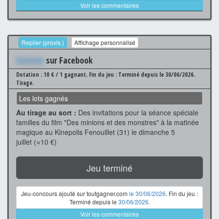
Voir les commentaires
Replier (provis.)
Affichage personnalisé
Xxxxxxx
sur Facebook
Dotation : 10 € / 1 gagnant.
Fin du jeu : Terminé depuis le 30/06/2026.
Tirage.
Les lots gagnés
Au tirage au sort :
Des invitations pour la séance spéciale
familles du film "Des minions et des monstres" à la matinée
magique au Kinepolis Fenouillet (31) le dimanche 5
juillet (≈10 €)
Jeu terminé
Jeu-concours ajouté sur toutgagner.com
le 30/06/2026
. Fin du jeu :
Terminé depuis le
30/06/2026
.
Voir les commentaires