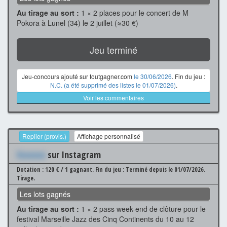
Au tirage au sort :
1 × 2 places pour le concert de M
Pokora à Lunel (34) le 2 juillet (≈30 €)
Jeu terminé
Jeu-concours ajouté sur toutgagner.com
le 30/06/2026
. Fin du jeu :
N.C. (a été supprimé des listes le 01/07/2026)
.
Voir les commentaires
Replier (provis.)
Affichage personnalisé
Xxxxxxx
sur Instagram
Dotation : 120 € / 1 gagnant.
Fin du jeu : Terminé depuis le 01/07/2026.
Tirage.
Les lots gagnés
Au tirage au sort :
1 × 2 pass week-end de clôture pour le
festival Marseille Jazz des Cinq Continents du 10 au 12