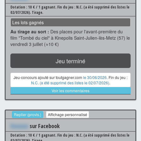
Dotation : 10 € / 1 gagnant.
Fin du jeu : N.C. (a été supprimé des listes le
02/07/2026).
Tirage.
Les lots gagnés
Au tirage au sort :
Des places pour l'avant-première du
film "Tombé du ciel" à Kinepolis Saint-Julien-lès-Metz (57) le
vendredi 3 juillet (≈10 €)
Jeu terminé
Jeu-concours ajouté sur toutgagner.com
le 30/06/2026
. Fin du jeu :
N.C. (a été supprimé des listes le 02/07/2026)
.
Voir les commentaires
Replier (provis.)
Affichage personnalisé
Xxxxxxx
sur Facebook
Dotation : 10 € / 1 gagnant.
Fin du jeu : N.C. (a été supprimé des listes le
02/07/2026).
Tirage.