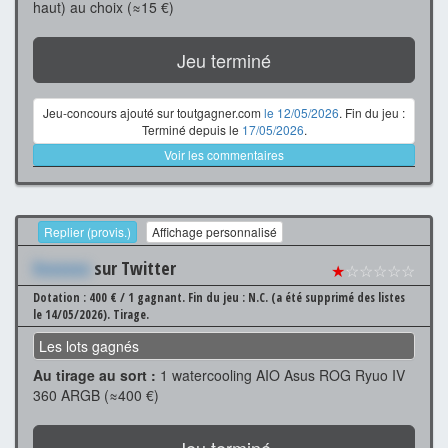
haut) au choix (≈15 €)
Jeu terminé
Jeu-concours ajouté sur toutgagner.com
le 12/05/2026
. Fin du jeu :
Terminé depuis le
17/05/2026
.
Voir les commentaires
Replier (provis.)
Affichage personnalisé
Xxxxxxx
sur Twitter
★
☆☆☆☆☆
Dotation : 400 € / 1 gagnant.
Fin du jeu : N.C. (a été supprimé des listes
le 14/05/2026).
Tirage.
Les lots gagnés
Au tirage au sort :
1 watercooling AIO Asus ROG Ryuo IV
360 ARGB (≈400 €)
Jeu terminé