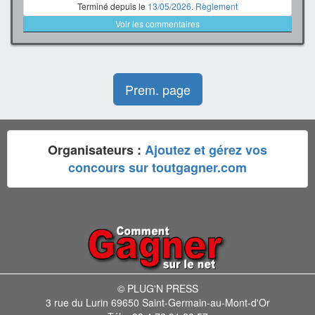
Terminé depuis le
13/05/2026
.
Règlement
Voir les commentaires
Prem. page
Organisateurs :
Ajoutez et gérez vos
concours sur toutgagner.com
© PLUG'N PRESS
3 rue du Lurin 69650 Saint-Germain-au-Mont-d'Or