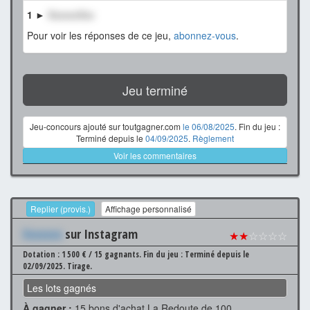
1 ►
XxxxxxXxx
Pour voir les réponses de ce jeu,
abonnez-vous
.
Jeu terminé
Jeu-concours ajouté sur toutgagner.com
le 06/08/2025
. Fin du jeu :
Terminé depuis le
04/09/2025
.
Règlement
Voir les commentaires
Replier (provis.)
Affichage personnalisé
Xxxxxxx
sur Instagram
★★
☆☆☆☆
Dotation : 1 500 € / 15 gagnants.
Fin du jeu : Terminé depuis le
02/09/2025.
Tirage.
Les lots gagnés
À gagner :
15 bons d'achat La Redoute de 100