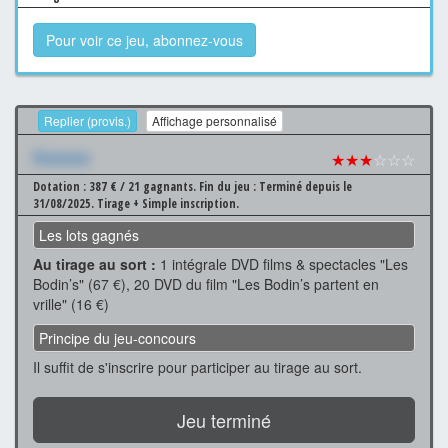
Pour voir ce jeu, abonnez-vous
Replier (provis.)
Affichage personnalisé
Xxxxxxx
★★★
☆☆☆
Dotation : 387 € / 21 gagnants.
Fin du jeu : Terminé depuis le
31/08/2025.
Tirage + Simple inscription.
Les lots gagnés
Au tirage au sort :
1 intégrale DVD films & spectacles "Les
Bodin’s" (67 €), 20 DVD du film "Les Bodin’s partent en
vrille" (16 €)
Principe du jeu-concours
Il suffit de s'inscrire pour participer au tirage au sort.
Jeu terminé