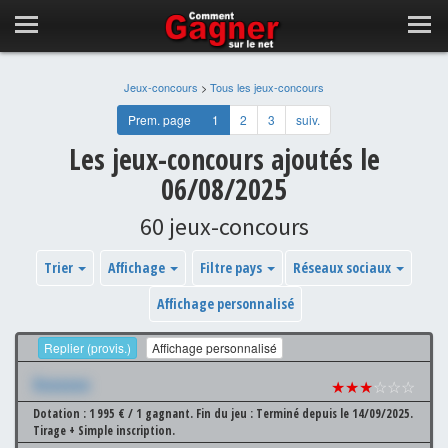
Jeux-concours
>
Tous les jeux-concours
Prem. page
1
2
3
suiv.
Les jeux-concours ajoutés le
06/08/2025
60 jeux-concours
Trier
Affichage
Filtre pays
Réseaux sociaux
Affichage personnalisé
Replier (provis.)
Affichage personnalisé
Xxxxxxx
★★★
☆☆☆
Dotation : 1 995 € / 1 gagnant.
Fin du jeu : Terminé depuis le 14/09/2025.
Tirage + Simple inscription.