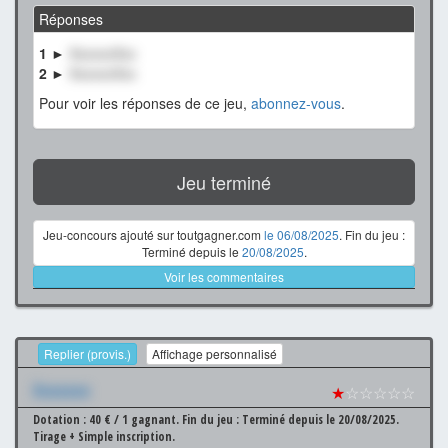
Réponses
1 ►
XxxxxxXxx
2 ►
XxxxxxXxx
Pour voir les réponses de ce jeu,
abonnez-vous
.
Jeu terminé
Jeu-concours ajouté sur toutgagner.com
le 06/08/2025
. Fin du jeu :
Terminé depuis le
20/08/2025
.
Voir les commentaires
Replier (provis.)
Affichage personnalisé
Xxxxxxx
★
☆☆☆☆☆
Dotation : 40 € / 1 gagnant.
Fin du jeu : Terminé depuis le 20/08/2025.
Tirage + Simple inscription.