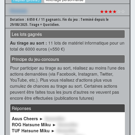
Xxxxxxx
★★★★
☆☆
Dotation : 6 050 € / 11 gagnants.
Fin du jeu : Terminé depuis le
29/08/2025.
Tirage + Quotidien.
Les lots gagnés
Au tirage au sort :
11 lots de matériel informatique pour un
total de 6000 euros (≈550 €)
Principe du jeu-concours
Pour participer au tirage au sort, réalisez au moins l'une des
actions demandées (via Facebook, Instagram, Twitter,
YouTube, etc.). Plus vous réalisez d'actions plus vous
cumulez de chances au tirage au sort. Certaines actions
peuvent être faites tous les jours d'autres ne veuvent pas
encore être effectuées (publications futures)
Réponses
Asus Cheers ►
XxxxxxXxx
ROG Hatsune Miku ►
XxxxxxXxx
TUF Hatsune Miku ►
XxxxxxXxx