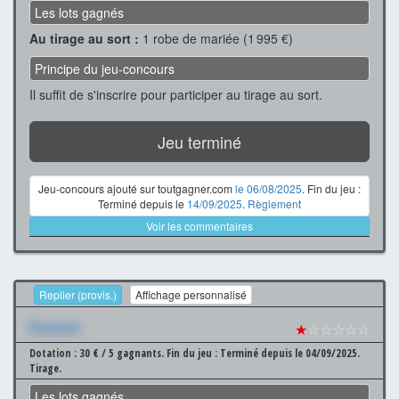
Les lots gagnés
Au tirage au sort :
1 robe de mariée (1 995 €)
Principe du jeu-concours
Il suffit de s'inscrire pour participer au tirage au sort.
Jeu terminé
Jeu-concours ajouté sur toutgagner.com
le 06/08/2025
. Fin du jeu :
Terminé depuis le
14/09/2025
.
Règlement
Voir les commentaires
Replier (provis.)
Affichage personnalisé
Xxxxxxx
★
☆☆☆☆☆
Dotation : 30 € / 5 gagnants.
Fin du jeu : Terminé depuis le 04/09/2025.
Tirage.
Les lots gagnés