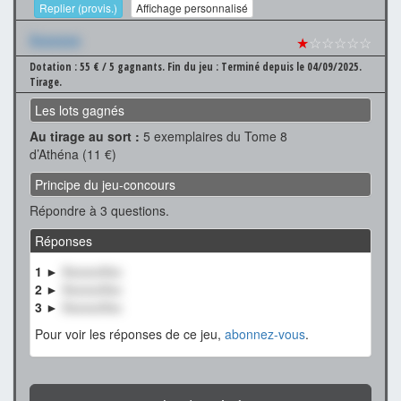
Replier (provis.)
Affichage personnalisé
Xxxxxxx
★
☆☆☆☆☆
Dotation : 55 € / 5 gagnants.
Fin du jeu : Terminé depuis le 04/09/2025.
Tirage.
Les lots gagnés
Au tirage au sort :
5 exemplaires du Tome 8
d’Athéna (11 €)
Principe du jeu-concours
Répondre à 3 questions.
Réponses
1 ►
XxxxxxXxx
2 ►
XxxxxxXxx
3 ►
XxxxxxXxx
Pour voir les réponses de ce jeu,
abonnez-vous
.