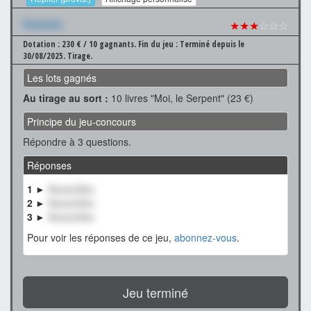
Xxxxxxx
★★★
☆☆☆
Dotation : 230 € / 10 gagnants.
Fin du jeu : Terminé depuis le
30/08/2025.
Tirage.
Les lots gagnés
Au tirage au sort :
10 livres "Moi, le Serpent" (23 €)
Principe du jeu-concours
Répondre à 3 questions.
Réponses
1 ►
XxxxxxXxx
2 ►
XxxxxxXxx
3 ►
XxxxxxXxx
Pour voir les réponses de ce jeu,
abonnez-vous
.
Jeu terminé