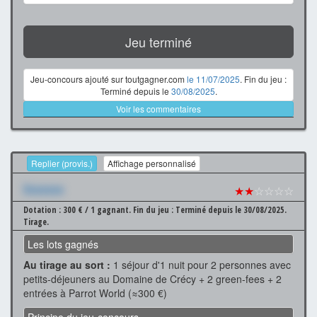
Jeu terminé
Jeu-concours ajouté sur toutgagner.com
le 11/07/2025
. Fin du jeu :
Terminé depuis le
30/08/2025
.
Voir les commentaires
Replier (provis.)
Affichage personnalisé
Xxxxxxx
★★
☆☆☆☆
Dotation : 300 € / 1 gagnant.
Fin du jeu : Terminé depuis le 30/08/2025.
Tirage.
Les lots gagnés
Au tirage au sort :
1 séjour d'1 nuit pour 2 personnes avec
petits-déjeuners au Domaine de Crécy + 2 green-fees + 2
entrées à Parrot World (≈300 €)
Principe du jeu-concours