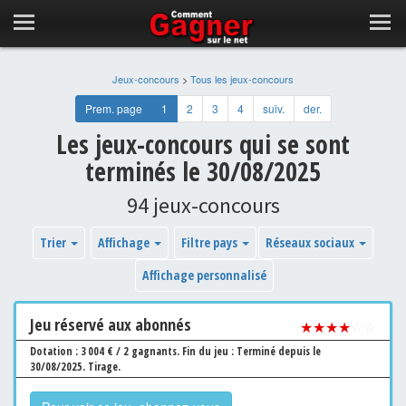
Jeux-concours
>
Tous les jeux-concours
Prem. page
1
2
3
4
suiv.
der.
Les jeux-concours qui se sont
terminés le 30/08/2025
94 jeux-concours
Trier
Affichage
Filtre pays
Réseaux sociaux
Affichage personnalisé
Jeu
réservé aux abonnés
★★★★
☆☆
Dotation : 3 004 € / 2 gagnants.
Fin du jeu : Terminé depuis le
30/08/2025.
Tirage.