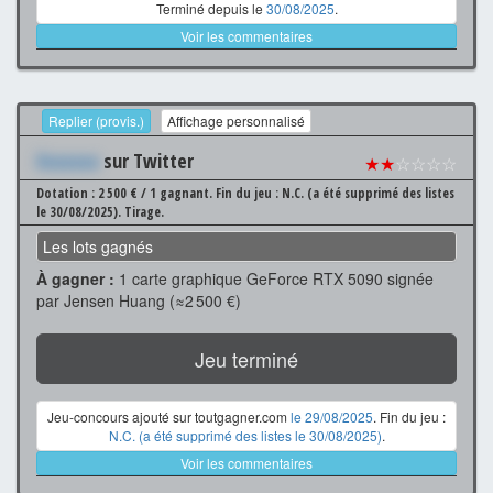
Terminé depuis le
30/08/2025
.
Voir les commentaires
Replier (provis.)
Affichage personnalisé
Xxxxxxx
sur Twitter
★★
☆☆☆☆
Dotation : 2 500 € / 1 gagnant.
Fin du jeu : N.C. (a été supprimé des listes
le 30/08/2025).
Tirage.
Les lots gagnés
À gagner :
1 carte graphique GeForce RTX 5090 signée
par Jensen Huang (≈2 500 €)
Jeu terminé
Jeu-concours ajouté sur toutgagner.com
le 29/08/2025
. Fin du jeu :
N.C. (a été supprimé des listes le 30/08/2025)
.
Voir les commentaires