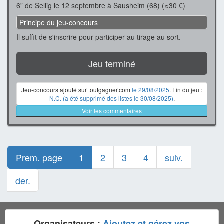
6” de Sellig le 12 septembre à Sausheim (68) (≈30 €)
Principe du jeu-concours
Il suffit de s'inscrire pour participer au tirage au sort.
Jeu terminé
Jeu-concours ajouté sur toutgagner.com
le 29/08/2025
. Fin du jeu :
N.C. (a été supprimé des listes le 30/08/2025)
.
Voir les commentaires
Prem. page
1
2
3
4
suiv.
der.
Organisateurs :
Ajoutez et gérez vos