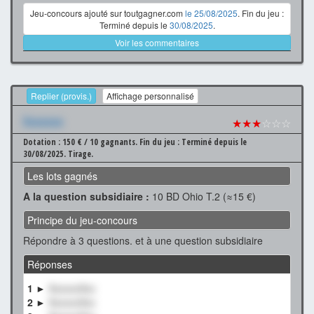
Jeu-concours ajouté sur toutgagner.com
le 25/08/2025
. Fin du jeu :
Terminé depuis le
30/08/2025
.
Voir les commentaires
Replier (provis.)
Affichage personnalisé
Xxxxxxx
★★★
☆☆☆
Dotation : 150 € / 10 gagnants.
Fin du jeu : Terminé depuis le
30/08/2025.
Tirage.
Les lots gagnés
A la question subsidiaire :
10 BD Ohio T.2 (≈15 €)
Principe du jeu-concours
Répondre à 3 questions. et à une question subsidiaire
Réponses
1 ►
XxxxxxXxx
2 ►
XxxxxxXxx