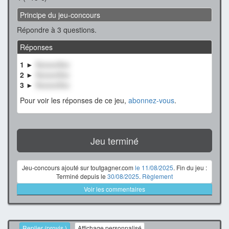
Principe du jeu-concours
Répondre à 3 questions.
Réponses
1 ►
XxxxxxXxx
2 ►
XxxxxxXxx
3 ►
XxxxxxXxx
Pour voir les réponses de ce jeu,
abonnez-vous
.
Jeu terminé
Jeu-concours ajouté sur toutgagner.com
le 11/08/2025
. Fin du jeu :
Terminé depuis le
30/08/2025
.
Règlement
Voir les commentaires
Replier (provis.)
Affichage personnalisé