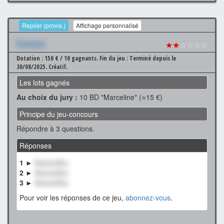
Replier (provis.)
Affichage personnalisé
Xxxxxxx
★★
☆☆☆☆
Dotation : 150 € / 10 gagnants.
Fin du jeu : Terminé depuis le
30/08/2025.
Créatif.
Les lots gagnés
Au choix du jury :
10 BD "Marceline" (≈15 €)
Principe du jeu-concours
Répondre à 3 questions.
Réponses
1 ►
XxxxxxXxx
2 ►
XxxxxxXxx
3 ►
XxxxxxXxx
Pour voir les réponses de ce jeu,
abonnez-vous
.