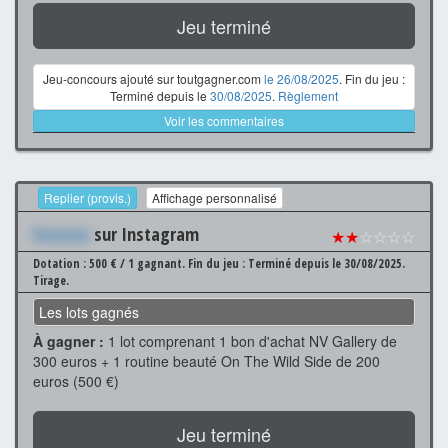
Jeu terminé
Jeu-concours ajouté sur toutgagner.com
le 26/08/2025
. Fin du jeu :
Terminé depuis le
30/08/2025
.
Règlement
Voir les commentaires
Replier (provis.)
Affichage personnalisé
Xxxxxxx
sur Instagram
★★
☆☆☆☆
Dotation : 500 € / 1 gagnant.
Fin du jeu : Terminé depuis le 30/08/2025.
Tirage.
Les lots gagnés
À gagner :
1 lot comprenant 1 bon d'achat NV Gallery de
300 euros + 1 routine beauté On The Wild Side de 200
euros (500 €)
Jeu terminé