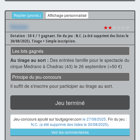
Replier (provis.)
Affichage personnalisé
Xxxxxxx
★★
☆☆☆☆
Dotation : 50 € / 1 gagnant.
Fin du jeu : N.C. (a été supprimé des listes le
30/08/2025).
Tirage + Simple inscription.
Les lots gagnés
Au tirage au sort :
Des entrées famille pour le spectacle du
cirque Medrano à Chadrac (43) le 26 septembre (≈50 €)
Principe du jeu-concours
Il suffit de s'inscrire pour participer au tirage au sort.
Jeu terminé
Jeu-concours ajouté sur toutgagner.com
le 27/08/2025
. Fin du jeu :
N.C. (a été supprimé des listes le 30/08/2025)
.
Voir les commentaires