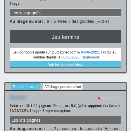
Tirage.
Les lots gagnés
Au tirage au sort :
6 × 5 livres + des goodies (≈60 €)
Jeu terminé
Jeu-concours ajouté sur toutgagner.com
le 04/06/2025
. Fin du jeu :
Terminé depuis le
30/08/2025
.
Règlement
Voir les commentaires
Replier (provis.)
Affichage personnalisé
Xxxxxxx
★
☆☆☆☆☆
Dotation : 30 € / 1 gagnant.
Fin du jeu : N.C. (a été supprimé des listes le
30/08/2025).
Tirage + Simple inscription.
Les lots gagnés
Au tirage au sort :
1 × 2 places pour le spectacle “Épisode