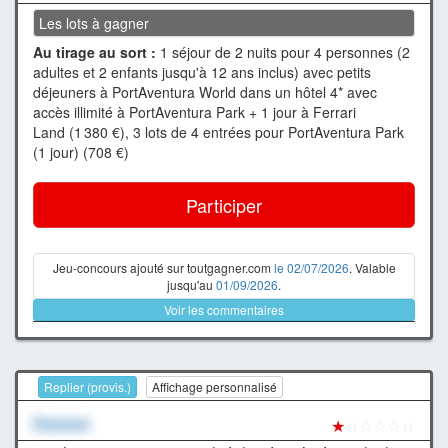
Les lots à gagner
Au tirage au sort :
1 séjour de 2 nuits pour 4 personnes (2
adultes et 2 enfants jusqu'à 12 ans inclus) avec petits
déjeuners à PortAventura World dans un hôtel 4* avec
accès illimité à PortAventura Park + 1 jour à Ferrari
Land (1 380 €), 3 lots de 4 entrées pour PortAventura Park
(1 jour) (708 €)
Participer
Jeu-concours ajouté sur toutgagner.com
le 02/07/2026
. Valable
jusqu'au
01/09/2026
.
Voir les commentaires
Replier (provis.)
Affichage personnalisé
Xxxxxxx
★
☆☆☆☆☆