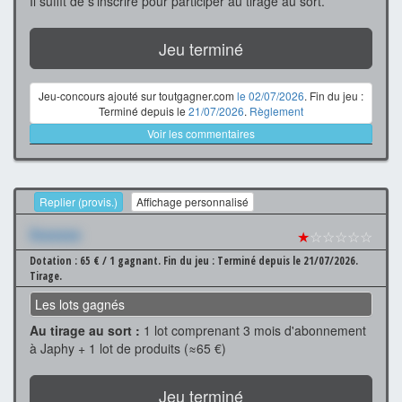
Il suffit de s'inscrire pour participer au tirage au sort.
Jeu terminé
Jeu-concours ajouté sur toutgagner.com
le 02/07/2026
. Fin du jeu :
Terminé depuis le
21/07/2026
.
Règlement
Voir les commentaires
Replier (provis.)
Affichage personnalisé
Xxxxxxx
★
☆☆☆☆☆
Dotation : 65 € / 1 gagnant.
Fin du jeu : Terminé depuis le 21/07/2026.
Tirage.
Les lots gagnés
Au tirage au sort :
1 lot comprenant 3 mois d'abonnement
à Japhy + 1 lot de produits (≈65 €)
Jeu terminé