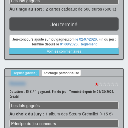
Les lots gagnés
Au tirage au sort :
2 cartes cadeaux de 500 euros (500 €)
Jeu terminé
Jeu-concours ajouté sur toutgagner.com
le 02/07/2026
. Fin du jeu :
Terminé depuis le
01/08/2026
.
Règlement
Voir les commentaires
Replier (provis.)
Affichage personnalisé
Xxxxxxx
★
☆☆☆☆☆
Dotation : 15 € / 1 gagnant.
Fin du jeu : Terminé depuis le 01/08/2026.
Créatif.
Les lots gagnés
Au choix du jury :
1 album des Sœurs Grémillet (≈15 €)
Principe du jeu-concours