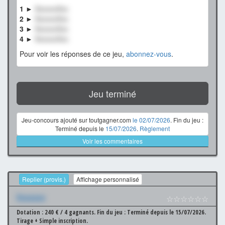
1 ►
XxxxxxXxx
2 ►
XxxxxxXxx
3 ►
XxxxxxXxx
4 ►
XxxxxxXxx
Pour voir les réponses de ce jeu,
abonnez-vous
.
Jeu terminé
Jeu-concours ajouté sur toutgagner.com
le 02/07/2026
. Fin du jeu :
Terminé depuis le
15/07/2026
.
Règlement
Voir les commentaires
Replier (provis.)
Affichage personnalisé
Xxxxxxx
☆☆☆☆☆☆
Dotation : 240 € / 4 gagnants.
Fin du jeu : Terminé depuis le 15/07/2026.
Tirage + Simple inscription.