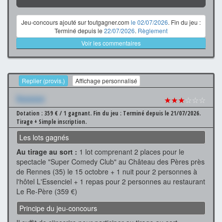
Jeu-concours ajouté sur toutgagner.com
le 02/07/2026
. Fin du jeu :
Terminé depuis le
22/07/2026
.
Règlement
Voir les commentaires
Replier (provis.)
Affichage personnalisé
Xxxxxxx
★★★
☆☆☆
Dotation : 359 € / 1 gagnant.
Fin du jeu : Terminé depuis le 21/07/2026.
Tirage + Simple inscription.
Les lots gagnés
Au tirage au sort :
1 lot comprenant 2 places pour le
spectacle "Super Comedy Club" au Château des Pères près
de Rennes (35) le 15 octobre + 1 nuit pour 2 personnes à
l'hôtel L'Essenciel + 1 repas pour 2 personnes au restaurant
Le Re-Père (359 €)
Principe du jeu-concours