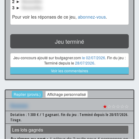
2 ►
XxxxxxXxx
3 ►
XxxxxxXxx
Pour voir les réponses de ce jeu,
abonnez-vous
.
Jeu terminé
Jeu-concours ajouté sur toutgagner.com
le 02/07/2026
. Fin du jeu :
Terminé depuis le
28/07/2026
.
Voir les commentaires
Replier (provis.)
Affichage personnalisé
Xxxxxxx
★
☆☆☆☆☆
Dotation : 1 380 € / 1 gagnant.
Fin du jeu : Terminé depuis le 28/07/2026.
Tirage.
Les lots gagnés
Au tirage au sort :
1 séjour de 2 nuits pour 4 personnes en