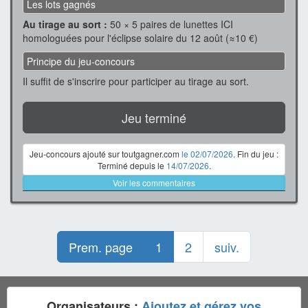
Les lots gagnés
Au tirage au sort :
50 × 5 paires de lunettes ICI
homologuées pour l'éclipse solaire du 12 août (≈10 €)
Principe du jeu-concours
Il suffit de s'inscrire pour participer au tirage au sort.
Jeu terminé
Jeu-concours ajouté sur toutgagner.com
le 02/07/2026
. Fin du jeu :
Terminé depuis le
14/07/2026
.
Voir les commentaires
Prem. page
1
2
suiv.
Organisateurs :
Ajoutez et gérez vos