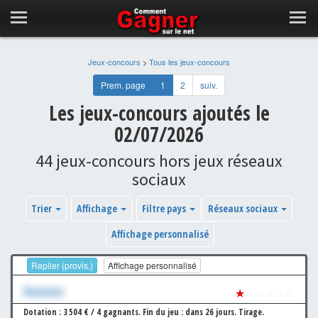
Jeux-concours
>
Tous les jeux-concours
Prem. page
1
2
suiv.
Les jeux-concours ajoutés le
02/07/2026
44 jeux-concours hors jeux réseaux
sociaux
Trier
Affichage
Filtre pays
Réseaux sociaux
Affichage personnalisé
Replier (provis.)
Affichage personnalisé
Xxxxxxx
★
☆☆☆☆☆
Dotation : 3 504 € / 4 gagnants.
Fin du jeu : dans 26 jours.
Tirage.