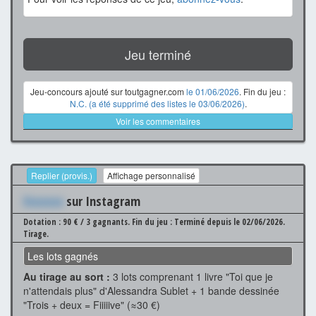
Jeu terminé
Jeu-concours ajouté sur toutgagner.com
le 01/06/2026
. Fin du jeu :
N.C. (a été supprimé des listes le 03/06/2026)
.
Voir les commentaires
Replier (provis.)
Affichage personnalisé
Xxxxxxx
sur Instagram
Dotation : 90 € / 3 gagnants.
Fin du jeu : Terminé depuis le 02/06/2026.
Tirage.
Les lots gagnés
Au tirage au sort :
3 lots comprenant 1 livre "Toi que je
n'attendais plus" d'Alessandra Sublet + 1 bande dessinée
"Trois + deux = Fiiiiive" (≈30 €)