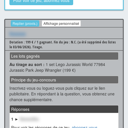
Pour voir ce jeu, abonnez-vous
Replier (provis.)
Affichage personnalisé
Xxxxxxx
Dotation : 199 € / 1 gagnant.
Fin du jeu : N.C. (a été supprimé des listes
le 03/06/2026).
Tirage.
Les lots gagnés
Au tirage au sort :
1 set Lego Jurassic World 77984
Jurassic Park Jeep Wrangler (199 €)
Principe du jeu-concours
Inscrivez-vous ou loguez-vous puis cliquez sur le lien
publicitaire. En répondant à la question, vous obtenez une
chance supplémentaire.
Réponses
1 ►
XxxxxxXxx
Pour voir les réponses de ce jeu,
abonnez-vous
.