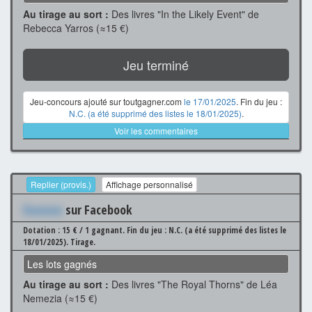
Au tirage au sort :
Des livres "In the Likely Event" de
Rebecca Yarros (≈15 €)
Jeu terminé
Jeu-concours ajouté sur toutgagner.com
le 17/01/2025
. Fin du jeu :
N.C. (a été supprimé des listes le 18/01/2025)
.
Voir les commentaires
Replier (provis.)
Affichage personnalisé
Xxxxxxx
sur Facebook
Dotation : 15 € / 1 gagnant.
Fin du jeu : N.C. (a été supprimé des listes le
18/01/2025).
Tirage.
Les lots gagnés
Au tirage au sort :
Des livres "The Royal Thorns" de Léa
Nemezia (≈15 €)