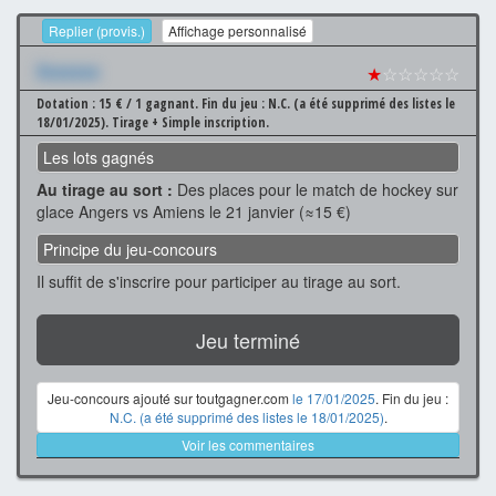
Replier (provis.)
Affichage personnalisé
Xxxxxxx
★
☆☆☆☆☆
Dotation : 15 € / 1 gagnant.
Fin du jeu : N.C. (a été supprimé des listes le
18/01/2025).
Tirage + Simple inscription.
Les lots gagnés
Au tirage au sort :
Des places pour le match de hockey sur
glace Angers vs Amiens le 21 janvier (≈15 €)
Principe du jeu-concours
Il suffit de s'inscrire pour participer au tirage au sort.
Jeu terminé
Jeu-concours ajouté sur toutgagner.com
le 17/01/2025
. Fin du jeu :
N.C. (a été supprimé des listes le 18/01/2025)
.
Voir les commentaires