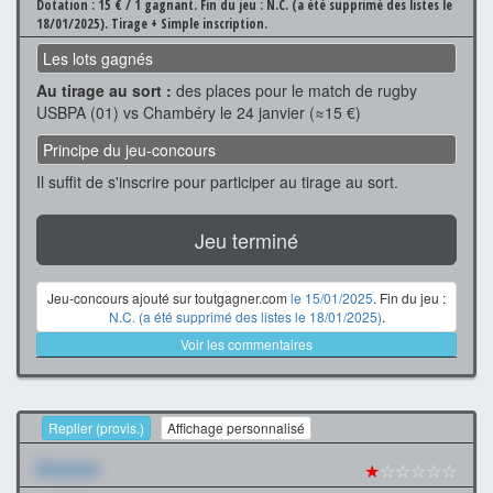
Dotation : 15 € / 1 gagnant.
Fin du jeu : N.C. (a été supprimé des listes le
18/01/2025).
Tirage + Simple inscription.
Les lots gagnés
Au tirage au sort :
des places pour le match de rugby
USBPA (01) vs Chambéry le 24 janvier (≈15 €)
Principe du jeu-concours
Il suffit de s'inscrire pour participer au tirage au sort.
Jeu terminé
Jeu-concours ajouté sur toutgagner.com
le 15/01/2025
. Fin du jeu :
N.C. (a été supprimé des listes le 18/01/2025)
.
Voir les commentaires
Replier (provis.)
Affichage personnalisé
Xxxxxxx
★
☆☆☆☆☆