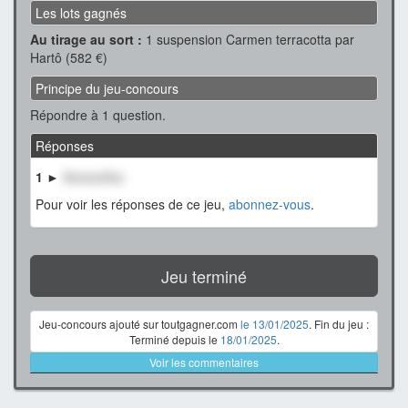
Les lots gagnés
Au tirage au sort :
1 suspension Carmen terracotta par
Hartô (582 €)
Principe du jeu-concours
Répondre à 1 question.
Réponses
1 ►
XxxxxxXxx
Pour voir les réponses de ce jeu,
abonnez-vous
.
Jeu terminé
Jeu-concours ajouté sur toutgagner.com
le 13/01/2025
. Fin du jeu :
Terminé depuis le
18/01/2025
.
Voir les commentaires