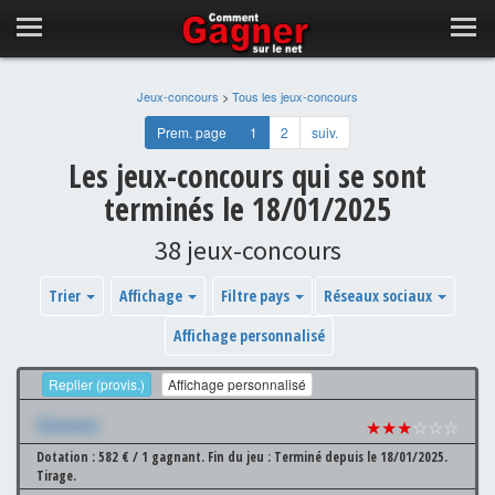
Jeux-concours
>
Tous les jeux-concours
Prem. page
1
2
suiv.
Les jeux-concours qui se sont
terminés le 18/01/2025
38 jeux-concours
Trier
Affichage
Filtre pays
Réseaux sociaux
Affichage personnalisé
Replier (provis.)
Affichage personnalisé
Xxxxxxx
★★★
☆☆☆
Dotation : 582 € / 1 gagnant.
Fin du jeu : Terminé depuis le 18/01/2025.
Tirage.