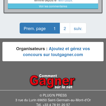
Terminé depuis le
18/01/2025
.
Voir les commentaires
Prem. page
1
2
suiv.
Organisateurs :
Ajoutez et gérez vos
concours sur toutgagner.com
© PLUG'N PRESS
3 rue du Lurin 69650 Saint-Germain-au-Mont-d'Or
Tél. +33 4 78 91 20 57