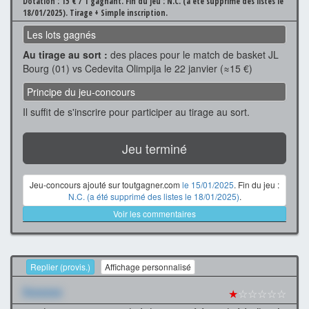
Dotation : 15 € / 1 gagnant.
Fin du jeu : N.C. (a été supprimé des listes le
18/01/2025).
Tirage + Simple inscription.
Les lots gagnés
Au tirage au sort :
des places pour le match de basket JL
Bourg (01) vs Cedevita Olimpija le 22 janvier (≈15 €)
Principe du jeu-concours
Il suffit de s'inscrire pour participer au tirage au sort.
Jeu terminé
Jeu-concours ajouté sur toutgagner.com
le 15/01/2025
. Fin du jeu :
N.C. (a été supprimé des listes le 18/01/2025)
.
Voir les commentaires
Replier (provis.)
Affichage personnalisé
Xxxxxxx
★
☆☆☆☆☆