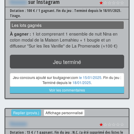
Xxxxxxx
sur Instagram
★
☆☆☆☆☆
Dotation : 100 € / 1 gagnant.
Fin du jeu : Terminé depuis le 18/01/2025.
Tirage.
Les lots gagnés
À gagner :
1 lot comprenant 1 ensemble de nuit Nina en
coton modal de la Maison Lemahieu + 1 bougie et un
diffuseur "Sur les îles Vanille" de La Promenade (≈100 €)
Jeu terminé
Jeu-concours ajouté sur toutgagner.com
le 15/01/2025
. Fin du jeu :
Terminé depuis le
18/01/2025
.
Voir les commentaires
Replier (provis.)
Affichage personnalisé
Xxxxxxx
★
☆☆☆☆☆
Dotation : 15 € / 1 gagnant.
Fin du jeu : N.C. (a été supprimé des listes le