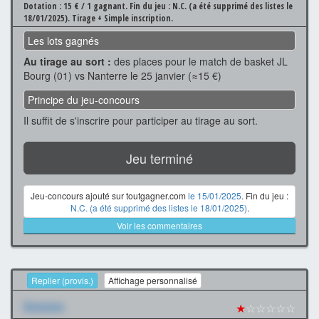
Dotation : 15 € / 1 gagnant.
Fin du jeu : N.C. (a été supprimé des listes le
18/01/2025).
Tirage + Simple inscription.
Les lots gagnés
Au tirage au sort :
des places pour le match de basket JL
Bourg (01) vs Nanterre le 25 janvier (≈15 €)
Principe du jeu-concours
Il suffit de s'inscrire pour participer au tirage au sort.
Jeu terminé
Jeu-concours ajouté sur toutgagner.com
le 15/01/2025
. Fin du jeu :
N.C. (a été supprimé des listes le 18/01/2025)
.
Voir les commentaires
Replier (provis.)
Affichage personnalisé
Xxxxxxx
★
☆☆☆☆☆