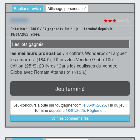
Replier (provis.)
Affichage personnalisé
Xxxxxxx
★★★
☆☆☆
Dotation : 1 286 € / 34 gagnants.
Fin du jeu : Terminé depuis le
18/01/2025.
Score.
Les lots gagnés
les meilleurs pronostics :
4 coffrets Wonderbox "Larguez
les amarres" (184 €), 10 puzzles Vendée Globe 10e
édition (25 €), 20 livres "Dans les coulisses du Vendée
Globe avec Romain Attanasio" (≈15 €)
Jeu terminé
Jeu-concours ajouté sur toutgagner.com
le 06/01/2025
. Fin du jeu :
Terminé depuis le
18/01/2025
.
Règlement
Voir les commentaires