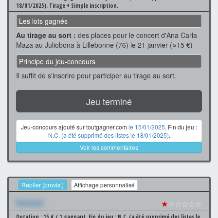
18/01/2025).
Tirage + Simple inscription.
Les lots gagnés
Au tirage au sort :
des places pour le concert d'Ana Carla
Maza au Juliobona à Lillebonne (76) le 21 janvier (≈15 €)
Principe du jeu-concours
Il suffit de s'inscrire pour participer au tirage au sort.
Jeu terminé
Jeu-concours ajouté sur toutgagner.com
le 15/01/2025
. Fin du jeu :
N.C. (a été supprimé des listes le 18/01/2025)
.
Voir les commentaires
Replier (provis.)
Affichage personnalisé
Xxxxxxx
★
☆☆☆☆☆
Dotation : 15 € / 1 gagnant.
Fin du jeu : N.C. (a été supprimé des listes le