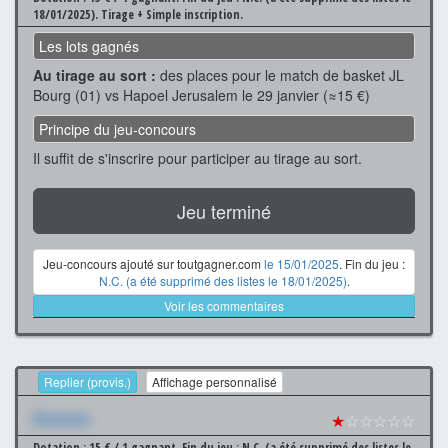
18/01/2025).
Tirage + Simple inscription.
Les lots gagnés
Au tirage au sort :
des places pour le match de basket JL
Bourg (01) vs Hapoel Jerusalem le 29 janvier (≈15 €)
Principe du jeu-concours
Il suffit de s'inscrire pour participer au tirage au sort.
Jeu terminé
Jeu-concours ajouté sur toutgagner.com
le 15/01/2025
. Fin du jeu :
N.C. (a été supprimé des listes le 18/01/2025)
.
Voir les commentaires
Replier (provis.)
Affichage personnalisé
Xxxxxxx
★
☆☆☆☆☆
Dotation : 15 € / 1 gagnant.
Fin du jeu : N.C. (a été supprimé des listes le