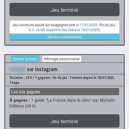
Jeu terminé
Jeu-concours ajouté sur toutgagner.com
le 17/01/2025
. Fin du jeu :
N.C. (a été supprimé des listes le 18/01/2025)
.
Voir les commentaires
Replier (provis.)
Affichage personnalisé
Xxxxxxx
sur Instagram
Dotation : 29 € / 1 gagnant.
Fin du jeu : Terminé depuis le 18/01/2025.
Tirage.
Les lots gagnés
À gagner :
1 guide "La France dans le rétro" par Michelin
Editions (29 €)
Jeu terminé