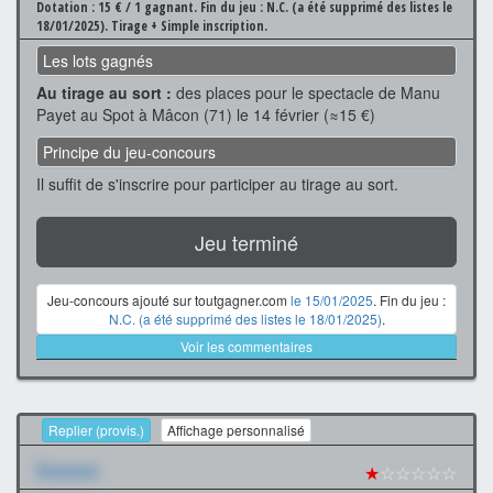
Dotation : 15 € / 1 gagnant.
Fin du jeu : N.C. (a été supprimé des listes le
18/01/2025).
Tirage + Simple inscription.
Les lots gagnés
Au tirage au sort :
des places pour le spectacle de Manu
Payet au Spot à Mâcon (71) le 14 février (≈15 €)
Principe du jeu-concours
Il suffit de s'inscrire pour participer au tirage au sort.
Jeu terminé
Jeu-concours ajouté sur toutgagner.com
le 15/01/2025
. Fin du jeu :
N.C. (a été supprimé des listes le 18/01/2025)
.
Voir les commentaires
Replier (provis.)
Affichage personnalisé
Xxxxxxx
★
☆☆☆☆☆