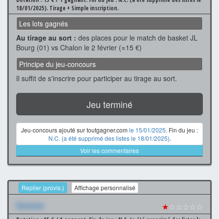
18/01/2025).
Tirage + Simple inscription.
Les lots gagnés
Au tirage au sort :
des places pour le match de basket JL
Bourg (01) vs Chalon le 2 février (≈15 €)
Principe du jeu-concours
Il suffit de s'inscrire pour participer au tirage au sort.
Jeu terminé
Jeu-concours ajouté sur toutgagner.com
le 15/01/2025
. Fin du jeu :
N.C. (a été supprimé des listes le 18/01/2025)
.
Voir les commentaires
Replier (provis.)
Affichage personnalisé
Xxxxxxx
★
☆☆☆☆☆