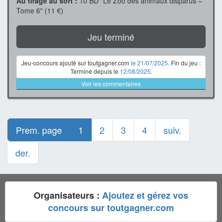
Au tirage au sort :
10 BD "Le Zoo des animaux disparus –
Tome 6" (11 €)
Jeu terminé
Jeu-concours ajouté sur toutgagner.com
le 21/07/2025
. Fin du jeu :
Terminé depuis le
12/08/2025
.
Voir les commentaires
Prem. page
1
2
3
4
suiv.
der.
Organisateurs :
Ajoutez et gérez vos
concours sur toutgagner.com