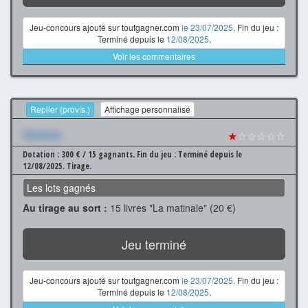
Jeu-concours ajouté sur toutgagner.com
le 23/07/2025
. Fin du jeu :
Terminé depuis le
12/08/2025
.
Voir les commentaires
Replier (provis.)
Affichage personnalisé
Xxxxxxx
★
☆☆☆☆☆
Dotation : 300 € / 15 gagnants.
Fin du jeu : Terminé depuis le
12/08/2025.
Tirage.
Les lots gagnés
Au tirage au sort :
15 livres "La matinale" (20 €)
Jeu terminé
Jeu-concours ajouté sur toutgagner.com
le 23/07/2025
. Fin du jeu :
Terminé depuis le
12/08/2025
.