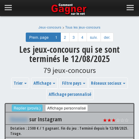
Jeux-concours
>
Tous les jeux-concours
Prem. page
1
2
3
4
suiv.
der.
Les jeux-concours qui se sont
terminés le 12/08/2025
79 jeux-concours
Trier
Affichage
Filtre pays
Réseaux sociaux
Affichage personnalisé
Replier (provis.)
Affichage personnalisé
Xxxxxxx
sur Instagram
★★★
☆☆☆
Dotation : 2 500 € / 1 gagnant.
Fin du jeu : Terminé depuis le 12/08/2025.
Tirage.