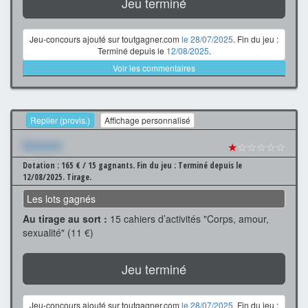
Jeu terminé
Jeu-concours ajouté sur toutgagner.com
le 28/07/2025
. Fin du jeu :
Terminé depuis le
12/08/2025
.
Voir les commentaires
Replier (provis.)
Affichage personnalisé
Xxxxxxx
★
☆☆☆☆☆
Dotation : 165 € / 15 gagnants.
Fin du jeu : Terminé depuis le
12/08/2025.
Tirage.
Les lots gagnés
Au tirage au sort :
15 cahiers d’activités "Corps, amour,
sexualité" (11 €)
Jeu terminé
Jeu-concours ajouté sur toutgagner.com
le 28/07/2025
. Fin du jeu :