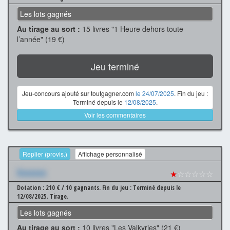
Les lots gagnés
Au tirage au sort :
15 livres "1 Heure dehors toute
l’année" (19 €)
Jeu terminé
Jeu-concours ajouté sur toutgagner.com
le 24/07/2025
. Fin du jeu :
Terminé depuis le
12/08/2025
.
Voir les commentaires
Replier (provis.)
Affichage personnalisé
Xxxxxxx
★
☆☆☆☆☆
Dotation : 210 € / 10 gagnants.
Fin du jeu : Terminé depuis le
12/08/2025.
Tirage.
Les lots gagnés
Au tirage au sort :
10 livres "Les Valkyries" (21 €)