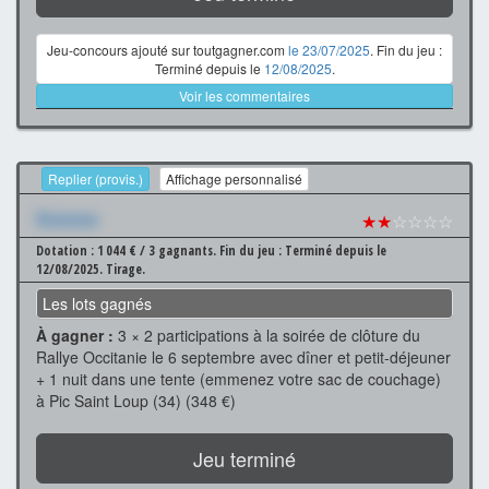
Jeu-concours ajouté sur toutgagner.com
le 23/07/2025
. Fin du jeu :
Terminé depuis le
12/08/2025
.
Voir les commentaires
Replier (provis.)
Affichage personnalisé
Xxxxxxx
★★
☆☆☆☆
Dotation : 1 044 € / 3 gagnants.
Fin du jeu : Terminé depuis le
12/08/2025.
Tirage.
Les lots gagnés
À gagner :
3 × 2 participations à la soirée de clôture du
Rallye Occitanie le 6 septembre avec dîner et petit-déjeuner
+ 1 nuit dans une tente (emmenez votre sac de couchage)
à Pic Saint Loup (34) (348 €)
Jeu terminé