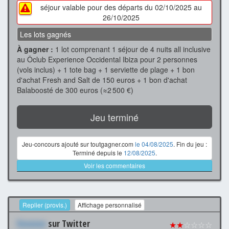
séjour valable pour des départs du 02/10/2025 au
26/10/2025
Les lots gagnés
À gagner :
1 lot comprenant 1 séjour de 4 nuits all inclusive
au Ôclub Experience Occidental Ibiza pour 2 personnes
(vols inclus) + 1 tote bag + 1 serviette de plage + 1 bon
d'achat Fresh and Salt de 150 euros + 1 bon d'achat
Balaboosté de 300 euros (≈2 500 €)
Jeu terminé
Jeu-concours ajouté sur toutgagner.com
le 04/08/2025
. Fin du jeu :
Terminé depuis le
12/08/2025
.
Voir les commentaires
Replier (provis.)
Affichage personnalisé
Xxxxxxx
sur Twitter
★★
☆☆☆☆