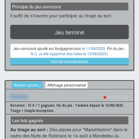
Principe du jeu-concours
Il suffit de s'inscrire pour participer au tirage au sort.
Jeu terminé
Jeu-concours ajouté sur toutgagner.com
le 11/08/2025
. Fin du jeu :
N.C. (a été supprimé des listes le 12/08/2025)
.
Voir les commentaires
Replier (provis.)
Affichage personnalisé
Xxxxxxx
★
☆☆☆☆☆
Dotation : 15 € / 1 gagnant.
Fin du jeu : Terminé depuis le 12/08/2025.
Tirage + Simple inscription.
Les lots gagnés
Au tirage au sort :
Des places pour "Maestrissimo" dans le
cadre des Nuits de Robinson le 14 août à Mandelieu-la-