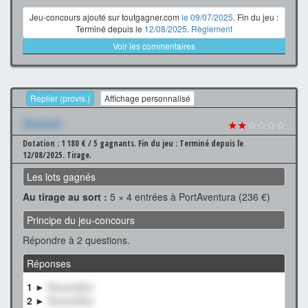
Jeu-concours ajouté sur toutgagner.com
le 09/07/2025
. Fin du jeu :
Terminé depuis le
12/08/2025
.
Règlement
Voir les commentaires
Replier (provis.)
Affichage personnalisé
Xxxxxxx
★★
☆☆☆☆
Dotation : 1 180 € / 5 gagnants.
Fin du jeu : Terminé depuis le
12/08/2025.
Tirage.
Les lots gagnés
Au tirage au sort :
5 × 4 entrées à PortAventura (236 €)
Principe du jeu-concours
Répondre à 2 questions.
Réponses
1 ►
XxxxxxXxx
2 ►
XxxxxxXxx