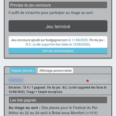
Principe du jeu-concours
Il suffit de s'inscrire pour participer au tirage au sort.
Jeu terminé
Jeu-concours ajouté sur toutgagner.com
le 11/08/2025
. Fin du jeu :
N.C. (a été supprimé des listes le 12/08/2025)
.
Voir les commentaires
Replier (provis.)
Affichage personnalisé
Xxxxxxx
★
☆☆☆☆☆
Dotation : 15 € / 1 gagnant.
Fin du jeu : N.C. (a été supprimé des listes le
12/08/2025).
Tirage + Simple inscription.
Les lots gagnés
Au tirage au sort :
Des places pour le Festival du Roi
Arthur du 22 au 24 août à Bréal-sous-Montfort (≈15 €)