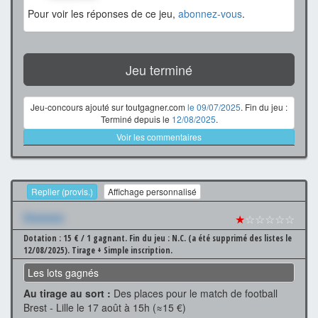
Pour voir les réponses de ce jeu,
abonnez-vous
.
Jeu terminé
Jeu-concours ajouté sur toutgagner.com
le 09/07/2025
. Fin du jeu :
Terminé depuis le
12/08/2025
.
Voir les commentaires
Replier (provis.)
Affichage personnalisé
Xxxxxxx
★
☆☆☆☆☆
Dotation : 15 € / 1 gagnant.
Fin du jeu : N.C. (a été supprimé des listes le
12/08/2025).
Tirage + Simple inscription.
Les lots gagnés
Au tirage au sort :
Des places pour le match de football
Brest - Lille le 17 août à 15h (≈15 €)