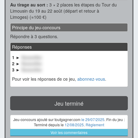
Au tirage au sort :
3 × 2 places les étapes du Tour du
Limousin du 19 au 22 août (départ et retour à
Limoges) (≈100 €)
Principe du jeu-concours
Répondre à 3 questions.
Réponses
1 ►
XxxxxxXxx
2 ►
XxxxxxXxx
3 ►
XxxxxxXxx
Pour voir les réponses de ce jeu,
abonnez-vous
.
Jeu terminé
Jeu-concours ajouté sur toutgagner.com
le 29/07/2025
. Fin du jeu :
Terminé depuis le
12/08/2025
.
Règlement
Voir les commentaires