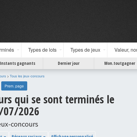
erminés
Types de lots
Types de jeux
Valeur, n
Instants gagnants
Dernier jour
Mon.toutgagner
ours
>
Tous les jeux-concours
Prem. page
urs qui se sont terminés le
/07/2026
eux-concours
ys
Réseaux sociaux
Affichage personnalisé