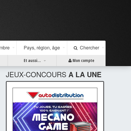
ombre
Pays, région, âge
Chercher
Et aussi...
Mon compte
JEUX-CONCOURS
A LA UNE