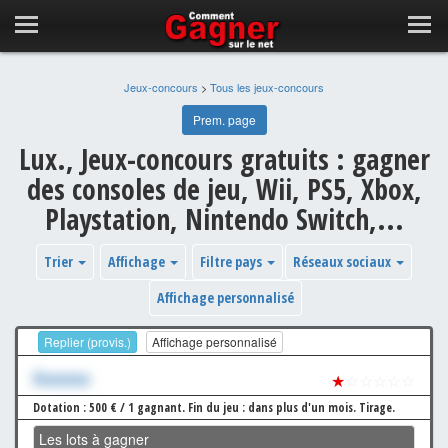
Jeux-concours
>
Tous les jeux-concours
Prem. page
Lux., Jeux-concours gratuits : gagner
des consoles de jeu, Wii, PS5, Xbox,
Playstation, Nintendo Switch,...
Trier
Affichage
Filtre pays
Réseaux sociaux
Affichage personnalisé
Replier (provis.)
Affichage personnalisé
Xxxxxxx
★
☆☆☆☆☆
Dotation : 500 € / 1 gagnant.
Fin du jeu : dans plus d'un mois.
Tirage.
Les lots à gagner